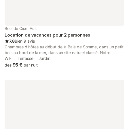
une cour gravillonnée vous invite à des parties de pétanque
conviviales. Deux places de stationnement sécurisé sont
disponibles dans la propriété. 🧺 Voyagez Léger avec Notre
Service Linge Pour plus de confort, nous proposons la location
de linge (draps + serviettes) : 20 € pour un lit simple 30 € pour
Bois de Cise, Ault
un lit double (Service optionnel, non inclus dans le tarif
Location de vacances pour 2 personnes
7.8
Bien
⋅
9 avis
Chambres d'hôtes au début de la Baie de Somme, dans un petit
bois au bord de la mer, dans un site naturel classé. Notre
maison d'hôtes est située sur la falaise, à 300 m de la mer avec
WiFi
Terrasse
Jardin
un point de vue exceptionnel.
95 €
dès
par nuit