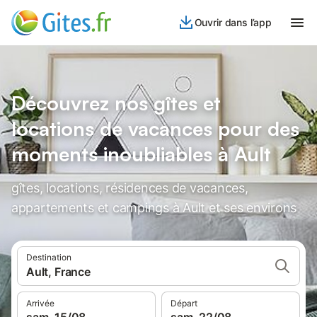
Ouvrir dans l’app
Découvrez nos gîtes et
locations de vacances pour des
moments inoubliables à Ault
gîtes, locations, résidences de vacances,
appartements et campings à Ault et ses environs
Destination
Ault, France
Arrivée
Départ