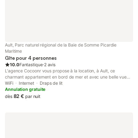
Ault, Parc naturel régional de la Baie de Somme Picardie
Maritime
Gîte pour 4 personnes
10.0
Fantastique
⋅
2 avis
L'agence Cocoonr vous propose à la location, à Ault, ce
charmant appartement en bord de mer et avec une belle vue
mer, d’une superficie de 95 m² et pouvant accueillir jusqu’à 4
WiFi
Internet
Draps de lit
voyageurs. Situé au 2ᵉ étage (sans ascenseur), il se compose
Annulation gratuite
d’une jolie pièce à vivre de 40 m², d'une cuisine équipée, de
82 €
dès
par nuit
deux belles chambres, et d'une salle d'eau. Wifi, draps et
serviettes inclus, nous n’attendons plus que vous ! Le logement
se compose de la manière suivante : - Une pièce de vie de 40
m² avec canapés, TV et coin repas - Une cuisine équipée avec
notamment : bouilloire électrique, four, four à micro-ondes,
grille-pain, lave-vaisselle, plaques de cuisson... - Chambre 1 : un