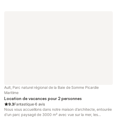
du bord de mer Appartement tout confort, classé deux étoiles
meublé de tourisme en juillet 2022. Au 1er étage d'une maison
de village, 2 chambres avec lits de 160x200 (possibilité de 2 lits
1 personne dans une des chambre) 1 dressing dans chaque
chambre. Salon / séjour / cuisine avec grande TV connectée,
lave-vaisselle. WC séparé et salle d'eau avec lave-linge. Petite
cour fermée où il est possible de laisser des vélos Connexion
Wi-Fi Le stationnement est totalement gratuit à Ault. Séverine
aura le plaisir de vous accueillir personnellement à votre arrivée,
et feuillettera avec vous son guide touristique très complet à
votre disposition sur place. Vous disposerez également d'un
pass qui se nomme " le Pass d'un instant" qui vous fera
bénéficier durant votre séjour de réductions auprès de
nombreux partenaires (restauration, petits commerces, activités
insolites, détente, et sorties nature)
Ault, Parc naturel régional de la Baie de Somme Picardie
Maritime
Location de vacances pour 2 personnes
9.3
Fantastique
⋅
6 avis
Nous vous accueillons dans notre maison d'architecte, entourée
d'un parc paysagé de 3000 m² avec vue sur la mer, les