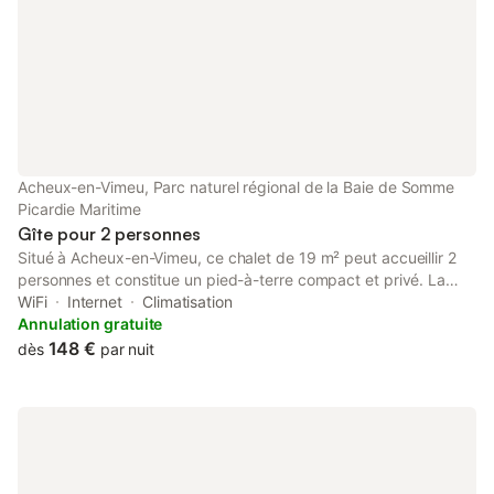
Acheux-en-Vimeu, Parc naturel régional de la Baie de Somme
Picardie Maritime
Gîte pour 2 personnes
Situé à Acheux-en-Vimeu, ce chalet de 19 m² peut accueillir 2
personnes et constitue un pied-à-terre compact et privé. La
propriété se trouve à 1,5 km du centre-ville et de Chépy, tandis
WiFi
Internet
Climatisation
que la gare et les transports en commun sont accessibles à 2
Annulation gratuite
km. L'intérieur comprend 1 chambre avec un lit double et 1 salle
148 €
dès
par nuit
de bains. La kitchenette est équipée d'un réfrigérateur, d'un
micro-ondes, de plaques de cuisson, d'un grille-pain, d'une
machine à café et d'une bouilloire, vous permettant de préparer
vos repas en toute autonomie. L'espace de vie dispose d'une
télévision à écran plat avec chaînes câblées, de la climatisation
et du chauffage pour assurer un confort thermique. Un coin