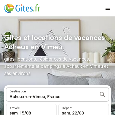
Gîtes et locations de vacances
Acheux en Vimeu
gîtes, locations, résidences de vacances,
appartements et campings à Acheux en Vimeu et
ses environs
Destination
Acheux-en-Vimeu, France
Arrivée
Départ
sam. 15/08
sam. 22/08