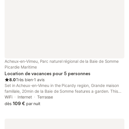
repas et une armoire sont également à votre disposition. À
l'extérieur, vous trouverez un jardin et une terrasse avec
mobilier de jardin et barbecue, offrant un espace pour vous
détendre avec vue sur le jardin. La propriété comprend un bain
à remous et des chaises longues. Un parking privé est
disponible sur place et l'ensemble du chalet est non-fumeurs.
Cet établissement est réservé aux adultes et le Wi-Fi est
disponible dans tout le logement. Les environs offrent un accès
facile aux sites locaux, notamment Acheux-Franleu, situé à 2
km.
Acheux-en-Vimeu, Parc naturel régional de la Baie de Somme
Picardie Maritime
Location de vacances pour 5 personnes
8.0
Très bien
⋅
1 avis
Set in Acheux-en-Vimeu in the Picardy region, Grande maison
familiale, 20min de la Baie de Somme features a garden. This
property offers access to a terrace, free private parking and
WiFi
Internet
Terrasse
free WiFi.
109 €
dès
par nuit