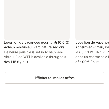
Location de vacances pour 6 personnes
10.0
(
2
)
Acheux-en-Vimeu, Parc naturel régional de la Baie de Somme Picar
Acheux-en-Vimeu, Par
Demeure paisible is set in Acheux-en-
MAISON POUR 5PER
Vimeu. Free WiFi is available throughout
dans un charmant vi
the property and Bouvaque Park is 19 km
dès
115 €
/
nuit
proximité de la baie 
dès
99 €
/
nuit
away.
équipée, et rénovati
triple vitrage et très
découvrir ma passion
Afficher toutes les offres
détournés . .A proxim
somme gîte indépenda
.Rez de chaussée, gr
avec coin cuisine ,sa
avec poêle à bois, po
Connectez-vous et économisez
au coin du feu. .sall
Se connecter