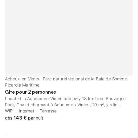
Acheux-en-Vimeu, Parc naturel régional de la Baie de Somme
Picardie Maritime
Gîte pour 2 personnes
Located in Acheux-en-Vimeu and only 18 km from Bouvaque
Park, Chalet charmant à Acheux-en-Vimeu, 20 m², jardin
provides accommodation with garden views, free WiFi and free
WiFi
Internet
Terrasse
private parking. This chalet offers a garden as well as a terrace.
143 €
dès
par nuit