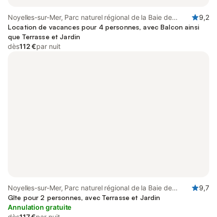
Noyelles-sur-Mer, Parc naturel régional de la Baie de
9,2
Somme Picardie Maritime
Location de vacances pour 4 personnes, avec Balcon ainsi
que Terrasse et Jardin
dès
112 €
par nuit
Noyelles-sur-Mer, Parc naturel régional de la Baie de
9,7
Somme Picardie Maritime
Gîte pour 2 personnes, avec Terrasse et Jardin
Annulation gratuite
dès
117 €
par nuit