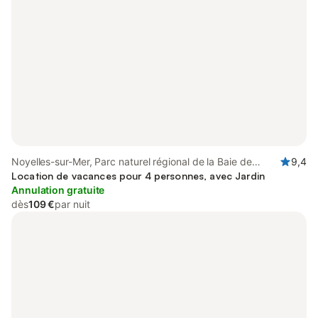
Noyelles-sur-Mer, Parc naturel régional de la Baie de
9,4
Somme Picardie Maritime
Location de vacances pour 4 personnes, avec Jardin
Annulation gratuite
dès
109 €
par nuit