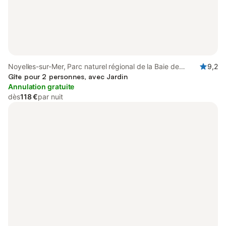
Noyelles-sur-Mer, Parc naturel régional de la Baie de
9,2
Somme Picardie Maritime
Gîte pour 2 personnes, avec Jardin
Annulation gratuite
dès
118 €
par nuit