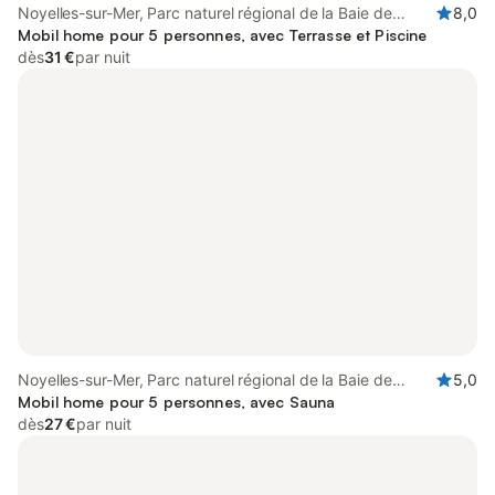
Noyelles-sur-Mer, Parc naturel régional de la Baie de
8,0
Somme Picardie Maritime
Mobil home pour 5 personnes, avec Terrasse et Piscine
dès
31 €
par nuit
Noyelles-sur-Mer, Parc naturel régional de la Baie de
5,0
Somme Picardie Maritime
Mobil home pour 5 personnes, avec Sauna
dès
27 €
par nuit