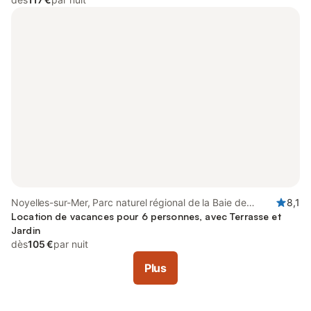
Noyelles-sur-Mer, Parc naturel régional de la Baie de
8,1
Somme Picardie Maritime
Location de vacances pour 6 personnes, avec Terrasse et
Jardin
dès
105 €
par nuit
Plus