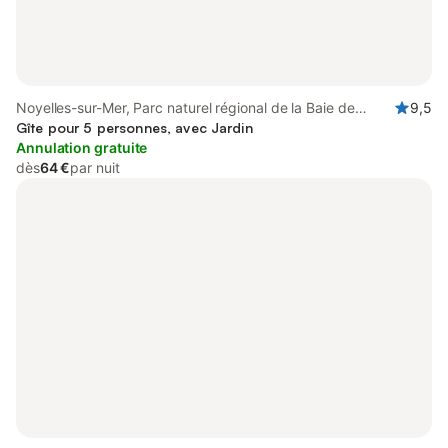
Noyelles-sur-Mer, Parc naturel régional de la Baie de
9,5
Somme Picardie Maritime
Gîte pour 5 personnes, avec Jardin
Annulation gratuite
dès
64 €
par nuit