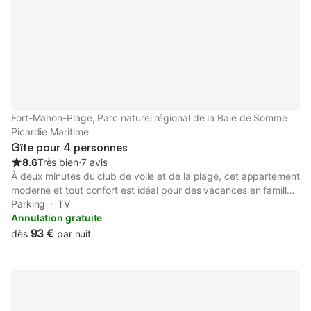
électriques est interdite. A deux pas de la
draps/linge de lit sont
pl
Le linge de toilette
Fort-Mahon-Plage, Parc naturel régional de la Baie de Somme
Picardie Maritime
Gîte pour 4 personnes
8.6
Très bien
⋅
7 avis
À deux minutes du club de voile et de la plage, cet appartement
moderne et tout confort est idéal pour des vacances en famille
ou entre amis. situé au 3éme étage d'une résidence avec
Parking
TV
ascenseur Il comprend : Deux chambres : une avec lit double
Annulation gratuite
(160 cm) et une autre avec deux lits simples (90 cm). Un
93 €
dès
par nuit
cabinet de toilette indépendant et une salle de bains avec
baignoire et machine à laver. Un coin cuisine équipé (four, hotte,
plaque de cuisson, réfrigérateur, lave-vaisselle, micro-ondes).
Un séjour à la décoration soignée ouvrant sur un spacieux
balcon avec vue magnifique sur la plage, équipé d'un salon de