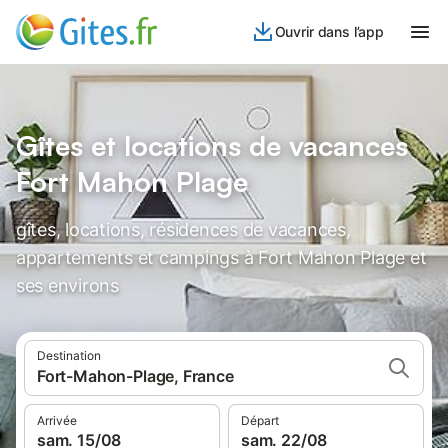
Ouvrir dans l’app
Gîtes et locations de vacances
Fort Mahon Plage
gîtes, locations, résidences de vacances,
appartements et campings à Fort Mahon Plage et
ses environs
Destination
Fort-Mahon-Plage, France
Arrivée
Départ
sam. 15/08
sam. 22/08