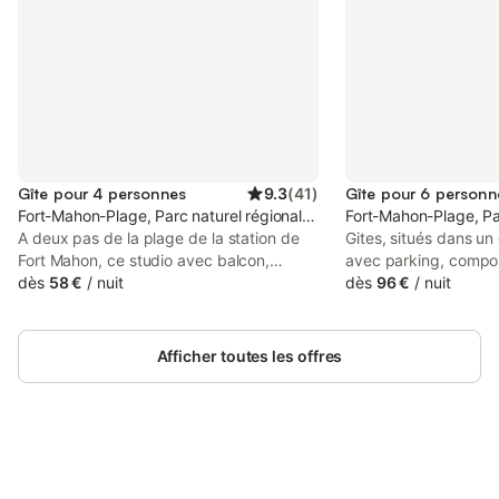
Gîte pour 4 personnes
9.3
(
41
)
Gîte pour 6 personn
Fort-Mahon-Plage, Parc naturel régional de la Baie de Somme Picar
Fort-Mahon-Plage, Pa
A deux pas de la plage de la station de
Gites, situés dans un
Fort Mahon, ce studio avec balcon,
avec parking, compo
entièrement équipé, offre confort (lave
dès
58 €
/
nuit
pouvant recevoir de 
dès
96 €
/
nuit
linge, lave vaisselle, hotte, plaque
Salon, coin repas, cui
électrique...), idéalement placé avec une
avec douches à l'itali
vue magnifique sur la mer. A proximité du
séparée. Grand jardin
Afficher toutes les offres
club de voile les amateurs de sensations
espace ping-pong, b
sportives en mer seront ravis, capacité 4
espace de jeux pour 
personnes (1 lit gigogne dans le séjour et
sable, terrain de pé
lits superposes dans la cabine). Une
jours, salon de jardi
place de parking privative est à votre
disposition, NOS TA
disposition, Résidence sans ascenseur.
Connectez-vous et économisez
contacter pour avoir n
Se connecter