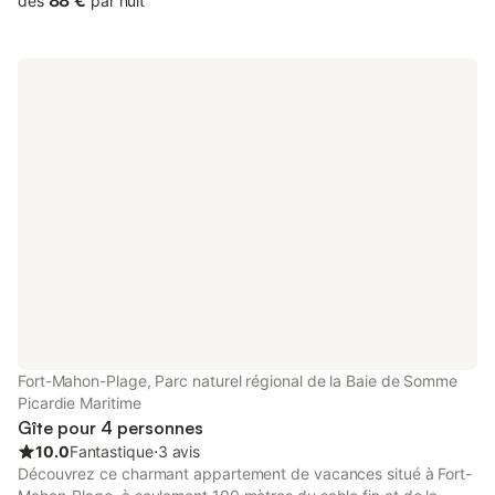
88 €
dès
par nuit
dunes. Une place de stationnement privative en sous-sol. La
station vous proposera diverse activité nautique ( catamaran,
char à voile, etc.), et des animations tout au long de l'année. À
venir découvrir. Heure d'arrivée entre 16 h et 18 h en agence.
Heure de départ 9 h 30 dépose de clé en agence Linge de lit et
serviette de toilette non inclus. Possibilité de réserver le ménage
en agence et prise de caution si pas de réservation. Taxe de
séjour en supplément. Ce logement est diffusé par un
professionnel. Sauf mention contraire, les prestations, telles que
ménage, draps, serviettes etc.. ne sont pas incluses dans le prix
de cette location. Si animaux de compagnie admis (indiqué
dans annonce), un supplément peut s'appliquer. Seuls les
équipements mentionnés spécifiquement dans cette annonce
sont présents. Un équipement non indiqué n'est pas considéré
comme présent. Sauf indication de borne de charge électrique
présente dans le logement, la recharge des véhicules
électriques est interdite. Cet appartement situé proche plage
Fort-Mahon-Plage, Parc naturel régional de la Baie de Somme
comprend: un salon/ séjour, une cuisine équipée ( four, plaque
Picardie Maritime
vit
Gîte pour 4 personnes
10.0
Fantastique
⋅
3 avis
Découvrez ce charmant appartement de vacances situé à Fort-