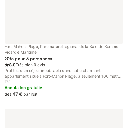
Fort-Mahon-Plage, Parc naturel régional de la Baie de Somme
Picardie Maritime
Gîte pour 3 personnes
8.0
Très bien
⋅
9 avis
Profitez d'un séjour inoubliable dans notre charmant
appartement situé à Fort-Mahon Plage, à seulement 100 mètres
de la mer. Idéalement placé à proximité des commerces, cet
TV
appartement au 2ème étage d'une petite résidence calme vous
Annulation gratuite
offre tout le confort nécessaire pour des vacances réussies.
47 €
dès
par nuit
L'appartement se compose d'un séjour lumineux avec une
cuisine entièrement équipée, incluant une plaque à induction, un
micro-ondes, un lave-linge et un lave-vaisselle pour votre
confort quotidien. Un canapé convertible dans le séjour permet
d'accueillir des invités supplémentaires. Vous disposerez
également d'une chambre confortable et d'une salle d'eau avec