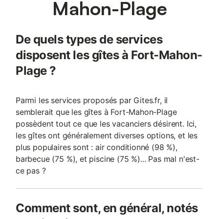
Mahon-Plage
Sauf indication de borne de charge électrique présente dans le
logement, la recharge des véhicules électriques est interdite.
Appartement entièrement rénové, Exposé OUEST avec vue sur
De quels types de services
la mer et surtout sur le coucher de soleil. L'appartement se
compose, d'une cuisine aménagée et équipée, salle/salon, 1
disposent les gîtes à Fort-Mahon-
salle d'eau
Plage ?
Parmi les services proposés par Gites.fr, il
semblerait que les gîtes à Fort-Mahon-Plage
possèdent tout ce que les vacanciers désirent. Ici,
les gîtes ont généralement diverses options, et les
plus populaires sont : air conditionné (98 %),
barbecue (75 %), et piscine (75 %)... Pas mal n'est-
ce pas ?
Comment sont, en général, notés