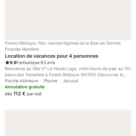
fait à l'arrivée.
Forest-l'Abbaye, Parc naturel régional de la Baie de Somme
Picardie Maritime
Location de vacances pour 4 personnes
9.9
Fantastique
⋅
83 avis
Bienvenue au Gîte 3* La Haute Loge, votre havre de paix au 161
place des Templiers à Forest-l’Abbaye (80150) Découvrez le
charme de notre gîte tout confort avec espace bien-être, niché
Piscine intérieure
Piscine
Jacuzzi
dans un village fleuri (label 4 fleurs), au pied de la majestueuse
Annulation gratuite
forêt de Crécy et à quelques minutes de la célèbre Baie de
112 €
dès
par nuit
Somme. Notre gîte La Haute Loge vous accueille dans un cadre
calme et verdoyant, idéalement situé à seulement 12 km de Le
Crotoy et Saint-Valery-sur-Somme, et à 35 km de la station
balnéaire de Le Touquet. D’une surface de 55 m², baigné de
lumière naturelle, il vous propose : Une chambre en mezzanine
avec un lit double 160x200 Un salon avec canapé-lit 160x200
et télévision Une cuisine entièrement équipée Une salle de bain