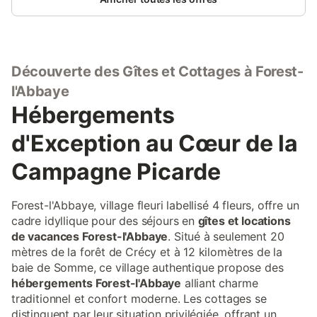
à l'étage : - chambre 1 : 1 lit double 160cmx200cm avec TV
connectée et prises usb - chambre 2 : 1 lit double
140cmx200cm avec TV connectée et prises usb - chambre 3 :
1 lit simple 80cmx190cm Cuisine entièrement équipée : - four,
lave-vaisselle, frigo, congélateur, micro-ondes, hotte, plaques
Découverte des Gîtes et Cottages à Forest-
induction, cafetières dont une senseo, grille-pain, bouilloire,
mixeur… - salle de bain au 1er étage : douche, lavabo 2
l'Abbaye
vasques, WC. - grande pièce à vivre au RDC comprenant le coin
Hébergements
repas, la cuisine, le salon avec télé et WC. - couettes/taies sur
place, - Volets électriques, - terrasse avec salon de jardin et
d'Exception au Cœur de la
chaises longues de 35m2, - gîte équipé d’un adoucisseur d’eau
- barbecue - parking à disposition - borne électrique à proximité
Campagne Picarde
Pour information : Nous avons un 2eme gîte dans la même
propriété pour 2/4 personnes (gîte la haute loge). EN OPTION à
la demande : -Draps et serviettes 10€/personne -prêt de vélos
Forest-l'Abbaye, village fleuri labellisé 4 fleurs, offre un
sur réservation
cadre idyllique pour des séjours en
gîtes et locations
de vacances Forest-l'Abbaye
. Situé à seulement 20
mètres de la forêt de Crécy et à 12 kilomètres de la
baie de Somme, ce village authentique propose des
hébergements Forest-l'Abbaye
alliant charme
traditionnel et confort moderne. Les cottages se
distinguent par leur situation privilégiée, offrant un