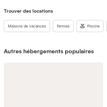
1 et 2 non admis. - 
interdits, toutes caté
Trouver des locations
d'arrivée - Heure d'a
18:00 - Heure de dép
10:00 - Pas d'early 
de téléphone: 06.50.
Maisons de vacances
Fermes
Piscine
frais supplémentaires
caution: 370,00 € -
de la caution: Carte 
Taxe de séjour non i
séjour: 0,60 € par ad
Autres hébergements populaires
de la Baie de Somme
Le Rompval accueille 
environnement paisibl
détente et à la décou
d’une piscine intérieu
accessible par tous l
d’emplacements spac
confortable.Les enfan
aire de jeux et d’un
d’animations variées 
com