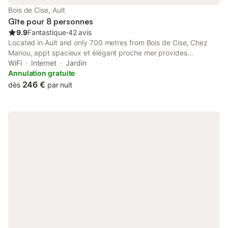
Bois de Cise, Ault
Gîte pour 8 personnes
9.9
Fantastique
⋅
42 avis
Located in Ault and only 700 metres from Bois de Cise, Chez
Manou, appt spacieux et élégant proche mer provides
accommodation with garden views, free WiFi and free private
WiFi
Internet
Jardin
parking.
Annulation gratuite
246 €
dès
par nuit