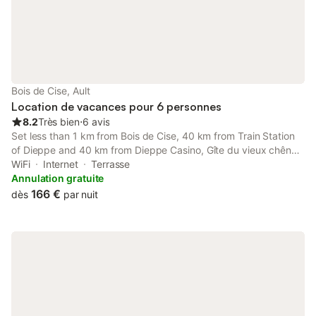
Bois de Cise, Ault
Location de vacances pour 6 personnes
8.2
Très bien
⋅
6 avis
Set less than 1 km from Bois de Cise, 40 km from Train Station
of Dieppe and 40 km from Dieppe Casino, Gîte du vieux chêne -
6pers. - Jardin arboré offers accommodation located in Ault.
WiFi
Internet
Terrasse
Annulation gratuite
166 €
dès
par nuit