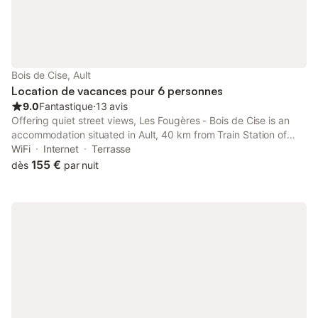
Bois de Cise, Ault
Location de vacances pour 6 personnes
9.0
Fantastique
⋅
13 avis
Offering quiet street views, Les Fougères - Bois de Cise is an
accommodation situated in Ault, 40 km from Train Station of
Dieppe and 40 km from Dieppe Casino. This beachfront
WiFi
Internet
Terrasse
property offers access to a balcony and free WiFi.
155 €
dès
par nuit