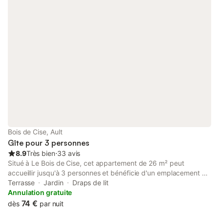
Bois de Cise, Ault
Gîte pour 3 personnes
8.9
Très bien
⋅
33 avis
Situé à Le Bois de Cise, cet appartement de 26 m² peut
accueillir jusqu'à 3 personnes et bénéficie d'un emplacement en
front de mer. La propriété constitue un pied-à-terre pour
Terrasse
Jardin
Draps de lit
explorer les environs côtiers, avec la plage située à 3,5 km et le
Annulation gratuite
centre-ville à 2,5 km. L'intérieur comprend une chambre avec
74 €
dès
par nuit
un lit double ainsi qu'un espace de vie équipé d'un canapé-lit,