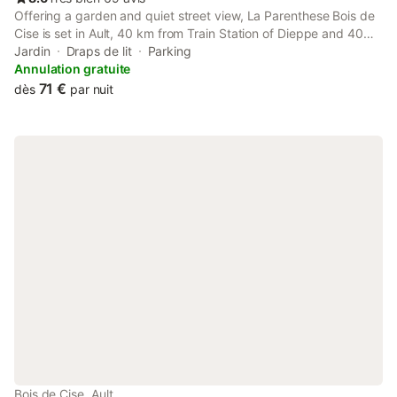
Offering a garden and quiet street view, La Parenthese Bois de
Cise is set in Ault, 40 km from Train Station of Dieppe and 40
km from Dieppe Casino. The 2-star apartment features garden
Jardin
Draps de lit
Parking
views and is 1.1 km from Bois de Cise.
Annulation gratuite
71 €
dès
par nuit
Bois de Cise, Ault