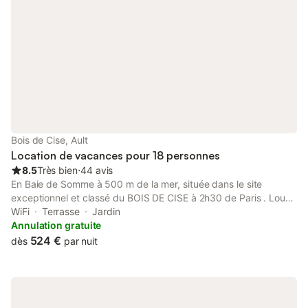
Bois de Cise, Ault
Location de vacances pour 18 personnes
8.5
Très bien
⋅
44 avis
En Baie de Somme à 500 m de la mer, située dans le site
exceptionnel et classé du BOIS DE CISE à 2h30 de Paris . Loue
grande maison en brique construite en 1910 ,entourée d'arbres
WiFi
Terrasse
Jardin
centenaires d'une surface de 280 m2 sur un terrain de 2700m²
Annulation gratuite
d'une capacité de 15 personnes. Calme assuré tout en étant
524 €
dès
par nuit
proche des villes Le Treport, Mers les Bains Ault et la ville royale
d'EU. Entre Dieppe et Saint Valery sur Somme. Dépaysement
total assuré. Composée - Rez-de-chaussée comprenant un
séjour de 50m2, 2 chambres avec 2 lits double ,salle d'eau WC,
la cuisine et l'arrière cuisine donnant sur le jardin. - 1er étage, 1