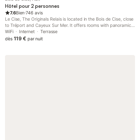
Hôtel pour 2 personnes
7.6
Bien
⋅
746 avis
Le Cise, The Originals Relais is located in the Bois de Cise, close
to Tréport and Cayeux Sur Mer. It offers rooms with panoramic
views of the Bay du Somme and free access to the sauna and
WiFi
Internet
Terrasse
hot tub in the spa.
119 €
dès
par nuit