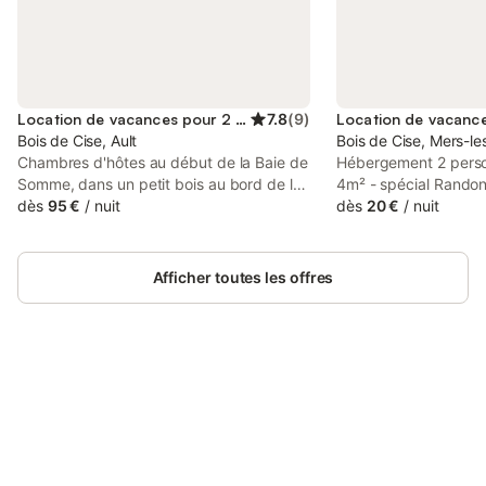
Location de vacances pour 2 personnes
7.8
(
9
)
Bois de Cise, Ault
Bois de Cise, Mers-le
Chambres d'hôtes au début de la Baie de
Hébergement 2 perso
Somme, dans un petit bois au bord de la
4m² - spécial Randon
mer, dans un site naturel classé. Notre
dès
95 €
/
nuit
Hébergement - Nomb
dès
20 €
/
nuit
maison d'hôtes est située sur la falaise, à
Nombre de salles de 
300 m de la mer avec un point de vue
toilettes: 0 - 1 coin nu
exceptionnel.
190x70cm Équipemen
Afficher toutes les offres
cuisine: Pas de cuisi
et sanitaires dans l'
équipements collectif
Linge de lit: Non dis
couvertures non inclu
Connectez-vous et économisez
inclus Animaux - Les
Se connecter
jusqu'à 10% sur nos logements.
sont susceptibles d'é
la saison et sont à titr
à régler sur place. A