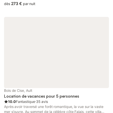
Plage de galets a pied 2 minutes . Cuisine bar équipée , salon
273 €
dès
par nuit
cheminée, 1 salle de bains , 2 wc 3 chambres en tout (2 grand lit
1M60 vue mer + 1 PETIT lit 1M20 ) Capacité: Max 6 personnes
Juillet et Aout je loue minimum 1 semaine
Bois de Cise, Ault
Location de vacances pour 5 personnes
10.0
Fantastique
⋅
35 avis
Après avoir traversé une forêt romantique, la vue sur la vaste
mer s'ouvre. Au sommet de la célèbre côte Falais, cette villa