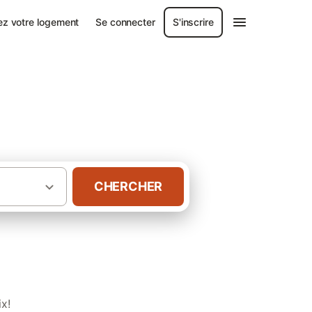
ez votre logement
Se connecter
S'inscrire
sur-Somme
CHERCHER
·
ie de Somme Picardie Maritime
x!