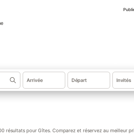
Publi
s de vacances à Saint-Valery-
Arrivée
Départ
Invités
·
·
·
Hauts-de-France
Picardie
Somme
Parc naturel régional de la Ba
00 résultats pour Gîtes. Comparez et réservez au meilleur pri