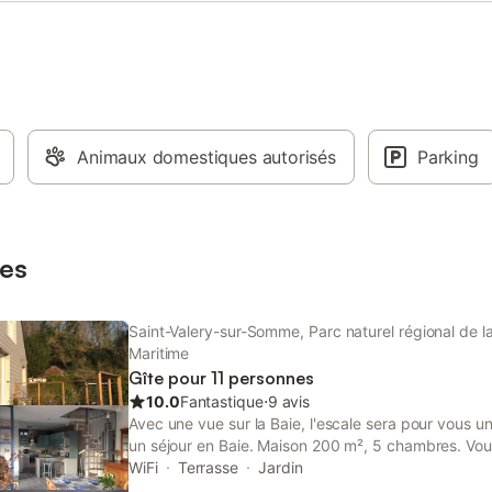
Animaux domestiques autorisés
Parking
es
Saint-Valery-sur-Somme, Parc naturel régional de 
Maritime
Gîte pour 11 personnes
10.0
Fantastique
⋅
9 avis
Avec une vue sur la Baie, l'escale sera pour vous un
un séjour en Baie. Maison 200 m², 5 chambres. Vous
dans la chambre 4 en plus. il y a 3 terrasses. Vou
WiFi
Terrasse
Jardin
et en sécurité jusqu'à 4 voitures. A 500 m des com