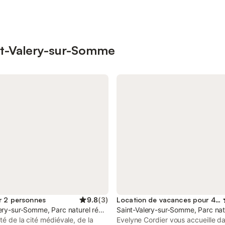
int-Valery-sur-Somme
r 2 personnes
9.8
(
3
)
Location de vacances pour 4 personnes
aie de Somme Picardie Maritime
ery-sur-Somme, Parc naturel régional de la Baie de Somme Picardie M
Saint-Valery-sur-Somme, Parc nat
té de la cité médiévale, de la
Evelyne Cordier vous accueille da