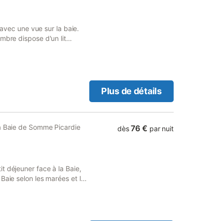
t avec une vue sur la baie.
mbre dispose d'un lit
 privés.
Plus de détails
la Baie de Somme Picardie
76 €
dès
par nuit
t déjeuner face à la Baie,
Baie selon les marées et le
 des phoques. Situé face à
n centre-ville, au cœur de
vec cerise sur le gâteau,
ge comprenant linge de lit et