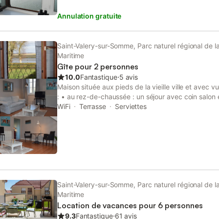
serviettes de toilette: - pour 2 pers: 35€ - pour 
Annulation gratuite
totale si la période est relouée
Saint-Valery-sur-Somme, Parc naturel régional de 
Maritime
Gîte pour 2 personnes
10.0
Fantastique
⋅
5 avis
Maison située aux pieds de la vieille ville et avec v
: • au rez-de-chaussée : un séjour avec coin salon 
équipée et une terrasse • au 1er étage : 1 chambre
WiFi
Terrasse
Serviettes
douche et WC Toutes les pièces ont vue sur la Baie
Saint-Valery-sur-Somme, Parc naturel régional de 
Maritime
Location de vacances pour 6 personnes
9.3
Fantastique
⋅
61 avis