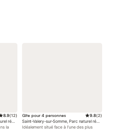
8.9
(
12
)
Gîte pour 4 personnes
9.8
(
2
)
aritime
urel régional de la Baie de Somme Picardie Maritime
Saint-Valery-sur-Somme, Parc naturel régional de la Baie
ns la
Idéalement situé face à l'une des plus