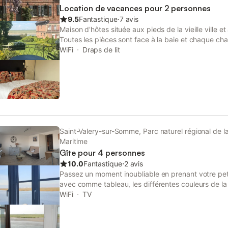
Location de vacances pour 2 personnes
9.5
Fantastique
⋅
7 avis
Maison d'hôtes située aux pieds de la vieille ville e
Toutes les pièces sont face à la baie et chaque cha
160x200 et est équipée d'une salle d'eau et de WC
WiFi
Draps de lit
Saint-Valery-sur-Somme, Parc naturel régional de 
Maritime
Gîte pour 4 personnes
10.0
Fantastique
⋅
2 avis
Passez un moment inoubliable en prenant votre peti
avec comme tableau, les différentes couleurs de la 
vol des aigrettes, cormorans, sans oublier la venue
WiFi
TV
la baie, cet appartement se trouve au 2ème étage e
Saint-Valery-sur-Somme, dans la rue commerçante a
une boulangerie en face de la location. location lin