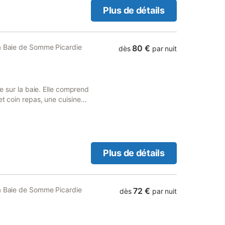
4 pers: 55€ remboursement
Plus de détails
la Baie de Somme Picardie
80 €
dès
par nuit
ue sur la baie. Elle comprend
et coin repas, une cuisine
 et une salle d'eau avec
.
Plus de détails
la Baie de Somme Picardie
72 €
dès
par nuit