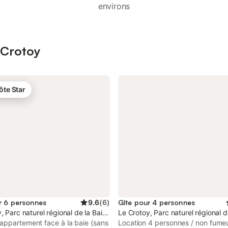
environs
e Crotoy
ôte Star
r 6 personnes
9.6
(
6
)
Gîte pour 4 personnes
icardie Maritime
, Parc naturel régional de la Baie de Somme Picardie Maritime
Le Crotoy, Parc naturel régional 
appartement face à la baie (sans
Location 4 personnes / non fumeu