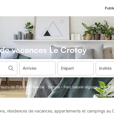
Publi
s de vacances Le Crotoy
Arrivée
Départ
Invités
·
·
·
Hauts-de-France
Picardie
Somme
Parc naturel régional de la Ba
ions, résidences de vacances, appartements et campings au 