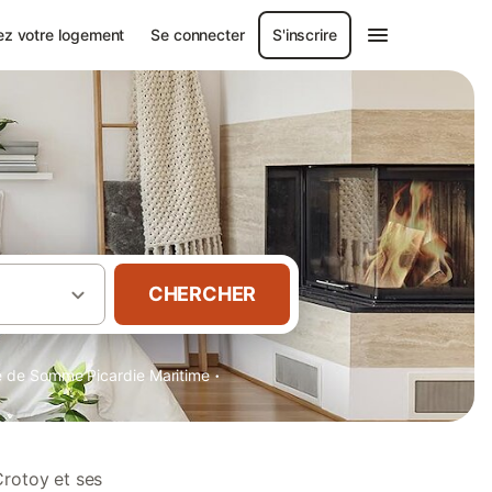
ez votre logement
Se connecter
S'inscrire
CHERCHER
·
ie de Somme Picardie Maritime
Crotoy et ses