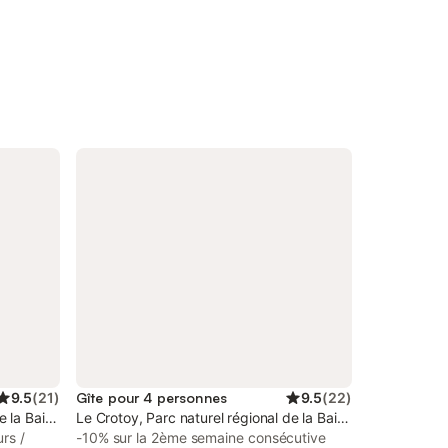
9.5
(
21
)
Gîte pour 4 personnes
9.5
(
22
)
de la Baie de Somme Picardie Maritime
Le Crotoy, Parc naturel régional de la Baie de Somme Pica
rs /
-10% sur la 2ème semaine consécutive