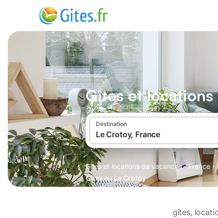
Gîtes et location
Destination
·
·
Gîtes et locations de vacances
France
Gîtes au Le Crotoy
gîtes, locat