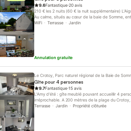
la Baie de Somme, train à vapeur, sentiers de prome
9.6
Fantastique
⋅
20 avis
que le Parc du Marquenterre. Un court de tennis es
210 € les 2 nuits (60 € la nuit supplémentaire) L'A
pied.
Au calme, situés au cœur de la baie de Somme, ent
et Le Crotoy, ouvert toute l'année. Toutes charges 
WiFi
Terrasse
Jardin
durée. L’hébergement propose gratuitement le WiFi,
animaux sont acceptés avec supplément de 10 € par
Draps : 10 € / lit Linge de toilette : 8 € par personn
séjour Services annexes en option proposés : draps,
Tarifs : les 2 premières nuits : 210 €, 60 € nuit su
Annulation gratuite
€, 490 €, 590 € selon période.
Le Crotoy, Parc naturel régional de la Baie de Som
Gîte pour 4 personnes
9.7
Fantastique
⋅
15 avis
L'Amy d'été : gîte meublé pouvant accueillir 4 per
irréprochable. A 200 mètres de la plage du Crotoy
entièrement équipée, endroit idéal pour agréable m
Terrasse
Jardin
Propriété clôturée
amis au cœur de la Baie de Somme et de la côte p
chambres, une grande salle à manger, un salon, une
d'eau et des toilettes séparées. A l'extérieur, une
terrasse pour profiter pleinement des belles journé