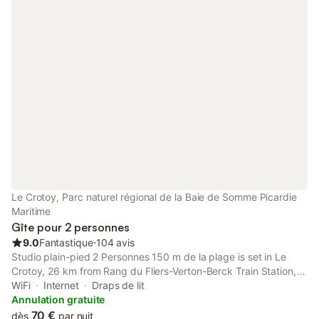
tourisme de la ville du Crotoy. L'endroit est calme et reposant et
les meubles de ma grand mère vont feront de suite vous sentir
chez vous ! L'appartement n'est pas un gîte, un supplément est
demandé pour le linge de maison (15€ la paire de draps et 5€
pour les serviettes par personne). Vous pouvez bien sûr amener
les vôtres ! En option : frais de ménage à 35€ pour avoir l'esprit
tranquille !
Le Crotoy, Parc naturel régional de la Baie de Somme Picardie
Maritime
Gîte pour 2 personnes
9.0
Fantastique
⋅
104 avis
Studio plain-pied 2 Personnes 150 m de la plage is set in Le
Crotoy, 26 km from Rang du Fliers-Verton-Berck Train Station,
49 km from Maréis Sea Fishing Discovery Centre, as well as 7.9
WiFi
Internet
Draps de lit
km from Caudron Brothers Museum.
Annulation gratuite
70 €
dès
par nuit