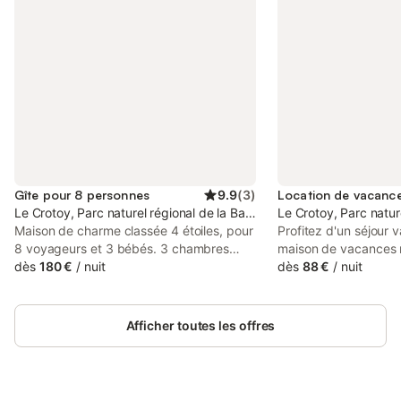
Gîte pour 8 personnes
9.9
(
3
)
Le Crotoy, Parc naturel régional de la Baie de Somme Picardie Mari
Le Crotoy, Parc natur
Maison de charme classée 4 étoiles, pour
Profitez d'un séjour 
8 voyageurs et 3 bébés. 3 chambres
maison de vacances 
dont 1 chambre sur le thème "d'Alice au
dès
180 €
/
nuit
proximité de la plag
dès
88 €
/
nuit
pays des Merveilles". 6 lits, 2 salles de
centre-ville de la ch
bain, 2 salons, WiFi (dans le respect des
balnéaire du Crotoy 
règles d'HADOPI), lave-linge. au calme à
la plage de sable, ce
Afficher toutes les offres
3 min de la plage à pied et 1 min du
vacances lumineuse e
centre-ville à pied (à 3 min du Carrefour).
accueille. Vous pourr
Au rez-de-chaussée : - deux salons dont
délicieux plats à base
un avec cheminée électrique, une salle à
du marché, planifier v