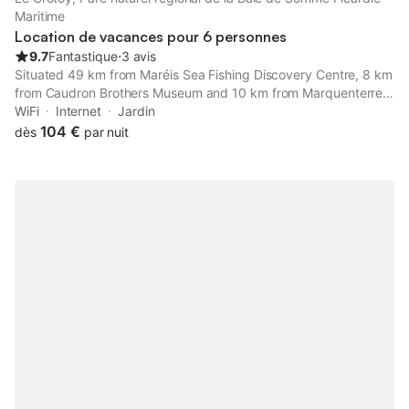
Maritime
Location de vacances pour 6 personnes
9.7
Fantastique
⋅
3 avis
Situated 49 km from Maréis Sea Fishing Discovery Centre, 8 km
from Caudron Brothers Museum and 10 km from Marquenterre
Park, Les Sables features accommodation located in Le Crotoy.
WiFi
Internet
Jardin
104 €
dès
par nuit