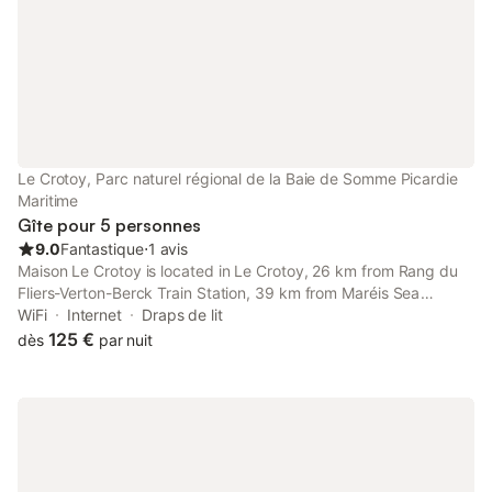
ménage en option 50€
Le Crotoy, Parc naturel régional de la Baie de Somme Picardie
Maritime
Gîte pour 5 personnes
9.0
Fantastique
⋅
1 avis
Maison Le Crotoy is located in Le Crotoy, 26 km from Rang du
Fliers-Verton-Berck Train Station, 39 km from Maréis Sea
Fishing Discovery Centre, as well as 7.9 km from Caudron
WiFi
Internet
Draps de lit
Brothers Museum. The property is set 9.
125 €
dès
par nuit