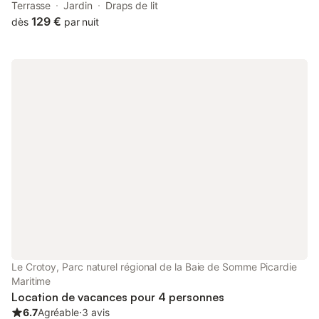
and 400 metres of Phare Beach. Set 1.2 km from Marais, the
Terrasse
Jardin
Draps de lit
property provides a garden.
129 €
dès
par nuit
Le Crotoy, Parc naturel régional de la Baie de Somme Picardie
Maritime
Location de vacances pour 4 personnes
6.7
Agréable
⋅
3 avis