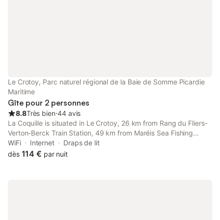
Le Crotoy, Parc naturel régional de la Baie de Somme Picardie
Maritime
Gîte pour 2 personnes
8.8
Très bien
⋅
44 avis
La Coquille is situated in Le Crotoy, 26 km from Rang du Fliers-
Verton-Berck Train Station, 49 km from Maréis Sea Fishing
Discovery Centre, as well as 7.8 km from Caudron Brothers
WiFi
Internet
Draps de lit
Museum.
114 €
dès
par nuit