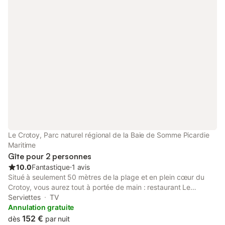
Le Crotoy, Parc naturel régional de la Baie de Somme Picardie
Maritime
Gîte pour 2 personnes
10.0
Fantastique
⋅
1 avis
Situé à seulement 50 mètres de la plage et en plein cœur du
Crotoy, vous aurez tout à portée de main : restaurant Le
Mascaret juste en face, location de vélos à moins de 100
Serviettes
TV
mètres, commerces, port, animations… tout est là. 🛏 Le studio
Annulation gratuite
est très simple, sans chichis, mais fonctionnel et pratique : Lit
152 €
dès
par nuit