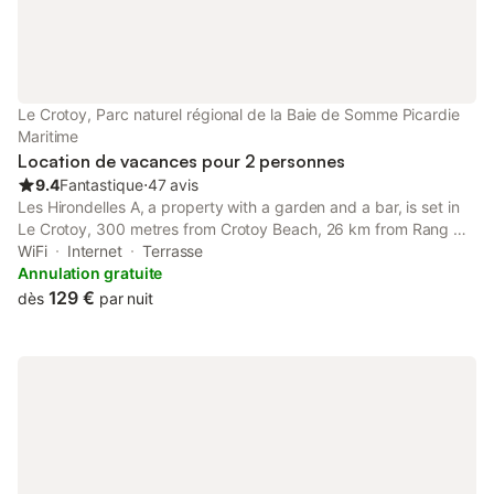
Le Crotoy, Parc naturel régional de la Baie de Somme Picardie
Maritime
Location de vacances pour 2 personnes
9.4
Fantastique
⋅
47 avis
Les Hirondelles A, a property with a garden and a bar, is set in
Le Crotoy, 300 metres from Crotoy Beach, 26 km from Rang du
Fliers-Verton-Berck Train Station, as well as 49 km from Maréis
WiFi
Internet
Terrasse
Sea Fishing Discovery Centre.
Annulation gratuite
129 €
dès
par nuit