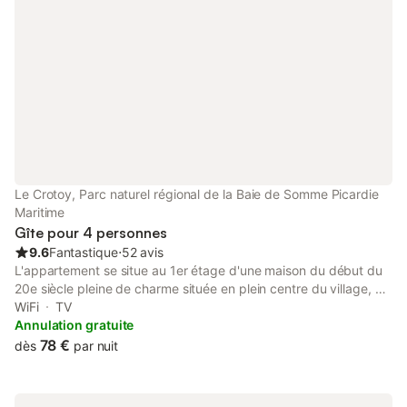
lit et les draps de bain ne sont pas
fournis. Nos compagnons à 4 pattes sont
les bienvenus ! Pour les vacances, les
longs week-ends
Le Crotoy, Parc naturel régional de la Baie de Somme Picardie
Maritime
Gîte pour 4 personnes
9.6
Fantastique
⋅
52 avis
L'appartement se situe au 1er étage d'une maison du début du
20e siècle pleine de charme située en plein centre du village, à
3 minutes de la plage et du port (avec une boulangerie juste en
WiFi
TV
face pour les croissants chauds 😋). Superficie de 45m2, avec 1
Annulation gratuite
chambre, cuisine équipée (lave vaisselle, plaques chauffantes,
78 €
dès
par nuit
cafetière), une salle de bain avec douche et accès wifi gratuit.
Un canapé lit double est à disposition dans le salon pour un
couchage en plus ! Il a été catalogué en 3 étoiles par l'office du