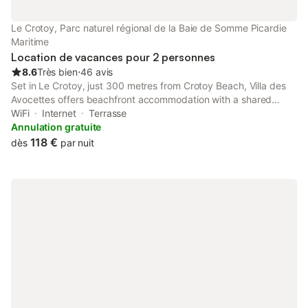
Le Crotoy, Parc naturel régional de la Baie de Somme Picardie
Maritime
Location de vacances pour 2 personnes
8.6
Très bien
⋅
46 avis
Set in Le Crotoy, just 300 metres from Crotoy Beach, Villa des
Avocettes offers beachfront accommodation with a shared
lounge and free WiFi.
WiFi
Internet
Terrasse
Annulation gratuite
118 €
dès
par nuit