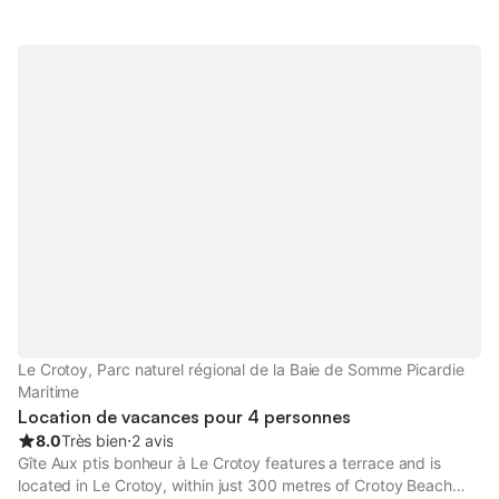
double Petite terrasse privée avec entrée indépendante
Télévision, coin repas, kitchenette équipée Salle de douche
adaptée aux personnes à mobilité réduite (aucune marche,
accès plain-pied) Zéro marche dans tout le logement : 100 %
accessible 🧺 Linge de lit et serviettes fournis, ménage inclus en
fin de séjour 🕒 Arrivée possible en soirée, même tard – on
s’adapte à votre emploi du temps ! Ce petit cocon sans
prétention mise sur la simplicité, la propreté et la praticité. Idéal
pour poser ses valises et profiter pleinement de la baie de
Somme, sans se compliquer la vie. 📍 Vous êtes en plein centre
du Crotoy, à quelques pas de la plage et de toutes les
commodités. On vous attend !
Le Crotoy, Parc naturel régional de la Baie de Somme Picardie
Maritime
Location de vacances pour 4 personnes
8.0
Très bien
⋅
2 avis
Gîte Aux ptis bonheur à Le Crotoy features a terrace and is
located in Le Crotoy, within just 300 metres of Crotoy Beach