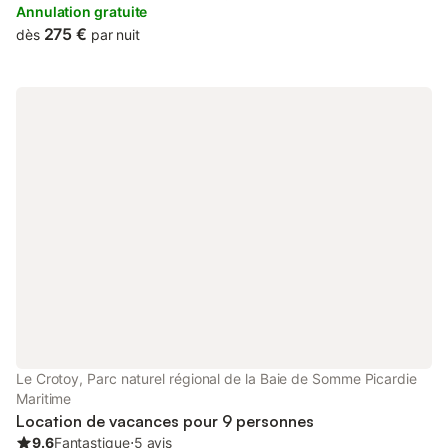
Maréis Sea Fishing Discovery Centre.
Annulation gratuite
275 €
dès
par nuit
Le Crotoy, Parc naturel régional de la Baie de Somme Picardie
Maritime
Location de vacances pour 9 personnes
9.6
Fantastique
⋅
5 avis