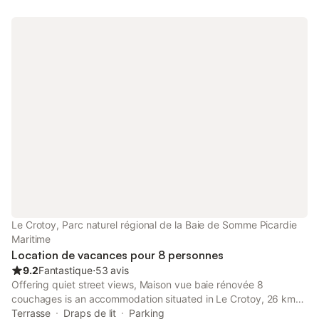
Le Crotoy, Parc naturel régional de la Baie de Somme Picardie
Maritime
Location de vacances pour 8 personnes
9.2
Fantastique
⋅
53 avis
Offering quiet street views, Maison vue baie rénovée 8
couchages is an accommodation situated in Le Crotoy, 26 km
from Rang du Fliers-Verton-Berck Train Station and 50 km from
Terrasse
Draps de lit
Parking