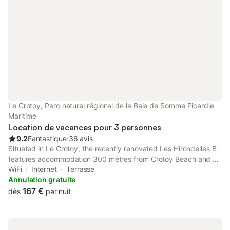
Le Crotoy, Parc naturel régional de la Baie de Somme Picardie
Maritime
Location de vacances pour 3 personnes
9.2
Fantastique
⋅
36 avis
Situated in Le Crotoy, the recently renovated Les Hirondelles B
features accommodation 300 metres from Crotoy Beach and 26
km from Rang du Fliers-Verton-Berck Train Station.
WiFi
Internet
Terrasse
Annulation gratuite
167 €
dès
par nuit