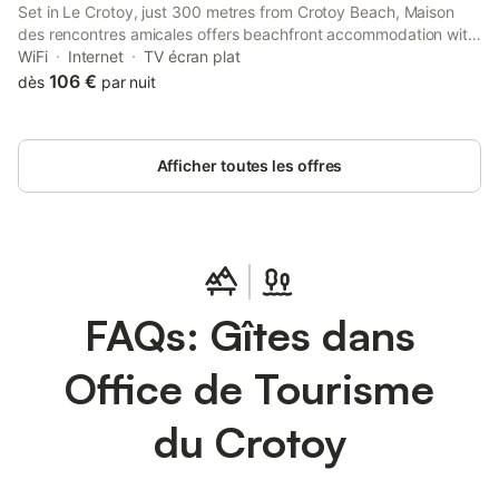
Set in Le Crotoy, just 300 metres from Crotoy Beach, Maison
des rencontres amicales offers beachfront accommodation with
a private beach area and free WiFi. The property is located 49
WiFi
Internet
TV écran plat
km from Maréis Sea Fishing Discovery Centre, 7.
106 €
dès
par nuit
Afficher toutes les offres
FAQs: Gîtes dans
Office de Tourisme
du Crotoy