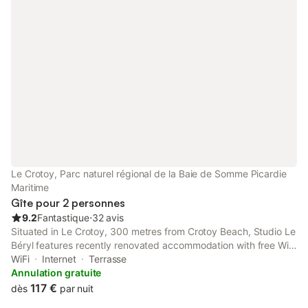
Le Crotoy, Parc naturel régional de la Baie de Somme Picardie
Maritime
Gîte pour 2 personnes
9.2
Fantastique
⋅
32 avis
Situated in Le Crotoy, 300 metres from Crotoy Beach, Studio Le
Béryl features recently renovated accommodation with free WiFi
and a terrace. It is located 50 km from Maréis Sea Fishing
WiFi
Internet
Terrasse
Discovery Centre and offers bicycle parking.
Annulation gratuite
117 €
dès
par nuit