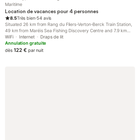
cœur de la Baie de Somme Que vous soyez amateurs de
Maritime
promenades sur la plage, de bal
Location de vacances pour 4 personnes
8.5
Très bien
⋅
54 avis
Situated 26 km from Rang du Fliers-Verton-Berck Train Station,
49 km from Maréis Sea Fishing Discovery Centre and 7.9 km
from Caudron Brothers Museum, Comme chez vous features
WiFi
Internet
Draps de lit
accommodation set in Le Crotoy.
Annulation gratuite
122 €
dès
par nuit