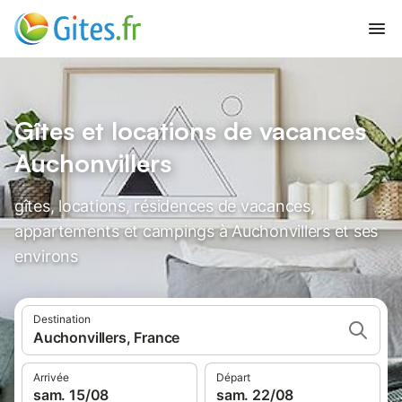
Gîtes et locations de vacances
Auchonvillers
gîtes, locations, résidences de vacances,
appartements et campings à Auchonvillers et ses
environs
Destination
Auchonvillers, France
Arrivée
Départ
sam. 15/08
sam. 22/08