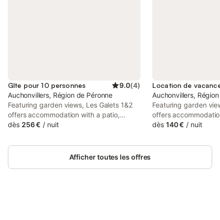
Gîte pour 10 personnes
9.0
(
4
)
Auchonvillers, Région de Péronne
Auchonvillers, Régio
Featuring garden views, Les Galets 1&2
Featuring garden vie
offers accommodation with a patio,
offers accommodatio
around 35 km from Amiens Train Station.
dès
256 €
/
nuit
a patio, around 35 k
dès
140 €
/
nuit
This property offers access to a terrace,
Station. This propert
free private parking and free WiFi.
terrace, free private
WiFi.
Afficher toutes les offres
Connectez-vous et économisez
Se connecter