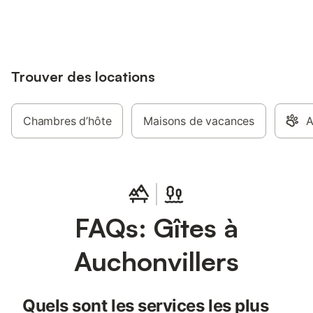
jusqu'à 10% sur nos logements.
Trouver des locations
Chambres d’hôte
Maisons de vacances
A
FAQs: Gîtes à
Auchonvillers
Quels sont les services les plus