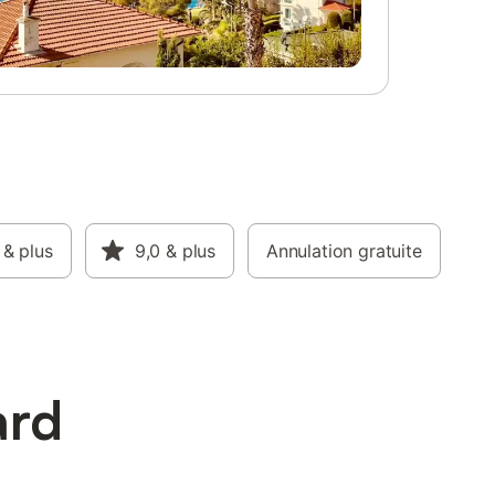
& plus
9,0
& plus
Annulation gratuite
ard