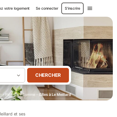
ez votre logement
Se connecter
S'inscrire
CHERCHER
·
·
·
e
Picardie
Somme
Gîtes à Le Meillard
illard et ses