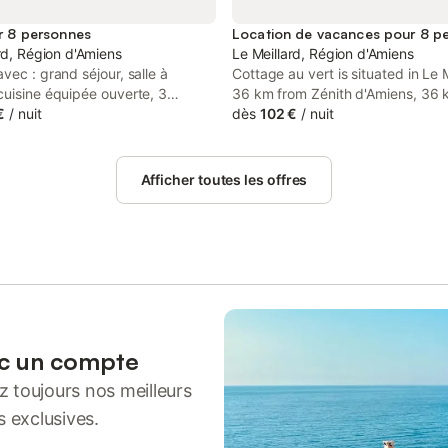
r 8 personnes
Location de vacances pour 8 p
rd, Région d'Amiens
Le Meillard, Région d'Amiens
vec : grand séjour, salle à
Cottage au vert is situated in Le M
cuisine équipée ouverte, 3
36 km from Zénith d'Amiens, 36 
 2 salles de bains avec un wc
€
/
nuit
The Floating gardens Park, as wel
dès
102 €
/
nuit
itué au milieu d'un écrin de
km from Berny's Museum.
 Vous disposerez d'une terrasse
 et d'un BBQ et meubles de
Afficher toutes les offres
otre maison est située sur une
 familiale arborée de 1,5 hectares
ine chauffée .L'espace piscine
rement clos. Accès des
s La piscine mesure 12m par 5m
e d'une plage avec transat Elle
vée le matin aux propriétaires et
l'après-midi . Elle est ouverte de
ptembre. Autres remarques les
ec un compte
 prolongés de 3 jours et les
 toujours nos meilleurs
4 jours ne peuvent pas être
t doiventêtre loués en bloc
s exclusives.