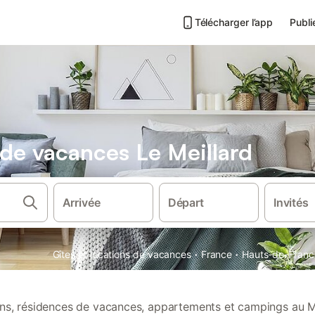
Télécharger l’app
Publi
 de vacances Le Meillard
Arrivée
Départ
Invités
·
·
Gîtes et locations de vacances
France
Hauts-de-Franc
ions, résidences de vacances, appartements et campings au Me