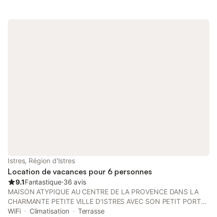
Istres, Région d'Istres
Location de vacances pour 6 personnes
9.1
Fantastique
⋅
36 avis
MAISON ATYPIQUE AU CENTRE DE LA PROVENCE DANS LA
CHARMANTE PETITE VILLE D'ISTRES AVEC SON PETIT PORT
DE PLAISANCE. PARFAIT PIED A TERRE A 2 PAS DE LA MER
WiFi
Climatisation
Terrasse