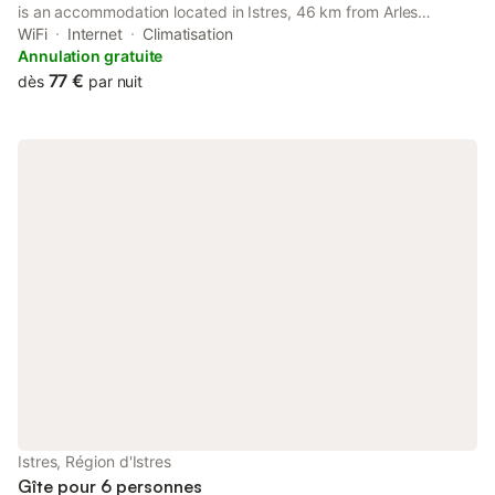
is an accommodation located in Istres, 46 km from Arles
Amphitheatre and 50 km from Les Terrasses du Port Shopping
WiFi
Internet
Climatisation
Centre.
Annulation gratuite
77 €
dès
par nuit
Istres, Région d'Istres
Gîte pour 6 personnes