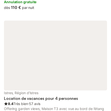
POUR VISITER LES ALPILLES, ARLES, LE LUBERON, LA
Annulation gratuite
CAMARGUE, ARLES, MARSEILLE AVEC SES CALANQUES, AIX
110 €
dès
par nuit
EN PROVENCE POUR NE CITER QUE LE PLUS CONNU DE
NOTRE BELLE REGION. MA MAISON NICHEE DANS LA ROCHE
EQUIPE D'UN SPA AVEC VUE SUR UN ETANG VOUS ATTEND
POUR UN SEJOUR SOUS LE SOLEIL DU MIDI .
Istres, Région d'Istres
Location de vacances pour 4 personnes
8.4
Très bien
⋅
57 avis
Offering garden views, Maison T3 avec vue au bord de l’étang