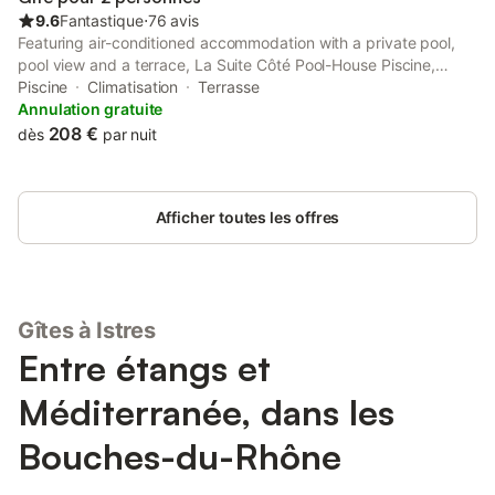
9.6
Fantastique
⋅
76 avis
Featuring air-conditioned accommodation with a private pool,
pool view and a terrace, La Suite Côté Pool-House Piscine,
Sauna & Jacuzzi privatifs is located in Istres. This property
Piscine
Climatisation
Terrasse
offers access to a patio and free private parking.
Annulation gratuite
208 €
dès
par nuit
Afficher toutes les offres
Gîtes à Istres
Entre étangs et
Méditerranée, dans les
Bouches-du-Rhône