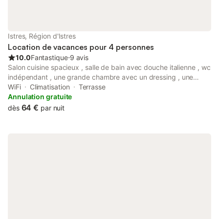
Istres, Région d'Istres
Location de vacances pour 4 personnes
10.0
Fantastique
⋅
9 avis
Salon cuisine spacieux , salle de bain avec douche italienne , wc
indépendant , une grande chambre avec un dressing , une
petite terrasse derrière la maison et une grande terrasse avec
WiFi
Climatisation
Terrasse
une vue magnifique sur les anciens salins. Istres est une ville
Annulation gratuite
très bien située nous avons dans un rayon de 50 km la
64 €
dès
par nuit
Camargue avec ses salins , ses plages , Arles , Nimes et ses
arènes , les alpilles , la cote bleu , Marseille , Aix en provence
....... Tant de lieux à visiter pour profiter pleinement de vos
vacances .