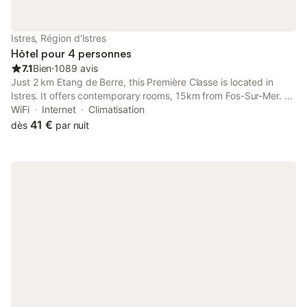
belle variété de parcours. Vous aurez le choix avec le golf de
Servanes à Mouriès au pied des roches blanches des Alpilles. C
est avec plaisir que je me chargerai de votre réservation avant
Istres, Région d'Istres
votre arrivée. Pr
Hôtel pour 4 personnes
7.1
Bien
⋅
1089 avis
Just 2 km Etang de Berre, this Première Classe is located in
Istres. It offers contemporary rooms, 15km from Fos-Sur-Mer. An
LCD TV with cable channels and a work desk are basic facilities
WiFi
Internet
Climatisation
in rooms at HubOne3 Istres.
41 €
dès
par nuit