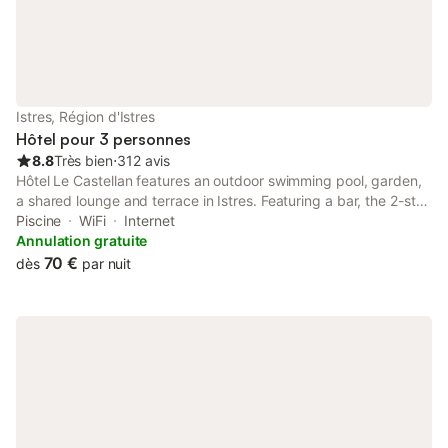
Istres, Région d'Istres
Hôtel pour 3 personnes
8.8
Très bien
⋅
312 avis
Hôtel Le Castellan features an outdoor swimming pool, garden,
a shared lounge and terrace in Istres. Featuring a bar, the 2-star
hotel has air-conditioned rooms with a private bathroom.
Piscine
WiFi
Internet
Annulation gratuite
70 €
dès
par nuit