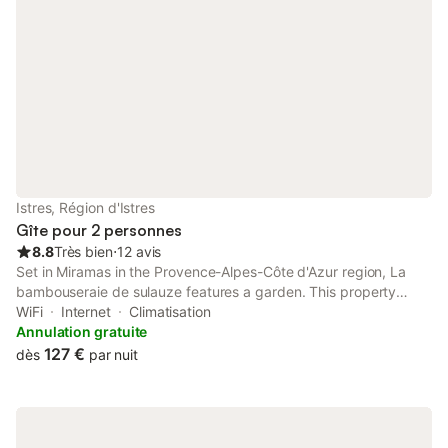
Istres, Région d'Istres
Gîte pour 2 personnes
8.8
Très bien
⋅
12 avis
Set in Miramas in the Provence-Alpes-Côte d'Azur region, La
bambouseraie de sulauze features a garden. This property
offers access to a terrace, free private parking and free WiFi.
WiFi
Internet
Climatisation
Annulation gratuite
127 €
dès
par nuit