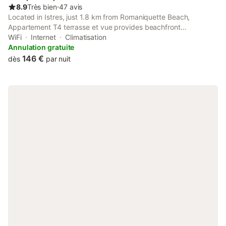
8.9
Très bien
⋅
47 avis
Located in Istres, just 1.8 km from Romaniquette Beach,
Appartement T4 terrasse et vue provides beachfront
accommodation with free WiFi. The air-conditioned
WiFi
Internet
Climatisation
accommodation is 46 km from Arles Amphitheatre.
Annulation gratuite
146 €
dès
par nuit