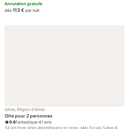
at the apartment free of charge.
Annulation gratuite
113 €
dès
par nuit
Istres, Région d'Istres
Gîte pour 2 personnes
9.6
Fantastique
⋅
41 avis
34 km from Arles Amphitheatre in Istres, Mas Escala Suites &