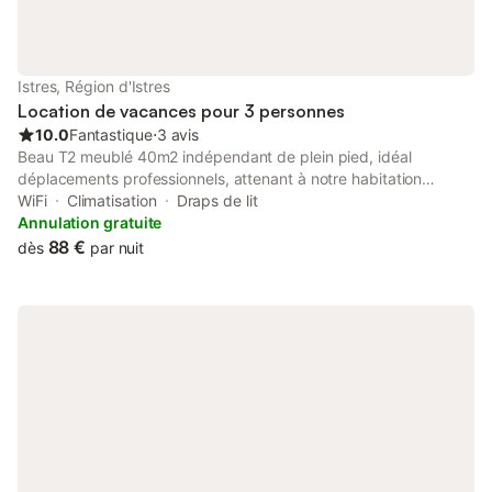
Istres, Région d'Istres
Location de vacances pour 3 personnes
10.0
Fantastique
⋅
3 avis
Beau T2 meublé 40m2 indépendant de plein pied, idéal
déplacements professionnels, attenant à notre habitation
principale. Chambre lit 140x200, SDB Douche italienne + WC,
WiFi
Climatisation
Draps de lit
cuisine intégrée toute équipée avec salon-SAM, Clic-Clac neuf
Annulation gratuite
pouvant accueillir un adulte supplémentaire. Clim réversible.
88 €
dès
par nuit
Parking gratuit sur terrain clôturé. Portail automatisé, jardin,
terrasse. Proche de toutes commodités. proche mer et balades
pédestres agréables Location à partir de 3 nuits consécutives.