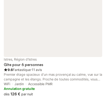
Istres, Région d'Istres
Gîte pour 6 personnes
9.6
Fantastique
⋅
11 avis
Premier étage spacieux d'un mas provençal au calme, vue sur la
campagne et les étangs. Proche de toutes commodités, vous
pourrez rejoindre toutes les grandes villes de Provence en
WiFi
Jardin
Accessible PMR
30mn maximum. Accès direct à toute la zone portuaire de Fos
Annulation gratuite
sur mer de de Port saint louis. Un parking fermé peut accueillir
126 €
dès
par nuit
vos utilitaires sans problème. Terrasse privative, vaste jardin
paysagé de 3000 m2 avec piscine (4x8) à la belle saison ,