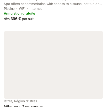
Spa offers accommodation with access to a sauna, hot tub and
spa facilities. The accommodation features a year-round
Piscine
WiFi
Internet
outdoor pool, a spa bath and a sauna.
Annulation gratuite
366 €
dès
par nuit
Istres, Région d'Istres
Gîte pour 2 personnes