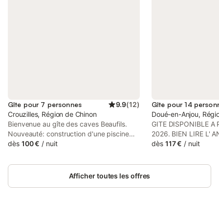
Gîte pour 7 personnes
9.9
(
12
)
Gîte pour 14 person
Crouzilles, Région de Chinon
Doué-en-Anjou, Régi
Bienvenue au gîte des caves Beaufils.
GITE DISPONIBLE A 
Nouveauté: construction d'une piscine
2026. BIEN LIRE L' 
disponible à partir de juillet 2023!
dès
100 €
/
nuit
village viticole de Bri
dès
117 €
/
nuit
Entièrement rénové en 2020 notre gîte
Pointe de Diamant '' 
vous offrira tout le confort pour votre
pied pour 6 personn
séjour. Linge de lit, de toilette et ménage
chambres, deux avec 
Afficher toutes les offres
inclus. Situé au calme dans un parc
télévision et placard
arboré et clôturé de 1300 m² avec un
simples et placard. 
préau et 3 places de parking, vous
de 27 m2 toute équi
pourrez profiter d'une table de pique-
avec lave linge, sèche