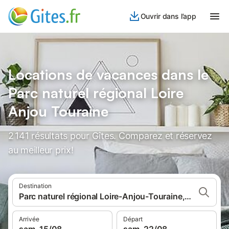
Ouvrir dans l’app
Locations de vacances dans le
Parc naturel régional Loire
Anjou Touraine
2 141 résultats pour Gîtes. Comparez et réservez
au meilleur prix!
Destination
Parc naturel régional Loire-Anjou-Touraine, France
Arrivée
Départ