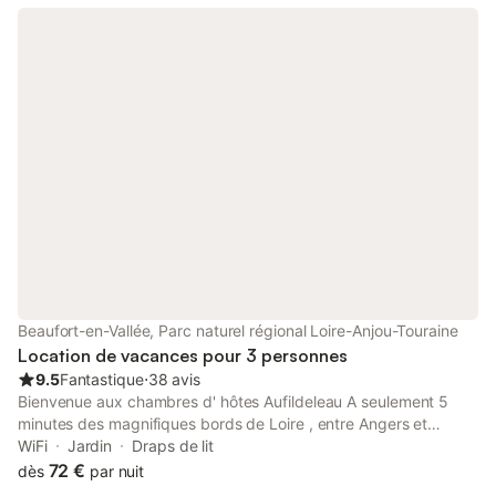
petits déjeuners sont servis soient directement chez l'hôte soit
en terrasse extérieure si le temps le permet durant les beaux
jours. Possibilité de proposer un lit bébé. Accueil les weekends
ou semaine. Mise à disposition d'une salle commune avec
télévision, réfrigérateur, gazinière et micro-ondes et ustensiles
de cuisine. L'été chaque chambre dispose d'une table
extérieure.
Beaufort-en-Vallée, Parc naturel régional Loire-Anjou-Touraine
Location de vacances pour 3 personnes
9.5
Fantastique
⋅
38 avis
Bienvenue aux chambres d' hôtes Aufildeleau A seulement 5
minutes des magnifiques bords de Loire , entre Angers et
Saumur, nous vous accueillons dans notre maison chaleureuse
WiFi
Jardin
Draps de lit
et convivial. Nous disposons de deux Chambres d hôtes situées
72 €
dès
par nuit
à l'étage avec une salle de bain à partagé. Pour plus de