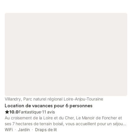
verdoyant pour vos repas en extérieur. Le logement dispose de
mansardes hautes et se trouve à l’étage d’une petite maison,
accessible par un escalier en pierre. L’environnement est
pratique et calme. Parking et garage à vélos sont disponibles
gratuitement. Toutes charges comprises. À votre arrivée, vous
pouvez vous installer directement. Le code Wi-Fi est affiché sur
place.
Villandry, Parc naturel régional Loire-Anjou-Touraine
Location de vacances pour 6 personnes
10.0
Fantastique
⋅
11 avis
Au croisement de la Loire et du Cher, Le Manoir de Foncher et
ses 7 hectares de terrain boisé, vous accueillent pour un séjour
unique et hors du temps. Notre manoir du XVe siècle offre un
WiFi
Jardin
Draps de lit