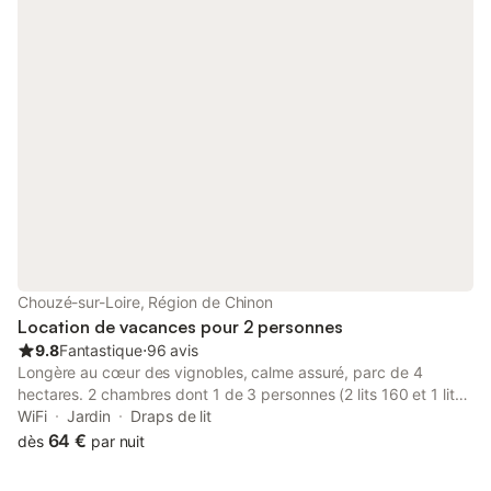
décoration raffinés. Les salles de bains et WC raviront les plus
difficiles d'entre vous. Ici, recevoir est une passion et un art que
nous souhaitons vous faire partager. Comment ne pas parler de
la très étonnante visite de notre cave avec une dégustation qui
précèdera un dîner aux chandelles servi dans un joli cadre. Que
de beaux souvenirs en perspective ! A bientôt.
Chouzé-sur-Loire, Région de Chinon
Location de vacances pour 2 personnes
9.8
Fantastique
⋅
96 avis
Longère au cœur des vignobles, calme assuré, parc de 4
hectares. 2 chambres dont 1 de 3 personnes (2 lits 160 et 1 lit
de 90) avec salles de bain (douches italiennes). Chaque
WiFi
Jardin
Draps de lit
chambre dispose d'une entrée individuelle vous permettant une
64 €
dès
par nuit
totale autonomie. La longère dispose d'une grande cour fermée
ainsi qu'un abri pour vos véhicules (voitures, motos, vélos). Les