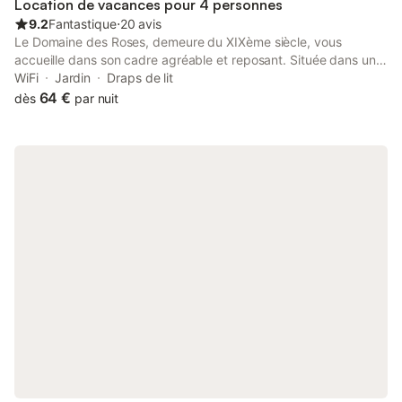
Location de vacances pour 4 personnes
9.2
Fantastique
⋅
20 avis
Le Domaine des Roses, demeure du XIXème siècle, vous
accueille dans son cadre agréable et reposant. Située dans un
village, avec son jardin de 2500 m² à 19 km de Saumur et 3 km
WiFi
Jardin
Draps de lit
de Montreuil-Bellay. Proche Center Parcs Le Bois aux Daims -
64 €
dès
par nuit
Les Trois-Moutiers Emplacement voiture dans propriété gratuit.
Cuisine et barbecue à disposition avec un supplément 2.50 €
par chambre et par nuit.