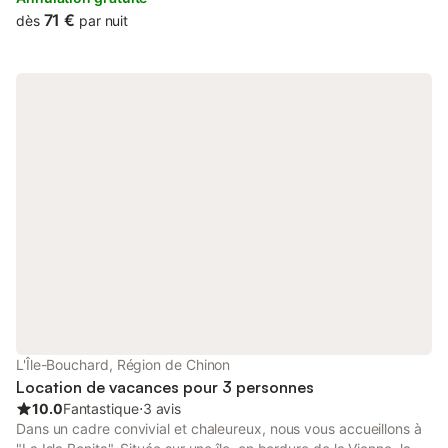
jardin potager). Une table d'hôtes vous est proposée avec
71 €
dès
par nuit
cuisine française ou asiatique. Nous parlons 3 langues (français,
anglais, thaïlandais) Possibilité d'une deuxième chambre pour
accompagnants (amis, enfants)
L'Île-Bouchard, Région de Chinon
Location de vacances pour 3 personnes
10.0
Fantastique
⋅
3 avis
Dans un cadre convivial et chaleureux, nous vous accueillons à