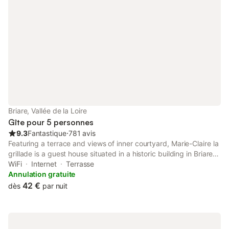
Briare, Vallée de la Loire
Gîte pour 5 personnes
9.3
Fantastique
⋅
781 avis
Featuring a terrace and views of inner courtyard, Marie-Claire la
grillade is a guest house situated in a historic building in Briare,
10 km from Chateau de Gien. There is a private entrance at the
WiFi
Internet
Terrasse
guest house for the convenience of those who stay.
Annulation gratuite
42 €
dès
par nuit