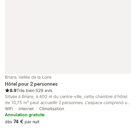
Briare, Vallée de la Loire
Hôtel pour 2 personnes
8.9
Très bien
⋅
529 avis
Située à Briare, à 400 m du centre-ville, cette chambre d'hôtel
de 10,75 m² peut accueillir 2 personnes. L'espace comprend un
lit king-size, une salle de bains privative, la climatisation, une
WiFi
Internet
Climatisation
télévision à écran plat avec chaînes satellite et un bureau,
Annulation gratuite
offrant un cadre fonctionnel pour votre séjour. Les hôtes
74 €
dès
par nuit
bénéficient d'un accès à divers équipements sur place,
notamment un bar, un jardin et une terrasse avec mobilier