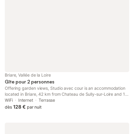
Briare, Vallée de la Loire
Gîte pour 2 personnes
Offering garden views, Studio avec cour is an accommodation
located in Briare, 42 km from Chateau de Sully-sur-Loire and 11
km from Castle of Saint Brisson. This property offers access to a
WiFi
Internet
Terrasse
terrace, free private parking and free WiFi.
128 €
dès
par nuit