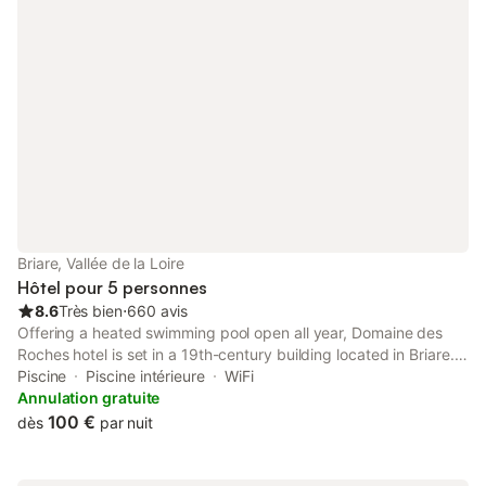
Briare, Vallée de la Loire
Hôtel pour 5 personnes
8.6
Très bien
⋅
660 avis
Offering a heated swimming pool open all year, Domaine des
Roches hotel is set in a 19th-century building located in Briare. It
features a 10-hectare park guests have free access to the
Piscine
Piscine intérieure
WiFi
fitness room and swimming pool.
Annulation gratuite
100 €
dès
par nuit