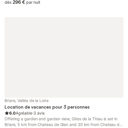
facilities, free WiFi and free private parking.
296 €
dès
par nuit
Briare, Vallée de la Loire
Location de vacances pour 3 personnes
6.0
Agréable
⋅
3 avis
Offering a garden and garden view, Gites de la Thiau is set in
Briare, 5 km from Chateau de Gien and 30 km from Chateau de