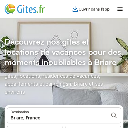
Ouvrir dans l’app
Découvrez nos gîtes et
locations de vacances pour des
moments inoubliables à Briare
gîtes, locations, résidences de vacances,
appartements et campings à Briare et ses
environs
Destination
Briare, France