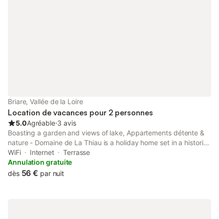
Briare, Vallée de la Loire
Location de vacances pour 2 personnes
5.0
Agréable
⋅
3 avis
Boasting a garden and views of lake, Appartements détente &
nature - Domaine de La Thiau is a holiday home set in a historic
building in Briare, 5.5 km from Chateau de Gien.
WiFi
Internet
Terrasse
Annulation gratuite
56 €
dès
par nuit