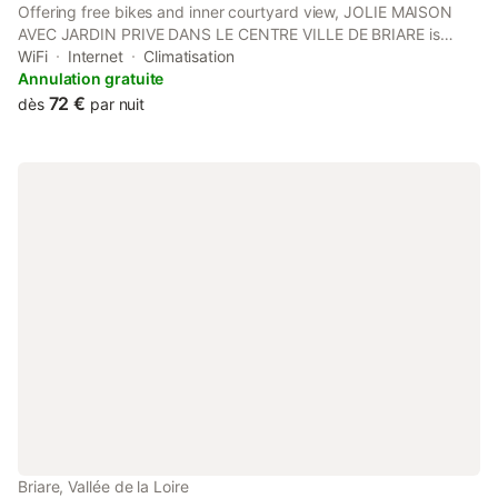
Offering free bikes and inner courtyard view, JOLIE MAISON
AVEC JARDIN PRIVE DANS LE CENTRE VILLE DE BRIARE is
located in Briare, 35 km from Chateau de Sully-sur-Loire and 50
WiFi
Internet
Climatisation
km from Girodet Museum.
Annulation gratuite
72 €
dès
par nuit
Briare, Vallée de la Loire