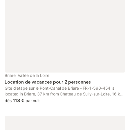
Briare, Vallée de la Loire
Location de vacances pour 2 personnes
Gîte d'étape sur le Pont-Canal de Briare - FR-1-590-454 is
located in Briare, 37 km from Chateau de Sully-sur-Loire, 16 km
from Castle of Saint Brisson, as well as 16 km from La Bussière
113 €
dès
par nuit
Castle.