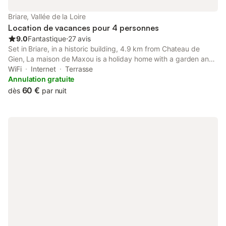
couchages + 2 lits bébé, soit: - 1 chambre : 1 lit double 140 - 1
chambre : 1 lit double 160 - 1 chambre : 2 lits jumeaux + 1 lit
Briare, Vallée de la Loire
simple - 1 chambre : 1 lit double 160
Location de vacances pour 4 personnes
9.0
Fantastique
⋅
27 avis
Set in Briare, in a historic building, 4.9 km from Chateau de
Gien, La maison de Maxou is a holiday home with a garden and
barbecue facilities. This property offers access to a balcony,
WiFi
Internet
Terrasse
free private parking and free WiFi.
Annulation gratuite
60 €
dès
par nuit