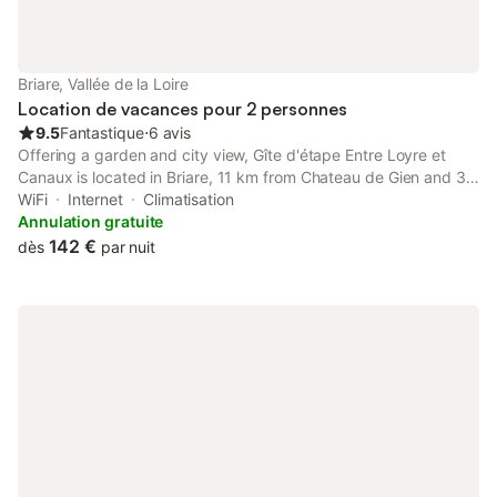
Briare, Vallée de la Loire
Location de vacances pour 2 personnes
9.5
Fantastique
⋅
6 avis
Offering a garden and city view, Gîte d'étape Entre Loyre et
Canaux is located in Briare, 11 km from Chateau de Gien and 36
km from Chateau de Sully-sur-Loire. There is a private entrance
WiFi
Internet
Climatisation
at the bed and breakfast for the convenience of those who...
Annulation gratuite
142 €
dès
par nuit