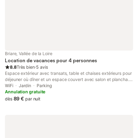
voiture sur l’emplacement
télévision. Le gîte pr
Caractéristiques de
indépendant, un parki
places) avec
Briare, Vallée de la Loire
Location de vacances pour 4 personnes
8.8
Très bien
⋅
5 avis
Espace extérieur avec transats, table et chaises extérieurs pour
déjeuner où dîner et un espace couvert avec salon et plancha.
Terrain de 1000m2. Proche des quais du canal et du pont canal.
WiFi
Jardin
Parking
2h de Paris.
Annulation gratuite
89 €
dès
par nuit