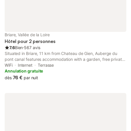
Briare, Vallée de la Loire
Hôtel pour 2 personnes
7.6
Bien
⋅
567 avis
Situated in Briare, 11 km from Chateau de Gien, Auberge du
pont canal features accommodation with a garden, free private
parking, a terrace and a restaurant. This 2-star hotel features
WiFi
Internet
Terrasse
free WiFi and a bar. Guests can have a drink at the snack bar.
Annulation gratuite
76 €
dès
par nuit