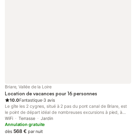
Briare, Vallée de la Loire
Location de vacances pour 16 personnes
10.0
Fantastique
⋅
3 avis
Le gîte les 2 cygnes, situé à 2 pas du pont canal de Briare, est
le point de départ idéal de nombreuses excursions à pied, à
vélo et sur l'eau ! Un peu plus loin vous pourrez explorer
WiFi
Terrasse
Jardin
Sancerre, Pouilly Sur Loire, le château de Guedelon, Saint
Annulation gratuite
Fargeau et bien d'autres trésors de la Vallée de la Loire. La ville
568 €
dès
par nuit