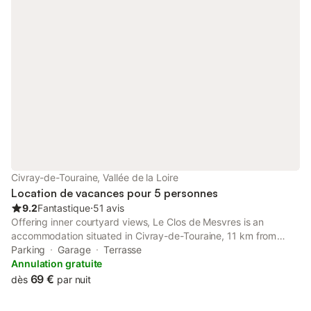
Civray-de-Touraine, Vallée de la Loire
Location de vacances pour 5 personnes
9.2
Fantastique
⋅
51 avis
Offering inner courtyard views, Le Clos de Mesvres is an
accommodation situated in Civray-de-Touraine, 11 km from
Château du Clos Lucé and 11 km from Amboise Train Station.
Parking
Garage
Terrasse
Annulation gratuite
69 €
dès
par nuit