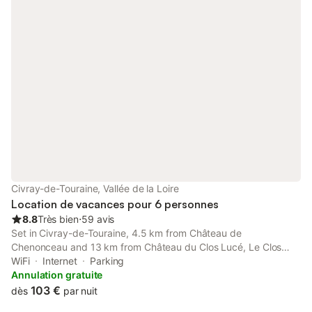
Civray-de-Touraine, Vallée de la Loire
Location de vacances pour 6 personnes
8.8
Très bien
⋅
59 avis
Set in Civray-de-Touraine, 4.5 km from Château de
Chenonceau and 13 km from Château du Clos Lucé, Le Clos
des Roses offers a garden and air conditioning. This property
WiFi
Internet
Parking
offers access to a terrace, free private parking and free WiFi.
Annulation gratuite
103 €
dès
par nuit