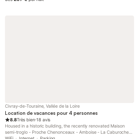
Civray-de-Touraine, Vallée de la Loire
Location de vacances pour 4 personnes
8.8
Très bien
⋅
18 avis
Housed in a historic building, the recently renovated Maison
semi-troglo - Proche Chenonceaux - Amboise - La Caburoche
de Charlemagne provides accommodation with a garden and
WiFi
Internet
Parking