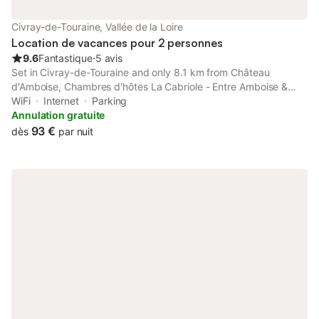
interdiction de monter sur le canapé, fauteuil et les lits) - Le
terrain est totalement clos
Civray-de-Touraine, Vallée de la Loire
Location de vacances pour 2 personnes
9.6
Fantastique
⋅
5 avis
Set in Civray-de-Touraine and only 8.1 km from Château
d'Amboise, Chambres d'hôtes La Cabriole - Entre Amboise &
Chenonceau offers accommodation with garden views, free WiFi
WiFi
Internet
Parking
and free private parking. The property is around 8.
Annulation gratuite
93 €
dès
par nuit