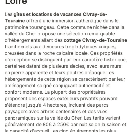
Loire
Touraine, tandis que la gare et les transports en commun sont
situés à 2,5 km. Les serviettes et les draps peuvent être fournis
Les
gîtes et locations de vacances Civray-de-
sur demande.
Touraine
offrent une immersion authentique dans le
patrimoine tourangeau. Cette commune nichée dans la
vallée du Cher propose une sélection remarquable
d'hébergements allant des
cottage Civray-de-Touraine
traditionnels aux demeures troglodytiques uniques,
creusées dans la roche calcaire locale. Ces propriétés
d'exception se distinguent par leur caractère historique,
certaines datant de plusieurs siècles, avec leurs murs
en pierre apparente et leurs poutres d'époque.Les
hébergements de cette région se caractérisent par leur
aménagement soigné conjuguant authenticité et
confort moderne. La plupart des propriétaires
proposent des espaces extérieurs privatifs pouvant
s'étendre jusqu'à 4 hectares, incluant des parcs
paysagers avec arbres centenaires et des vues
panoramiques sur la vallée du Cher. Les tarifs varient
généralement de 80€ à 250€ par nuit selon la saison et
la capacité d'accueil.Les cinq équipements les plus