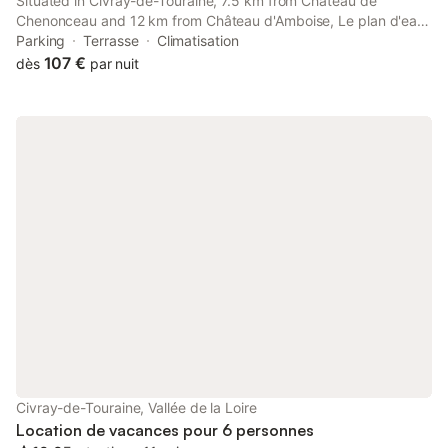
Situated in Civray-de-Touraine, 7.5 km from Château de
Chenonceau and 12 km from Château d'Amboise, Le plan d'eau
offers air conditioning. This property offers access to a terrace
Parking
Terrasse
Climatisation
and free private parking.
107 €
dès
par nuit
Civray-de-Touraine, Vallée de la Loire
Location de vacances pour 6 personnes