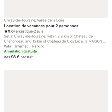
Civray-de-Touraine, Vallée de la Loire
Location de vacances pour 2 personnes
9.0
Fantastique
⋅
2 avis
Set in Civray-de-Touraine, within 2.9 km of Château de
Chenonceau and 12 km of Château du Clos Lucé, la MAISON de
FRAMBOISE offers accommodation with a garden as well as free
WiFi
Internet
Parking
private parking for guests who drive.
Annulation gratuite
98 €
dès
par nuit