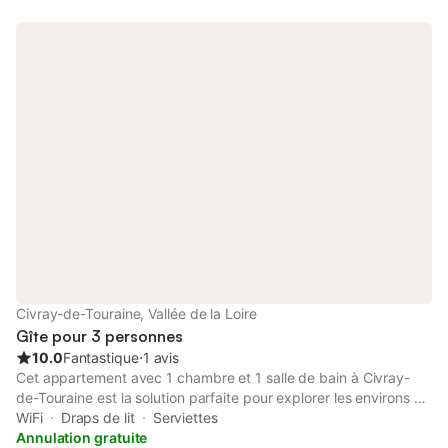
Civray-de-Touraine, Vallée de la Loire
Gîte pour 3 personnes
10.0
Fantastique
⋅
1 avis
Cet appartement avec 1 chambre et 1 salle de bain à Civray-
de-Touraine est la solution parfaite pour explorer les environs en
toute simplicité. Les amoureux de la nature et du grand air
WiFi
Draps de lit
Serviettes
seront ravis de loger à 10 minutes en voiture de Pagode de
Annulation gratuite