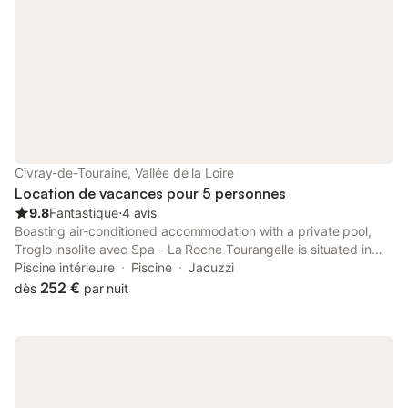
l'appartement, la laveuse et la sécheuse sont dans une
buanderie commune sur la propriété. Le caractère unique de
cette propriété est qu'elle est construite dans une série de
grottes connectées. Il reste naturellement et délicieusement
frais tout l'été, et est bien chauffé en hiver. Sachez cependant
que vous devrez régler les radiateurs et les déshumidificateurs
à votre niveau de confort, nous donnons des instructions
complètes pour leur fonctionnement.
Civray-de-Touraine, Vallée de la Loire
Location de vacances pour 5 personnes
9.8
Fantastique
⋅
4 avis
Boasting air-conditioned accommodation with a private pool,
Troglo insolite avec Spa - La Roche Tourangelle is situated in
Civray-de-Touraine. A hot tub is available for guests, along with
Piscine intérieure
Piscine
Jacuzzi
spa facilities.
252 €
dès
par nuit