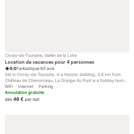
Civray-de-Touraine, Vallée de la Loire
Location de vacances pour 4 personnes
9.0
Fantastique
⋅
85 avis
Set in Civray-de-Touraine, in a historic building, 3.6 km from
Château de Chenonceau, La Grange du Pont is a holiday home
with a garden and barbecue facilities. This property offers
WiFi
Internet
Parking
access to a patio, free private parking and free WiFi.
Annulation gratuite
48 €
dès
par nuit