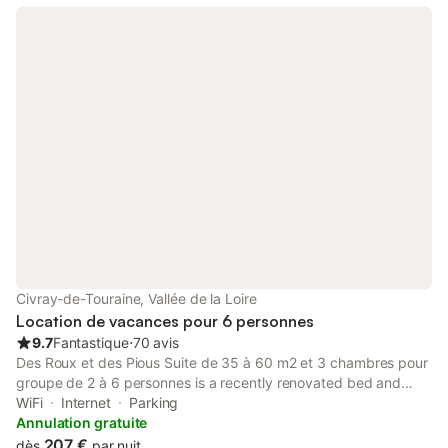
Civray-de-Touraine, Vallée de la Loire
Location de vacances pour 6 personnes
9.7
Fantastique
⋅
70 avis
Des Roux et des Pious Suite de 35 à 60 m2 et 3 chambres pour
groupe de 2 à 6 personnes is a recently renovated bed and
breakfast in Civray-de-Touraine, where guests can make the
WiFi
Internet
Parking
most of its garden and shared lounge.
Annulation gratuite
207 €
dès
par nuit