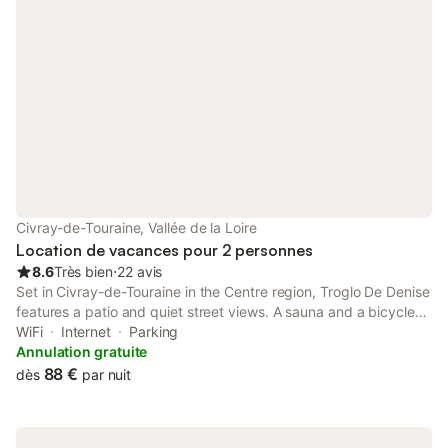
Civray-de-Touraine, Vallée de la Loire
Location de vacances pour 2 personnes
8.6
Très bien
⋅
22 avis
Set in Civray-de-Touraine in the Centre region, Troglo De Denise
features a patio and quiet street views. A sauna and a bicycle
rental service are available for guests.
WiFi
Internet
Parking
Annulation gratuite
88 €
dès
par nuit