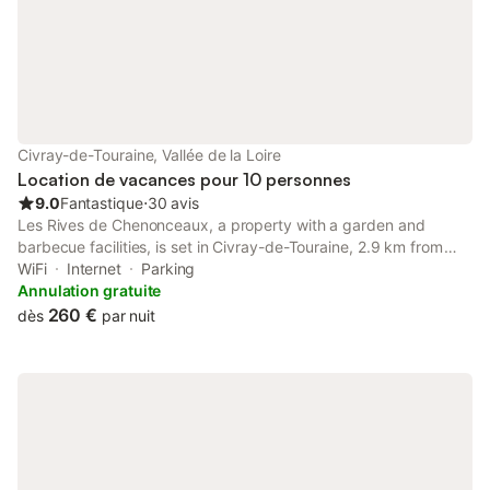
Civray-de-Touraine, Vallée de la Loire
Location de vacances pour 10 personnes
9.0
Fantastique
⋅
30 avis
Les Rives de Chenonceaux, a property with a garden and
barbecue facilities, is set in Civray-de-Touraine, 2.9 km from
Château de Chenonceau, 18 km from Château d'Amboise, as
WiFi
Internet
Parking
well as 18 km from Château du Clos Lucé.
Annulation gratuite
260 €
dès
par nuit