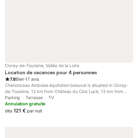
Civray-de-Touraine, Vallée de la Loire
Location de vacances pour 4 personnes
7.8
Bien
⋅
17 avis
Chenonceau Amboise équitation beauval is situated in Civray-
de-Touraine, 12 km from Château du Clos Lucé, 13 km from
Château d'Amboise, as well as 14 km from Amboise Train
Parking
Terrasse
TV
Station.
Annulation gratuite
121 €
dès
par nuit