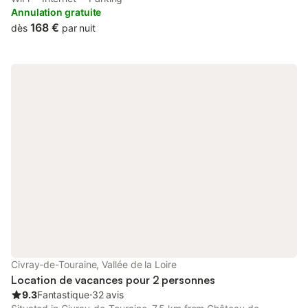
free WiFi. With free private parking, the property is 6.
Annulation gratuite
168 €
dès
par nuit
Civray-de-Touraine, Vallée de la Loire
Location de vacances pour 2 personnes
9.3
Fantastique
⋅
32 avis