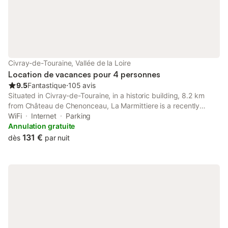
Civray-de-Touraine, Vallée de la Loire
Location de vacances pour 4 personnes
9.5
Fantastique
⋅
105 avis
Situated in Civray-de-Touraine, in a historic building, 8.2 km
from Château de Chenonceau, La Marmittiere is a recently
renovated bed and breakfast with a garden and bar.
WiFi
Internet
Parking
Annulation gratuite
131 €
dès
par nuit