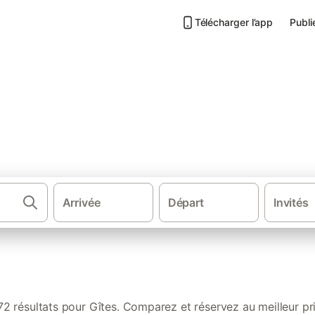
Télécharger l’app
Publi
 de vacances en Indre-et-Loir
Arrivée
Départ
Invités
·
·
Gîtes et locations de vacances
France
Cen
72 résultats pour Gîtes. Comparez et réservez au meilleur pri