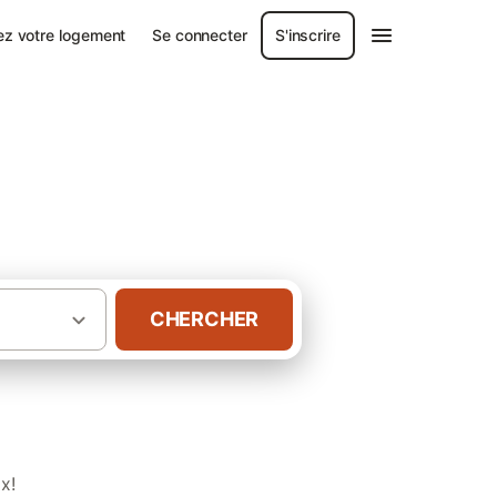
ez votre logement
Se connecter
S'inscrire
e
CHERCHER
·
tre-Val de Loire
Gîtes en Indre-et-Loire
x!