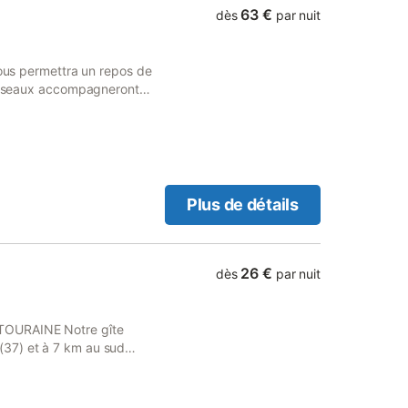
63 €
dès
par nuit
vous permettra un repos de
s oiseaux accompagneront
hâteaux de la Loire, le Parc
rmale de La Roche-Posay, le
Plus de détails
26 €
dès
par nuit
TOURAINE Notre gîte
37) et à 7 km au sud
 visiter les plus beaux
ue sont AMBOISE, AZAY-LE-
 CHAUMONT-SUR-LOIRE,