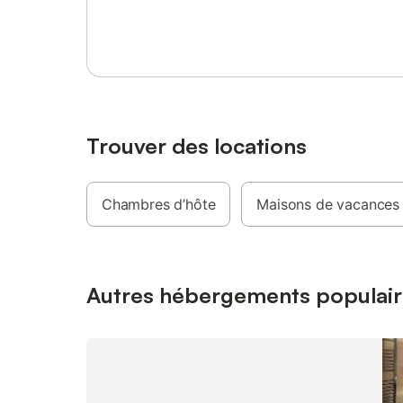
Se connecter ou s'inscrire
l'an) - Semaine : de 1390 à 1790 € (hors
un snack
Noël et jour de l'an) - Mid-Week : de 690 à
être de 
990 € (du lundi soir au vendredi matin)
vigilance
Tarifs : - week-end : de 590 à 990 € (hors
5 chambr
Noël et jour de l'an) - semaine : de 1390 à
votre dis
1890 € (hors Noël et jour de l'an) - mid-
chambre 
week : de 690 à 990 € (du lundi soir au
réduite, 
vendredi matin)
et wc, ac
Trouver des locations
4 chambr
Trinidad 
lit en 140
Chambres d’hôte
Maisons de vacances
110 pour 
ont un ac
de vous a
comprise.
Autres hébergements populair