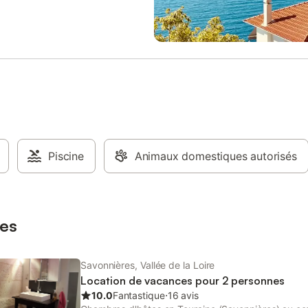
, un supermarché Pour le bien
plain-pied. Le coin déjeuner est 
tous, nous appliquons avec
d'un micro-ondes, un réfrigérateu
 le protocole sanitaire en vigueur.
machine à café et une bouilloire. 
es label Maisons Passions sont à
de lit et les serviettes de toilette 
position : Fidji : rez-de-chaussée,
fournis. Un petit déjeuner contine
aux normes personnes à mobilité
servi tous les matins à partir de 
lit en 140x190 avec salle de bain
Garage sécurisé vélos et motos à
cès direct à la terrasse À l'étage
disposition. Parking public gratui
es Grenadines et Cuba, Capri,
pour les autos avec borne de re
(avec salle de bain et toilettes) 1
pour véhicules électriques.
x190 et 1 lit en 90x190. (1 lit en
Trinidad en sus) Trinidad et Capri
Piscine
Animaux domestiques autorisés
cès direct à un balcon Au plaisir
ccueillir 15,66 m² salle de bain
 2 personnes / 2 l
es
Savonnières, Vallée de la Loire
Location de vacances pour 2 personnes
10.0
Fantastique
⋅
16 avis