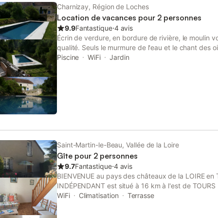
Charnizay, Région de Loches
Location de vacances pour 2 personnes
9.9
Fantastique
⋅
4 avis
Écrin de verdure, en bordure de rivière, le moulin 
qualité. Seuls le murmure de l'eau et le chant de
votre sommeil. Au retour de vos balades, dans les c
Piscine
WiFi
Jardin
naturel régional de la Brenne, ou de la station the
jardin arboré et fleuri vous attend.
Saint-Martin-le-Beau, Vallée de la Loire
Gîte pour 2 personnes
9.7
Fantastique
⋅
4 avis
BIENVENUE au pays des châteaux de la LOIRE en 
INDÉPENDANT est situé à 16 km à l'est de TOURS (
d'AMBOISE. Très bonne situation géographique pour
WiFi
Climatisation
Terrasse
châteaux de la vallée de la LOIRE en TOURAINE q
RIDEAU, CHENONCEAU, CHEVERNY, CHAMBORD,