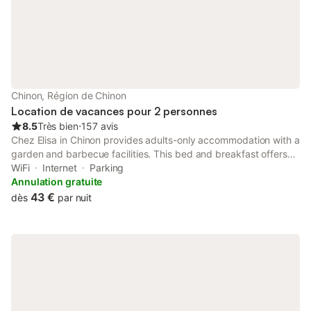
Chinon, Région de Chinon
Location de vacances pour 2 personnes
8.5
Très bien
⋅
157 avis
Chez Elisa in Chinon provides adults-only accommodation with a
garden and barbecue facilities. This bed and breakfast offers
free private parking and a housekeeping service.
WiFi
Internet
Parking
Annulation gratuite
43 €
dès
par nuit