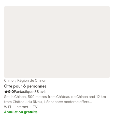
Chinon, Région de Chinon
Gîte pour 6 personnes
9.0
Fantastique
⋅
88 avis
Set in Chinon, 500 metres from Château de Chinon and 12 km
from Château du Rivau, L'échappée moderne offers
accommodation with free WiFi in a historic building.
WiFi
Internet
TV
Annulation gratuite