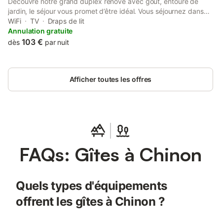
Découvre notre grand duplex rénové avec goût, entouré de
jardin, le séjour vous promet d’être idéal. Vous séjournez dans
un appartement en duplex, c’est-à-dire que vous avez au
WiFi
TV
Draps de lit
premier niveau la cuisine ouverte sur le salon séjour, à l’étage, la
Annulation gratuite
grande chambre et la salle de bains. L’appartement est situé au
103 €
dès
par nuit
rez-de-chaussée de la résidence. Vous avez tous les
commerces à proximité, le château, les parkings gratuits à côté.
Vous disposez également d’un emplacement pour déposer
Afficher toutes les offres
votre vélo à l’intérieur de l’immeuble totalement sécurisé.
FAQs: Gîtes à Chinon
Quels types d'équipements
offrent les gîtes à Chinon ?