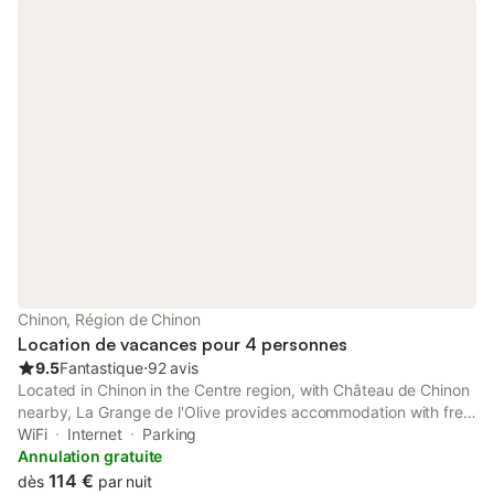
Chinon, Région de Chinon
Location de vacances pour 4 personnes
9.5
Fantastique
⋅
92 avis
Located in Chinon in the Centre region, with Château de Chinon
nearby, La Grange de l'Olive provides accommodation with free
WiFi and free private parking.
WiFi
Internet
Parking
Annulation gratuite
114 €
dès
par nuit