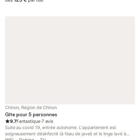
Chinon, Région de Chinon
Gîte pour 5 personnes
9.7
Fantastique
⋅
7 avis
Suite au covid 19, entrée autonome. L'appartement est
soigneusement désinfecté (à l'eau de javel) et le linge lavé à
60°c. Cet appartement de charme de 80 m2 est en plein coeur
WiFi
Parking
TV