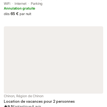
km from Château d'Ussé. This property offers access to a patio,
WiFi
Internet
Parking
free private parking and free WiFi.
Annulation gratuite
65 €
dès
par nuit
Chinon, Région de Chinon
Location de vacances pour 2 personnes
9.5
Fantastique
⋅
8 avis