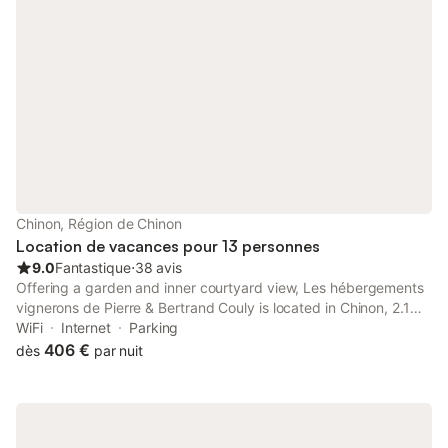
Chinon, Région de Chinon
Location de vacances pour 13 personnes
9.0
Fantastique
⋅
38 avis
Offering a garden and inner courtyard view, Les hébergements
vignerons de Pierre & Bertrand Couly is located in Chinon, 2.1
km from Château de Chinon and 12 km from Château des
WiFi
Internet
Parking
Réaux.
406 €
dès
par nuit