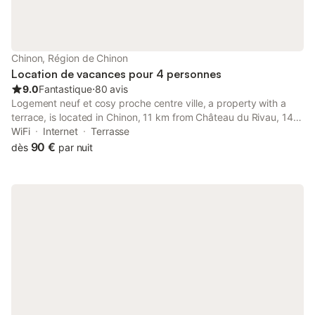
Chinon, Région de Chinon
Location de vacances pour 4 personnes
9.0
Fantastique
⋅
80 avis
Logement neuf et cosy proche centre ville, a property with a
terrace, is located in Chinon, 11 km from Château du Rivau, 14
km from Château d'Ussé, as well as 15 km from Château des
WiFi
Internet
Terrasse
Réaux.
90 €
dès
par nuit