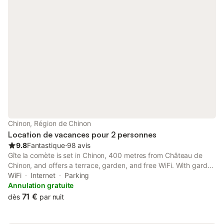
Chinon, Région de Chinon
Location de vacances pour 2 personnes
9.8
Fantastique
⋅
98 avis
Gîte la comète is set in Chinon, 400 metres from Château de
Chinon, and offers a terrace, garden, and free WiFi. With garden
views, this accommodation provides a patio. The holiday home
WiFi
Internet
Parking
features facilities for disabled guests.
Annulation gratuite
71 €
dès
par nuit