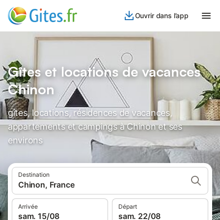
Ouvrir dans l’app
Gîtes et locations de vacances
Chinon
gîtes, locations, résidences de vacances,
appartements et campings à Chinon et ses
environs
Destination
Chinon, France
Arrivée
Départ
sam. 15/08
sam. 22/08