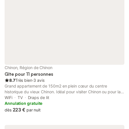
Chinon, Région de Chinon
Gîte pour 11 personnes
8.7
Très bien
⋅
3 avis
Grand appartement de 150m2 en plein cœur du centre
historique du vieux Chinon. Idéal pour visiter Chinon ou pour la
Loire à vélo. Au premier niveau vous trouverez une entrée avec
WiFi
TV
Draps de lit
bureau, un grand salon avec un canapé convertible (en 160
Annulation gratuite
cm), une cuisine indépendante entièrement équipée, des
223 €
dès
par nuit
toilettes séparés, une chambre très spacieuse et une salle de
bain avec douche et baignoire. Au second niveau vous
trouverez un salon avec canapé convertible (en 140 cm), une