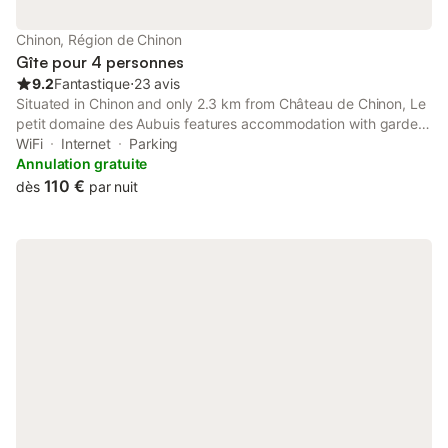
et sa cuisine équipée en font un pied-à-terre idéal pour
découvrir la région. Les restaurants tout proches, le château, la
Chinon, Région de Chinon
plage sont accessibles à pied.
Gîte pour 4 personnes
9.2
Fantastique
⋅
23 avis
Situated in Chinon and only 2.3 km from Château de Chinon, Le
petit domaine des Aubuis features accommodation with garden
views, free WiFi and free private parking.
WiFi
Internet
Parking
Annulation gratuite
110 €
dès
par nuit