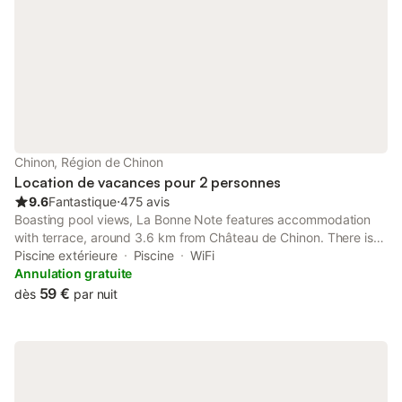
Chinon, Région de Chinon
Location de vacances pour 2 personnes
9.6
Fantastique
⋅
475 avis
Boasting pool views, La Bonne Note features accommodation
with terrace, around 3.6 km from Château de Chinon. There is
an in-house restaurant, plus free private parking and free WiFi
Piscine extérieure
Piscine
WiFi
are available.
Annulation gratuite
59 €
dès
par nuit