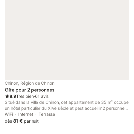
cuisine entièrement équipée, de deux chambres avec un lit
parapluie et d'une salle de bain avec baignoire. Il n'y a pas
d'ascenseur. L'appartement est situé au deuxième et troisième
étage.
Chinon, Région de Chinon
Gîte pour 2 personnes
8.9
Très bien
⋅
61 avis
Situé dans la ville de Chinon, cet appartement de 35 m² occupe
un hôtel particulier du XIVe siècle et peut accueillir 2 personnes.
Sa situation centrale vous place à seulement 400 m du centre-
WiFi
Internet
Terrasse
ville, facilitant vos déplacements dans la commune. L'intérieur
81 €
dès
par nuit
comprend une chambre avec un lit double, une salle de bains et
une cuisine pour préparer vos repas. Vous disposerez du