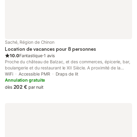
Saché, Région de Chinon
Location de vacances pour 8 personnes
10.0
Fantastique
⋅
1 avis
Proche du château de Balzac, et des commerces, épicerie, bar,
boulangerie et du restaurant le XII Siècle. A proximité de la
maison , terrain de tennis, terrain de pétanque, et promenade
WiFi
Accessible PMR
Draps de lit
au bord de l'indre.
Annulation gratuite
202 €
dès
par nuit