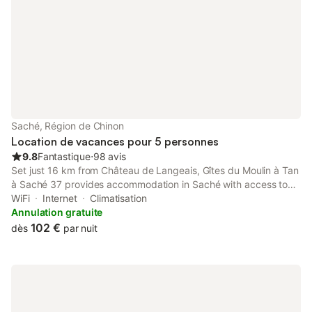
Saché, Région de Chinon
Location de vacances pour 5 personnes
9.8
Fantastique
⋅
98 avis
Set just 16 km from Château de Langeais, Gîtes du Moulin à Tan
à Saché 37 provides accommodation in Saché with access to
free bikes, a garden, as well as private check-in and check-out.
WiFi
Internet
Climatisation
The property features river and garden views, and is 4.
Annulation gratuite
102 €
dès
par nuit