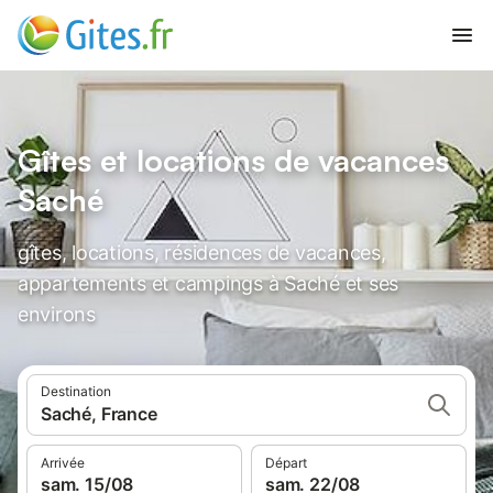
Gîtes et locations de vacances
Saché
gîtes, locations, résidences de vacances,
appartements et campings à Saché et ses
environs
Destination
Saché, France
Arrivée
Départ
sam. 15/08
sam. 22/08