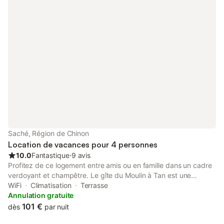
Balzac et Alexander Calder.
Saché, Région de Chinon
Location de vacances pour 4 personnes
10.0
Fantastique
⋅
9 avis
Profitez de ce logement entre amis ou en famille dans un cadre
verdoyant et champêtre. Le gîte du Moulin à Tan est une
charmante maison de campagne nichée dans un grand parc au
WiFi
Climatisation
Terrasse
cœur des châteaux de la Loire et des Vignobles de Touraine
Annulation gratuite
située dans un petit et joli village, Saché où vivaient Balzac et
101 €
dès
par nuit
Calder. Proche du château d’Azay-le-Rideau, Langeais et