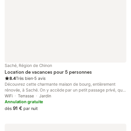
Saché, Région de Chinon
Location de vacances pour 5 personnes
8.4
Très bien
⋅
5 avis
Découvrez cette charmante maison de bourg, entièrement
rénovée, à Saché. On y accède par un petit passage privé, qui
conforte un sentiment de calme et de sérénité. Ce gîte totalise
WiFi
Terrasse
Jardin
75 m2, composé de 2 chambres (5 couchages) d'une cuisine,
Annulation gratuite
d'une salle de bain, d'une salle à manger avec cheminée,d'un
91 €
dès
par nuit
salon mezzanine et deux wc séparés. Un petit terrain non-
attenant vous permet de vous détendre et de ranger vos vélos
à l'abris. Situé entre la boulangerie et l'épicerie, vous
apprécierez la douceur de vivre du village de Saché si cher à