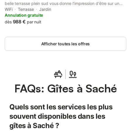
belle terrasse plein sud vous donne l’impression d'être sur un
bateau. Vue rivière des chambres et salle de bain. Canoë, spa
WiFi
Terrasse
Jardin
pour 6 personnes, hamacs, détente et relaxation. Son
Annulation gratuite
emplacement vous permet de visiter des hauts lieux touristiques
988 €
dès
par nuit
en moins de 10 minutes. Possibilité de cuisiner. Venez apprécier
de bons et agréables moments au Moulin.
Afficher toutes les offres
FAQs: Gîtes à Saché
Quels sont les services les plus
souvent disponibles dans les
gîtes à Saché ?