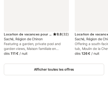
Location de vacances pour 10 personnes
8.8
(
32
)
Saché, Région de Chinon
Saché, Région de Ch
Featuring a garden, private pool and
Offering a south-faci
garden views, Maison familiale en
tub, Moulin de la Chev
Touraine is located in Saché. This
dès
111 €
/
nuit
Saché in the Centre 
dès
126 €
/
nuit
property offers access to a terrace, free
Tours and a 10-minut
private parking and free WiFi. The
Château d'Azay-le-R
property is non-smoking and is situated
enjoy the on-site bar.
Afficher toutes les offres
6.
Connectez-vous et économisez
Se connecter
jusqu'à 10% sur nos logements.