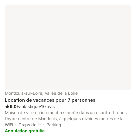
Montlouis-sur-Loire, Vallée de la Loire
Location de vacances pour 7 personnes
9.0
Fantastique
⋅
10 avis
Maison de ville entièrement restaurée dans un esprit loft, dans
l'hypercentre de Montlouis, à quelques dizaines mètres de la
Loire, et avec tous les commerces à proximité. Sur 3 niveaux,
WiFi
Draps de lit
Parking
cette maison est idéale pour découvrir -en couple ou en famille-
Annulation gratuite