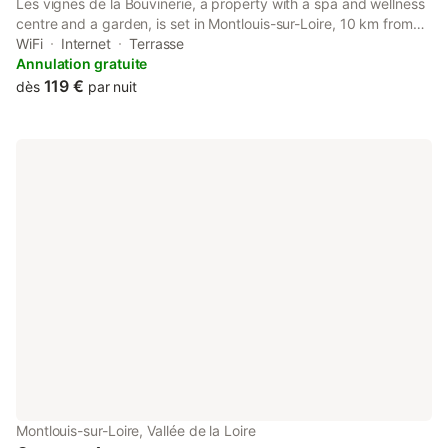
Les vignes de la Bouvinerie, a property with a spa and wellness
centre and a garden, is set in Montlouis-sur-Loire, 10 km from
Amboise Train Station, 14 km from Saint-Pierre-des-Corps Train
WiFi
Internet
Terrasse
Station, as well as 14 km from Parc des Expositions Tours.
Annulation gratuite
119 €
dès
par nuit
Montlouis-sur-Loire, Vallée de la Loire