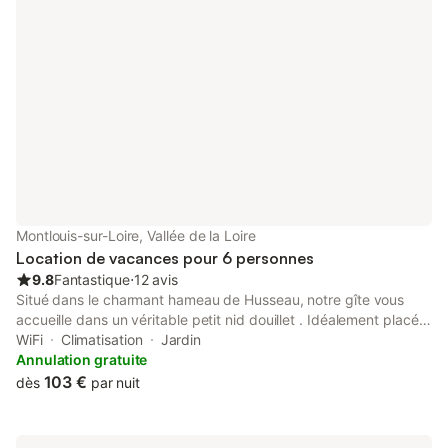
Montlouis-sur-Loire, Vallée de la Loire
Location de vacances pour 6 personnes
9.8
Fantastique
⋅
12 avis
Situé dans le charmant hameau de Husseau, notre gîte vous
accueille dans un véritable petit nid douillet . Idéalement placé
pour découvrir les Châteaux de la Loire, il offre calme, confort et
WiFi
Climatisation
Jardin
fraîcheur grâce à la climatisation. À seulement 200 mètres,
Annulation gratuite
rejoignez l’entrée du célèbre circuit “La Loire à Vélo”, parfait
103 €
dès
par nuit
pour de longues balades sécurisées le long du fleuve. Vous
disposez déjà de vélos ? Vous êtes les bienvenus. Vous préférez
en louer ? Une location de vélos est possible sur rendez-vous