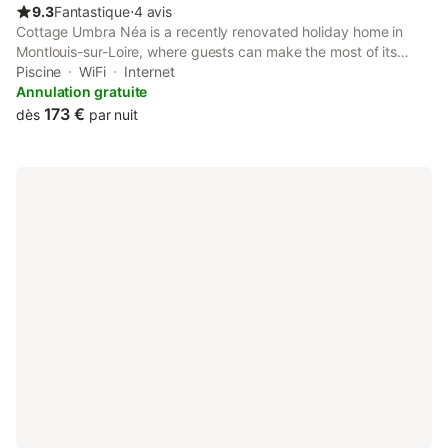
9.3
Fantastique
⋅
4 avis
Cottage Umbra Néa is a recently renovated holiday home in
Montlouis-sur-Loire, where guests can make the most of its
garden and barbecue facilities. The air-conditioned
Piscine
WiFi
Internet
accommodation is 13 km from Parc des Expositions Tours.
Annulation gratuite
173 €
dès
par nuit