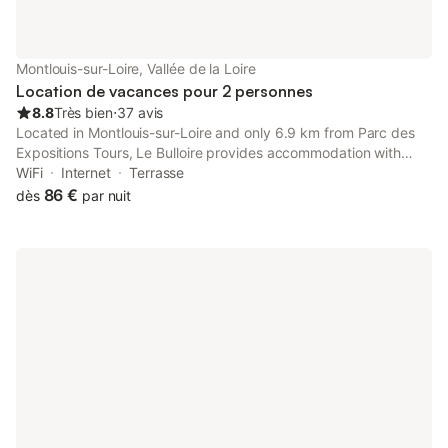
maison, nous vous proposons d’assumer cette tâche pour un
coût supplémentaire de 30 euros.
Montlouis-sur-Loire, Vallée de la Loire
Location de vacances pour 2 personnes
8.8
Très bien
⋅
37 avis
Located in Montlouis-sur-Loire and only 6.9 km from Parc des
Expositions Tours, Le Bulloire provides accommodation with
inner courtyard views, free WiFi and free private parking. This
WiFi
Internet
Terrasse
recently renovated holiday home is located 8.
86 €
dès
par nuit