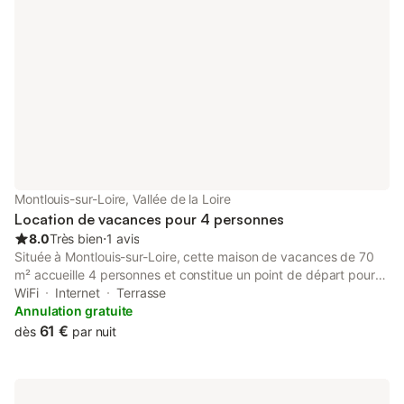
Montlouis-sur-Loire, Vallée de la Loire
Location de vacances pour 4 personnes
8.0
Très bien
⋅
1 avis
Située à Montlouis-sur-Loire, cette maison de vacances de 70
m² accueille 4 personnes et constitue un point de départ pour
visiter les Châteaux de la Loire. Le logement se trouve à 300 m
WiFi
Internet
Terrasse
du centre-ville et à 1 km de la gare ferroviaire. L'intérieur est
Annulation gratuite
aménagé sur un seul niveau, comprenant 2 chambres avec un lit
61 €
dès
par nuit
king-size et un lit simple, ainsi qu'une salle de bain avec
douche. La cuisine est équipée d'un four, d'un micro-ondes,
d'un réfrigérateur, d'un grille-pain, d'une cafetière, d'une
bouilloire et d'ustensiles de cuisine, tandis qu'un lave-linge, un