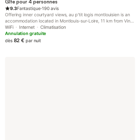
Gîte pour 4 personnes
9.3
Fantastique
⋅
190 avis
Offering inner courtyard views, au p'tit logis montlouisien is an
accommodation located in Montlouis-sur-Loire, 11 km from Vinci
International Congress Center and 11 km from Tours Train
WiFi
Internet
Climatisation
Station.
Annulation gratuite
82 €
dès
par nuit