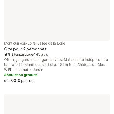
Montlouis-sur-Loire, Vallée de la Loire
Gîte pour 2 personnes
9.3
Fantastique
⋅
145 avis
Offering a garden and garden view, Maisonnette indépendante
is located in Montlouis-sur-Loire, 12 km from Château du Clos
Lucé and 12 km from Amboise Train Station.
WiFi
Internet
Jardin
Annulation gratuite
60 €
dès
par nuit