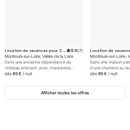
Location de vacances pour 2 personnes
9.0
(
7
)
Montlouis-sur-Loire, Vallée de la Loire
Montlouis-sur-Loire, V
Dans une ancienne dépendance du
Dans une maison pais
château attenant, avec charpentes
d'une chambre au re
apparentes et poutres anciennes dans
dès
85 €
/
nuit
salle de bain et WC pr
dès
95 €
/
nuit
toutes les pièces, nous proposons deux
déjeuner avec confit
gîtes tout confort avec jardin privatif au
inclus. Vous pourrez
sein de notre clos arboré. Draps et
terrasse s'il fait beau
Afficher toutes les offres
serviettes sont disponibles en option.
La demeure est situ
Nous demandons aux voyageurs de
centre-ville et à prox
rendre le logement dans le même état de
commerces. Supermar
propreté qu'à leur arrivée, sinon le
à 1 km environ. Idéal
ménage est disponible en option
maison est au cœur d
moyennant des frais supplémentaires. Le
Connectez-vous et économisez
touristiques, vous pou
Se connecter