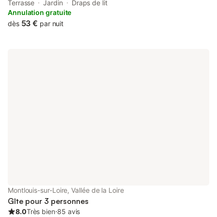
des-Corps Train Station, 12 km from Vinci International
Terrasse
Jardin
Draps de lit
Congress Center, as well as 12 km from Tours Train Station.
Annulation gratuite
53 €
dès
par nuit
Montlouis-sur-Loire, Vallée de la Loire
Gîte pour 3 personnes
8.0
Très bien
⋅
85 avis