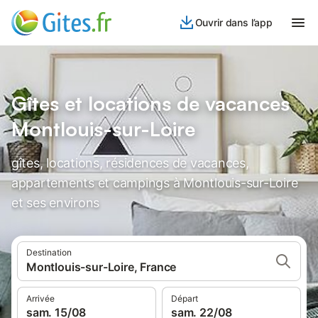
Ouvrir dans l’app
Gîtes et locations de vacances
Montlouis-sur-Loire
gîtes, locations, résidences de vacances,
appartements et campings à Montlouis-sur-Loire
et ses environs
Destination
Montlouis-sur-Loire, France
Arrivée
Départ
sam. 15/08
sam. 22/08