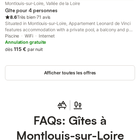
Montlouis-sur-Loire, Vallée de la Loire
Gîte pour 4 personnes
8.6
Très bien
⋅
71 avis
Situated in Montlouis-sur-Loire, Appartement Leonard de Vinci
features accommodation with a private pool, a balcony and pool
views. This property offers access to a terrace, free private
Piscine
WiFi
Internet
parking and free WiFi.
Annulation gratuite
115 €
dès
par nuit
Afficher toutes les offres
FAQs: Gîtes à
Montlouis-sur-Loire