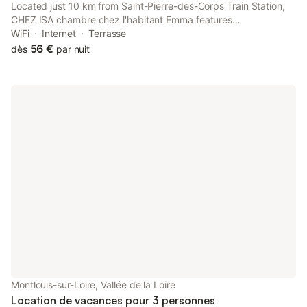
Located just 10 km from Saint-Pierre-des-Corps Train Station,
CHEZ ISA chambre chez l'habitant Emma features
accommodation in Montlouis-sur-Loire with access to a garden,
WiFi
Internet
Terrasse
a terrace, as well as a shared kitchen.
56 €
dès
par nuit
Montlouis-sur-Loire, Vallée de la Loire
Location de vacances pour 3 personnes