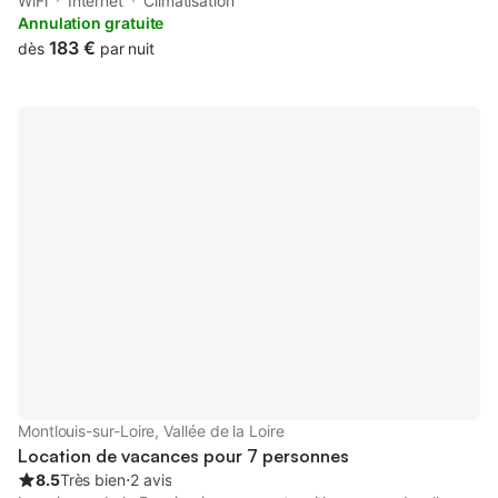
located in Montlouis-sur-Loire, 8.6 km from Château d'Amboise
WiFi
Internet
Climatisation
and 9.3 km from Château du Clos Lucé.
Annulation gratuite
183 €
dès
par nuit
Montlouis-sur-Loire, Vallée de la Loire
Location de vacances pour 7 personnes
8.5
Très bien
⋅
2 avis