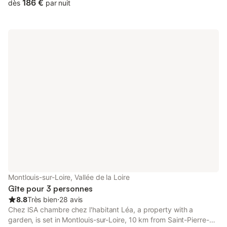
la vallée de la Loire et ses Châteaux, profiter de balades à pied
186 €
dès
par nuit
ou en vélo dans les vignes ou en bord de Loire. Baignade dans
la Loire à moins de 2 Km.
Montlouis-sur-Loire, Vallée de la Loire
Gîte pour 3 personnes
8.8
Très bien
⋅
28 avis
Chez ISA chambre chez l'habitant Léa, a property with a
garden, is set in Montlouis-sur-Loire, 10 km from Saint-Pierre-