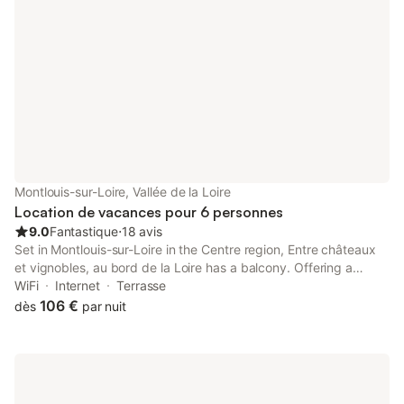
Montlouis-sur-Loire, Vallée de la Loire
Location de vacances pour 6 personnes
9.0
Fantastique
⋅
18 avis
Set in Montlouis-sur-Loire in the Centre region, Entre châteaux
et vignobles, au bord de la Loire has a balcony. Offering a
garden, the property is located within 11 km of Saint-Pierre-
WiFi
Internet
Terrasse
des-Corps Train Station.
106 €
dès
par nuit