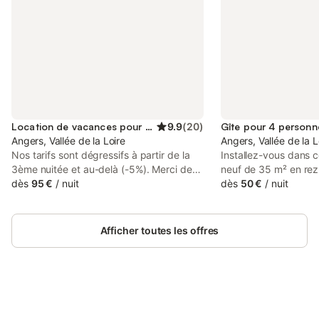
Location de vacances pour 4 personnes
9.9
(
20
)
Gîte pour 4 personn
Angers, Vallée de la Loire
Angers, Vallée de la L
Nos tarifs sont dégressifs à partir de la
Installez-vous dans 
3ème nuitée et au-delà (-5%). Merci de
neuf de 35 m² en re
nous consulter L'ensemble du dernier
dès
95 €
/
nuit
idéalement situé just
dès
50 €
/
nuit
étage est constitué de 3 chambres qui ne
d’Angers, à 5 minute
sont proposées qu'à une seule famille ou
Un emplacement exce
groupe d'amis : deux chambres
recherché, parfait po
Afficher toutes les offres
parentales avec literie en 160 neuve et
de santé, patients,
une chambre simple. Le prix dépend du
voyageurs en court sé
nombre de chambres et de l'âge des
au plus près du CHU t
occupants. Chèques-vacances acceptés,
calme. Boulevard Da
paiement par cb et Wero. Kit bébé gratuit
Vous rejoignez le CHU
(lit parapluie, chaise haute …) Accès au
Connectez-vous et économisez
quelques minutes, tou
Se connecter