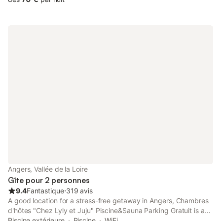
Angers, Vallée de la Loire
Gîte pour 2 personnes
9.4
Fantastique
⋅
319 avis
A good location for a stress-free getaway in Angers, Chambres
d'hôtes "Chez Lyly et Juju" Piscine&Sauna Parking Gratuit is a
guest house surrounded by views of the inner courtyard.
Piscine extérieure
Piscine
WiFi