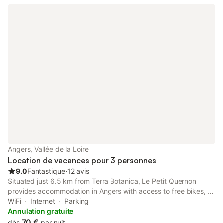
Angers, Vallée de la Loire
Location de vacances pour 3 personnes
9.0
Fantastique
⋅
12 avis
Situated just 6.5 km from Terra Botanica, Le Petit Quernon
provides accommodation in Angers with access to free bikes, a
garden, as well as a shared kitchen. The property has city views
WiFi
Internet
Parking
and is 8.
Annulation gratuite
70 €
dès
par nuit