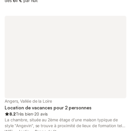
61 €
dès
par nuit
balcon offre un espace pour prendre l'air sans quitter le
logement. Le logement est prêt à votre arrivée : le ménage a été
effectué et le linge de maison (draps et serviettes) est inclus
pour toute la durée de votre séjour. Des consommables sont mis
à votre disposition : dosettes de café et de thé, dosettes lave-
vaisselle et dosettes lave-linge. Le check-in est autonome et un
concierge dédié sera disponible pendant votre séjour pour
répondre à vos questions et vous accompagner en cas de
besoin. Le logement accueille jusqu'à 2 personnes et se
compose comme suit : - Un salon avec canapé, fauteuil, table
basse, lampe et cadres - Un espace nuit avec un lit double
(140x200), une table de chevet avec sa lampe et une armoire
avec cintres - Une cuisine équipée d'un réfrigérateur, d'un four
micro-ondes, d'un grille-pain, d'une machine à café, de
couverts, de verres à vin et d'ustensiles de cuisine - Une salle
de bain avec baignoire, vasque, miroir, rangement et WC
Profitez du balcon pour un temps de détente. Un parking privé
Angers, Vallée de la Loire
accessible comprend une place réservée à votre disposition
Location de vacances pour 2 personnes
8.2
Très bien
⋅
20 avis
La chambre, située au 2ème étage d'une maison typique de
style "Angevin", se trouve à proximité de lieux de formation tels