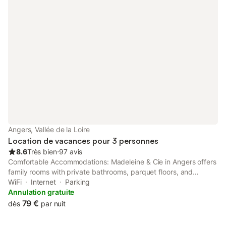
Angers, Vallée de la Loire
Location de vacances pour 3 personnes
8.6
Très bien
⋅
97 avis
Comfortable Accommodations: Madeleine & Cie in Angers offers
family rooms with private bathrooms, parquet floors, and
garden views. Each room includes a TV, electric kettle, and free
WiFi
Internet
Parking
toiletries.
Annulation gratuite
79 €
dès
par nuit