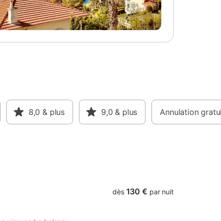
8,0
& plus
9,0
& plus
Annulation gratu
130 €
dès
par nuit