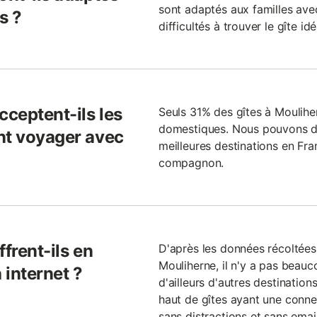
sont adaptés aux familles ave
s ?
difficultés à trouver le gîte i
cceptent-ils les
Seuls 31% des gîtes à Moulihe
domestiques. Nous pouvons do
nt voyager avec
meilleures destinations en Fr
compagnon.
frent-ils en
D'après les données récoltées 
Mouliherne, il n'y a pas beauco
 internet ?
d'ailleurs d'autres destinatio
haut de gîtes ayant une conne
sans distractions et sans emails