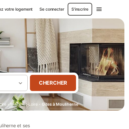
ez votre logement
Se connecter
S'inscrire
CHERCHER
·
·
oire
Maine-et-Loire
Gîtes à Mouliherne
liherne et ses