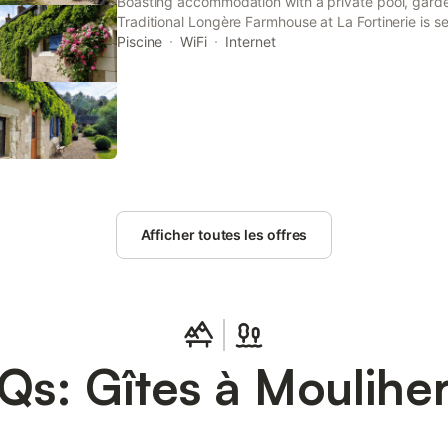
Boasting accommodation with a private pool, gard
Traditional Longère Farmhouse at La Fortinerie is se
property offers access to a terrace, free private pa
Piscine
WiFi
Internet
Afficher toutes les offres
Qs: Gîtes à Moulihe