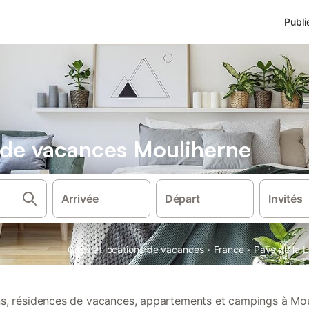
Publi
s de vacances Mouliherne
Arrivée
Départ
Invités
·
·
Gîtes et locations de vacances
France
Pays de la L
ons, résidences de vacances, appartements et campings à Mou