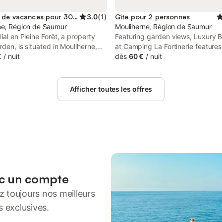
Location de vacances pour 30 personnes
3.0
(
1
)
Gîte pour 2 personnes
ne, Région de Saumur
Mouliherne, Région de Saumur
lial en Pleine Forêt, a property
Featuring garden views, Luxury B
rden, is situated in Mouliherne,
at Camping La Fortinerie features
om Chateau de Montsoreau, 38
€
/
nuit
accommodation with a garden an
dès
60 €
/
nuit
Château de Langeais, as well as
patio, around 24 km from Saumur
om Château des Réaux.
Station. This property offers acce
terrace, free private parking and 
Afficher toutes les offres
ec un compte
 toujours nos meilleurs
s exclusives.