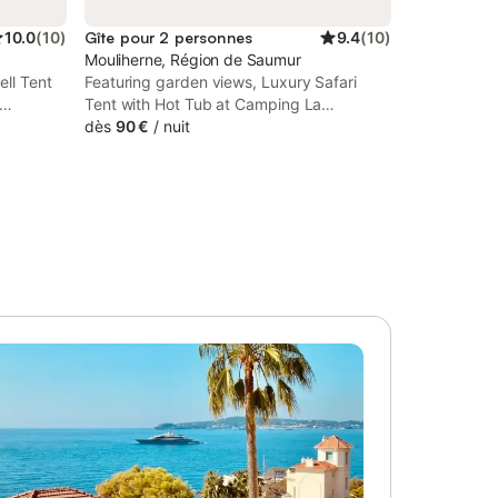
10.0
(
10
)
Gîte pour 2 personnes
9.4
(
10
)
Mouliherne, Région de Saumur
ell Tent
Featuring garden views, Luxury Safari
Tent with Hot Tub at Camping La
d a
Fortinerie provides accommodation with a
dès
90 €
/
nuit
 Train
garden and a patio, around 24 km from
ss to a
Saumur Train Station. This property offers
free WiFi.
access to a terrace, free private parking
and free WiFi.