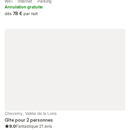
garden, free private parking, a terrace and a bar. With free WiFi,
WiFi
Internet
Parking
this 2-star hotel offers a concierge service.
Annulation gratuite
78 €
dès
par nuit
Cheverny, Vallée de la Loire
Gîte pour 2 personnes
9.0
Fantastique
⋅
21 avis