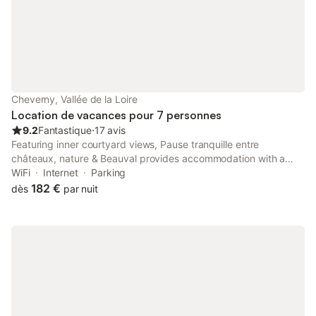
équipée, plaque de cuisson , micro-ondes, four et réfrigérateur
avec compartiment congélation, lave vaisselle . Cafetières et
grille-pain. =>wc => Une chambre (lit 160/200) Étage =>1
chambre mezzanine (lit 160/200) et (2 lits 90/200) Extérieur =>
Une terrasse avec mobiliers pour vos apéros PROPOSITIONS
EXTRAS : ~ Nous vous proposons les services d'un GUIDE
TOURISTIQUE à vélo expérimenté pour vous faire découvrir les
Cheverny, Vallée de la Loire
merveilles de notre région. Notre guide est un professionnel
Location de vacances pour 7 personnes
passionné et compétent qui vous acc
9.2
Fantastique
⋅
17 avis
Featuring inner courtyard views, Pause tranquille entre
châteaux, nature & Beauval provides accommodation with a
bar, barbecue facilities and a shared lounge, around 2.6 km
WiFi
Internet
Parking
from Château de Cheverny.
182 €
dès
par nuit