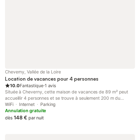
construit au milieu des vignes, a trouvé une nouvelle vie, et
accueille désormais les touristes de passage dans le meilleur
confort. Composé d’un vaste espace de vie, salon salle à
manger et cuisine ouverte, et de deux chambres avec chacune
leur salle de bain. Le bâtiment totalement reconstruit, plain-pied
de 90 m², charpente et matériaux d’origine, bénéficie d’un
confort moderne. Isolation soignée, climatisation réversible,
poêle à feu de bois, internet gratuit, écran plat, ordinateur. Deux
chambres confortables, lits 160x200, dressings, salles de bains
avec douches Italiennes. Doté d’un jardin privatif, clos de murs
et arboré, ainsi que d’un parking privatif pour deux voitures.
Confort, calme et discrétion, sont au menu du gîte de Château
Cheverny, Vallée de la Loire
Gaillard. Pour des
Location de vacances pour 4 personnes
10.0
Fantastique
⋅
1 avis
Située à Cheverny, cette maison de vacances de 89 m² peut
accueillir 4 personnes et se trouve à seulement 200 m du
centre-ville et du site historique local. La propriété est répartie
WiFi
Internet
Parking
sur 2 étages et constitue un pied-à-terre pratique pour explorer
Annulation gratuite
la région du Val de Loire. L'intérieur comprend 2 chambres, l'une
148 €
dès
par nuit
équipée d'un lit king-size et l'autre de lits simples, ainsi qu'une
salle de bains avec douche. L'espace de vie dispose d'une
télévision, tandis que la cuisine est entièrement équipée avec un