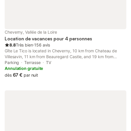
Cheverny, Vallée de la Loire
Location de vacances pour 4 personnes
8.8
Très bien
⋅
156 avis
Gîte Le Tico is located in Cheverny, 10 km from Chateau de
Villesavin, 11 km from Beauregard Castle, and 19 km from
Cathedral of St. Louis of Blois. This property offers access to a
Parking
Terrasse
TV
terrace and free private parking.
Annulation gratuite
67 €
dès
par nuit