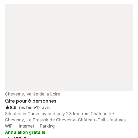
Cheverny, Vallée de la Loire
Gîte pour 6 personnes
8.5
Très bien
⋅
12 avis
Situated in Cheverny and only 1.3 km from Château de
Cheverny, Le Pressoir de Cheverny~Château~Golf~ features
accommodation with garden views, free WiFi and free private
WiFi
Internet
Parking
parking. 8.
Annulation gratuite