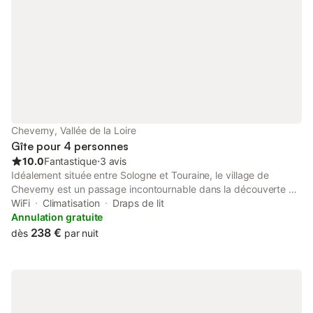
Cheverny, Vallée de la Loire
Gîte pour 4 personnes
10.0
Fantastique
⋅
3 avis
Idéalement située entre Sologne et Touraine, le village de
Cheverny est un passage incontournable dans la découverte du
val de Loire. Pour y faire étape dans les meilleures conditions, le
WiFi
Climatisation
Draps de lit
gîte de CHATEAU GAILLARD, vous réserve calme et confort, afin
Annulation gratuite
de profiter au mieux de vos découvertes locales. Terre d’histoire
238 €
dès
par nuit
et de patrimoine, la région regorge de merveilles d’architecture
et de lieux attractifs. À 1,5 km du château de Cheverny, 15
minutes de Chambord et de Blois, et moins de 30 minutes des
principaux édifices historiques et touristiques (zoo de Beauval)
de la région centre. Un ancien pressoir à l’architecture locale,