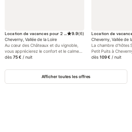
Location de vacances pour 2 personnes
9.9
(
6
)
Cheverny, Vallée de la Loire
Cheverny, Vallée de l
Au cœur des Châteaux et du vignoble,
La chambre d'hôtes S
vous apprécierez le confort et le calme
Petit Puits à Chever
de cette chambre totalement
dès
75 €
/
nuit
espace de 15 m² pouv
dès
109 €
/
nuit
indépendante donnant sur une petite
jusqu'à 4 personnes.
cour fleurie avec terrasse À proximité du
deux chambres commu
Château de Cheverny et proche de
et d'une salle de bain
Afficher toutes les offres
Chambord, Blois, Ambroise et le Clos
première chambre co
Lucé sans oublier Chenonceau et bien
simples de 90 x 200
d’autres encore, la maison est idéalement
bibliothèque pour en
située. Vous pourrez également profiter
chambre dispose d'un
de la forêt et du golf de Cheverny (très
200 cm. Le Wi-Fi, les 
bel endroit autour d’un grand étang). Le
Connectez-vous et économisez
de toilette et le petit
Se connecter
petit déjeuner est servi dans la chambre
jusqu'à 10% sur nos logements.
Bienvenue aux chambr
ou sur la terrasse lorsque le temps le
Puits ! Nous vous acc
permet.
maison d'hôtes situé