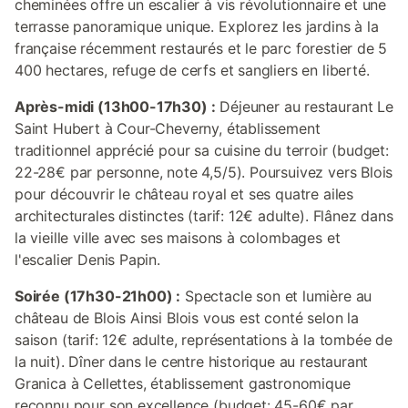
cheminées offre un escalier à vis révolutionnaire et une
terrasse panoramique unique. Explorez les jardins à la
française récemment restaurés et le parc forestier de 5
400 hectares, refuge de cerfs et sangliers en liberté.
Après-midi (13h00-17h30) :
Déjeuner au restaurant Le
Saint Hubert à Cour-Cheverny, établissement
traditionnel apprécié pour sa cuisine du terroir (budget:
22-28€ par personne, note 4,5/5). Poursuivez vers Blois
pour découvrir le château royal et ses quatre ailes
architecturales distinctes (tarif: 12€ adulte). Flânez dans
la vieille ville avec ses maisons à colombages et
l'escalier Denis Papin.
Soirée (17h30-21h00) :
Spectacle son et lumière au
château de Blois Ainsi Blois vous est conté selon la
saison (tarif: 12€ adulte, représentations à la tombée de
la nuit). Dîner dans le centre historique au restaurant
Granica à Cellettes, établissement gastronomique
reconnu pour son excellence (budget: 45-60€ par