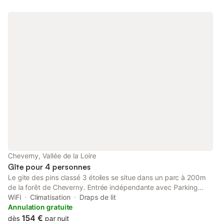
Cheverny, Vallée de la Loire
Gîte pour 4 personnes
Le gite des pins classé 3 étoiles se situe dans un parc à 200m
de la forêt de Cheverny. Entrée indépendante avec Parking
privé. Maison indépendante avec climatisation et wifi.
WiFi
Climatisation
Draps de lit
Décoration contemporaine. Le gite est idéalement situé à 2 km
Annulation gratuite
du château de Cheverny et proche du zoo de Beauval et des
154 €
dès
par nuit