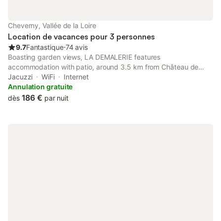
région.
Cheverny, Vallée de la Loire
Location de vacances pour 3 personnes
9.7
Fantastique
⋅
74 avis
Boasting garden views, LA DEMALERIE features
accommodation with patio, around 3.5 km from Château de
Cheverny. There is a private entrance at the bed and breakfast
Jacuzzi
WiFi
Internet
for the convenience of those who stay.
Annulation gratuite
186 €
dès
par nuit