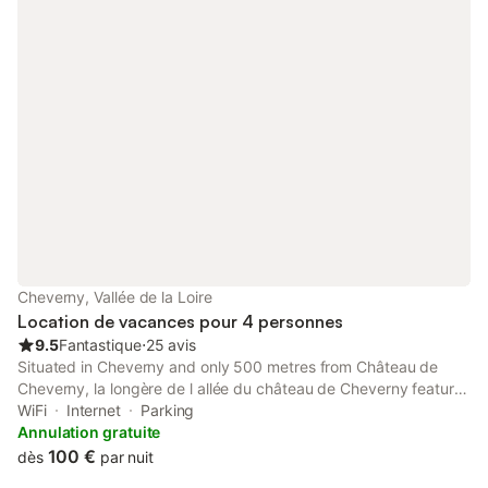
four, un micro-ondes, un lave-vaisselle, un réfrigérateur, une
cafetière, une bouilloire électrique, un grille-pain et des
ustensiles de cuisine. Un lave-linge, un fer à repasser et un
sèche-cheveux sont fournis, et le chauffage est installé dans
toute la maison. Des lits bébé sont disponibles pour les familles
voyageant avec de jeunes enfants. À l'extérieur, vous profiterez
d'une terrasse privée et d'un jardin avec vue, aménagé avec du
mobilier d'extérieur et un barbecue. Un parking est disponible
sur place et l'ensemble de la propriété est non-fumeur. Située à
200 m des points d'intérêt locaux, la maison permet un accès
facile aux environs. Le Wi-Fi est accessible dans tout le
logement et l'entrée est privée.
Cheverny, Vallée de la Loire
Location de vacances pour 4 personnes
9.5
Fantastique
⋅
25 avis
Situated in Cheverny and only 500 metres from Château de
Cheverny, la longère de l allée du château de Cheverny features
accommodation with inner courtyard views, free WiFi and free
WiFi
Internet
Parking
private parking. The property features quiet street views and is
Annulation gratuite
8.
100 €
dès
par nuit