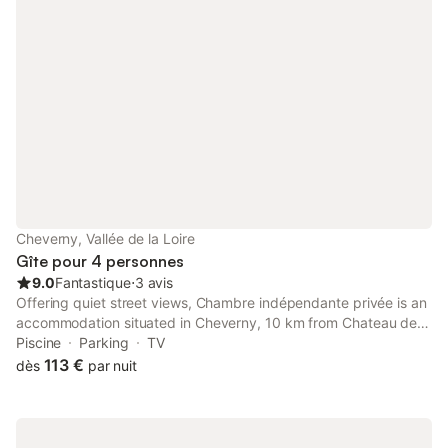
Cheverny, Vallée de la Loire
Gîte pour 4 personnes
9.0
Fantastique
⋅
3 avis
Offering quiet street views, Chambre indépendante privée is an
accommodation situated in Cheverny, 10 km from Chateau de
Villesavin and 10 km from Beauregard Castle. This guest house
Piscine
Parking
TV
has a saltwater pool, a garden and free private parking.
113 €
dès
par nuit