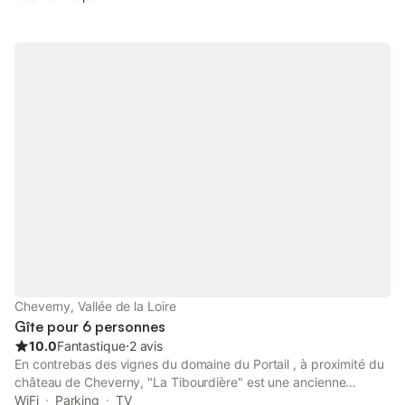
autres Châteaux : Chambord, Blois, Chenonceau, Amboise...
Golf et Centre équestre à 2 km Piscine privée à 2 km Possibilité
de balades en calèche suivant la saison Randonnées pédestres,
randonnées à vélo Le gîte se compose d'une pièce de vie avec
1 lit BZ (lit de 140), TV, cuisine ouverte équipée (réfrigérateur/
congélateur, plaques induction, four, lave-vaisselle, micro-
ondes,...), d'une véranda avec petit salon, d'1 salle d'eau avec
douche à l'italienne, lavabo, WC et lave linge. A l'étage: 1
grande chambre avec 2 lits de 90 modulables et bureau, une
petite chambre/coin repos avec 1 lit gigogne ( 2 lits de 90) et
d'une salle d'eau avec douche, lavabo et WC. Jardin privé avec
mobilier de jardin. Gare de Blois à 20 km Aéroport de Tours à 74
km
Cheverny, Vallée de la Loire
Gîte pour 6 personnes
10.0
Fantastique
⋅
2 avis
En contrebas des vignes du domaine du Portail , à proximité du
château de Cheverny, "La Tibourdière" est une ancienne
longère vigneronne dont la partie la plus ancienne date
WiFi
Parking
TV