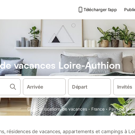
Télécharger l’app
Publi
s de vacances Loire-Authion
Arrivée
Départ
Invités
·
·
Gîtes et locations de vacances
France
Pays de la Lo
ions, résidences de vacances, appartements et campings à Loi