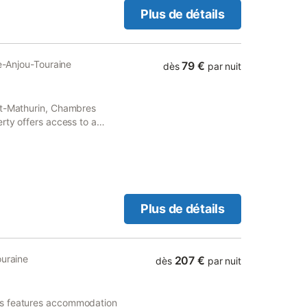
Plus de détails
re-Anjou-Touraine
79 €
dès
par nuit
nt-Mathurin, Chambres
rty offers access to a
smoking and is situated 25
Plus de détails
ouraine
207 €
dès
par nuit
es features accommodation