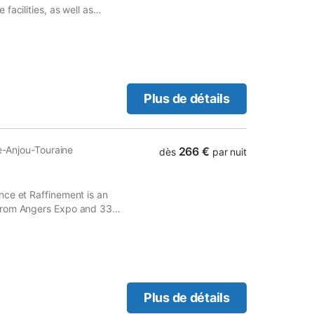
acilities, as well as
Plus de détails
re-Anjou-Touraine
266 €
dès
par nuit
nce et Raffinement is an
 from Angers Expo and 33
 to a terrace, free private
Plus de détails