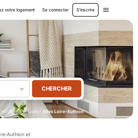
ez votre logement
Se connecter
S'inscrire
CHERCHER
·
·
ire
Maine-et-Loire
Gîtes Loire-Authion
re-Authion et