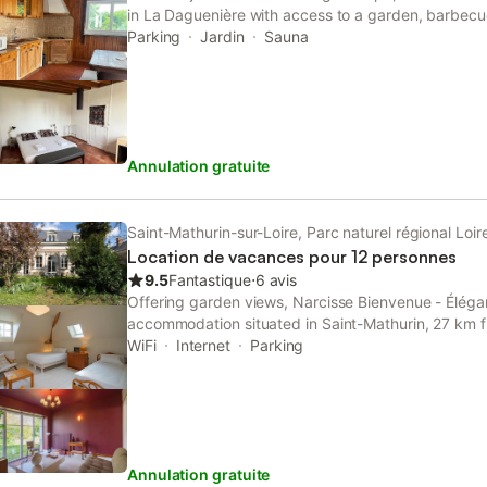
in La Daguenière with access to a garden, barbecue f
bicycle parking.
Parking
Jardin
Sauna
Annulation gratuite
Saint-Mathurin-sur-Loire, Parc naturel régional Loi
Location de vacances pour 12 personnes
9.5
Fantastique
⋅
6 avis
Offering garden views, Narcisse Bienvenue - Éléga
accommodation situated in Saint-Mathurin, 27 km
km from Terra Botanica. This property offers access
WiFi
Internet
Parking
parking and free WiFi.
Annulation gratuite