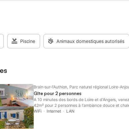
Piscine
Animaux domestiques autorisés
es
Brain-sur-l'Authion, Parc naturel régional Loire-Anj
Gîte pour 2 personnes
A 10 minutes des bords de Loire et d'Angers, venez
42m² pour 2 personnes à l'ambiance douce et chale
offre de belles découvertes culturelles et patrimon
WiFi
Internet
LAN
d'Angers, le musée Jean Lurçat, la cathédrale, le m
parc Terra Botanica... Le long des bords de Loire, l
proposent des concerts en saison pour des soirée