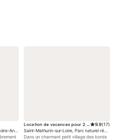
Location de vacances pour 2 personnes
9.9
(
17
)
Loire-Anjou-Touraine
Saint-Mathurin-sur-Loire, Parc naturel régional Loire-Anjo
ièrement
Dans un charmant petit village des bords