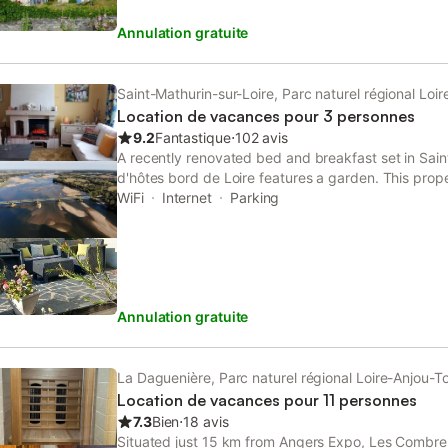
Annulation gratuite
Saint-Mathurin-sur-Loire, Parc naturel régional Loi
Location de vacances pour 3 personnes
9.2
Fantastique
⋅
102 avis
A recently renovated bed and breakfast set in Sai
d'hôtes bord de Loire features a garden. This prope
terrace, darts, and free WiFi. The property is non-
WiFi
Internet
Parking
km from Angers Expo.
Annulation gratuite
La Daguenière, Parc naturel régional Loire-Anjou-T
Location de vacances pour 11 personnes
7.3
Bien
⋅
18 avis
Situated just 15 km from Angers Expo, Les Combr