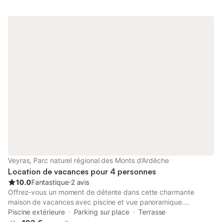
découverte, idéales pour profiter du plein air. La piscine
extérieure privée vous offre un espace rafraîchissant, tandis
qu'une piscine pour enfants partagée est également à votre
disposition. Un barbecue privé est disponible pour des repas
conviviaux en plein air. Un parking partagé sur place (1 place)
est à votre disposition.
Veyras, Parc naturel régional des Monts d'Ardèche
Location de vacances pour 4 personnes
10.0
Fantastique
⋅
2 avis
Offrez-vous un moment de détente dans cette charmante
maison de vacances avec piscine et vue panoramique.
Surplombant la ville de Privas et jouxtant le parc naturel des
Piscine extérieure
Parking sur place
Terrasse
Monts d'Ardèche, vous profiterez du charme traditionnel et