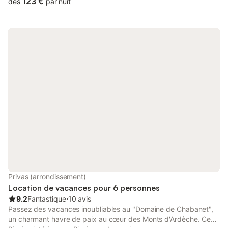
123 €
dès
par nuit
d'une ambiance idyllique dans cette maison de vacances
aménagée avec soin. Préparez vos repas préférés dans la
cuisine spacieuse et installez-vous confortablement dans le
salon pour une soirée de jeux conviviale. Sur votre terrasse
couverte, vous pourrez prendre votre petit déjeuner tout en
profitant de la vue panoramique sur le vaste paysage.
Rafraîchissez-vous dans la piscine clôturée et protégée des
regards des enfants et organisez des soirées barbecue en plein
air. Explorez les gorges de l'Ardèche, découvrez la vallée
sauvage de l'Eyrieux et admirez les fascinantes peintures
rupestres de Chauvet-Pont-d'Arc. Faites une randonnée dans
l'impressionnant paysage volcanique près d'Ajoux, pagayez sur
l'Ardèche en canoë et baignez-vous sous le majestueux Pont
dArc. Visitez la belle ville d'Aubenas et son château du 12e
siècle ou promenez-vous dans les vignobles de l'idyllique vallée
du Rhône.
Privas (arrondissement)
Location de vacances pour 6 personnes
9.2
Fantastique
⋅
10 avis
Passez des vacances inoubliables au "Domaine de Chabanet",
un charmant havre de paix au cœur des Monts d'Ardèche. Ce