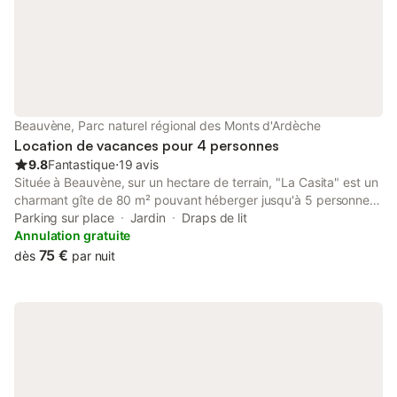
Beauvène, Parc naturel régional des Monts d'Ardèche
Location de vacances pour 4 personnes
9.8
Fantastique
⋅
19 avis
Située à Beauvène, sur un hectare de terrain, "La Casita" est un
charmant gîte de 80 m² pouvant héberger jusqu'à 5 personnes.
Attenante au bâtiment principal occupé par les propriétaires,
Parking sur place
Jardin
Draps de lit
cette maison a été rénovée en grande partie avec des
Annulation gratuite
matériaux éco-responsables. Veuillez noter que ce logement et
75 €
dès
par nuit
son environnement extérieur peuvent ne pas être adaptés aux
jeunes enfants, aux personnes âgées et/ou à mobilité réduite,
par exemple les escaliers d'accès sont très raides. Au rez-de-
chaussée, vous trouverez une cuisine entièrement équipée
(cuisinière, four, réfrigérateur, lave-vaisselle) ainsi qu’un coin
salon avec canapé-lit (140 cm). Une salle de bain avec douche
et toilettes se trouve également à ce niveau. À l’étage, les
combles de 40 m² abritent l’espace nuit avec un lit king-size