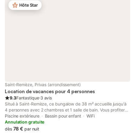
Hôte Star
vin, vous pourrez bien entendu déguster les nobles crus qui y
sont produits.
Saint-Remèze, Privas (arrondissement)
Location de vacances pour 4 personnes
9.3
Fantastique
⋅
3 avis
Situé à Saint-Remèze, ce bungalow de 38 m² accueille jusqu'à
4 personnes avec 2 chambres et 1 salle de bain. Vous profiterez
d'une cuisine entièrement équipée, du Wi-Fi haut débit adapté
Piscine extérieure
Bassin pour enfant
WiFi
aux appels vidéo, d'une télévision, de la climatisation et d'un
Annulation gratuite
lave-linge pour votre confort. À l'extérieur, détendez-vous dans
78 €
dès
par nuit
votre jardin privé, sur la terrasse couverte ou la terrasse