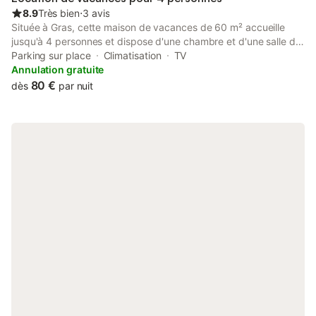
proximité : - artisan boulanger et boucher, bar/restaurant, supér
8.9
Très bien
⋅
3 avis
Située à Gras, cette maison de vacances de 60 m² accueille
jusqu'à 4 personnes et dispose d'une chambre et d'une salle de
bain. Vous profiterez d'une cuisine privée bien équipée pour
Parking sur place
Climatisation
TV
préparer vos repas, ainsi que de la climatisation et d'une
Annulation gratuite
télévision pour votre confort et votre divertissement. La
80 €
dès
par nuit
propriété met à votre disposition un parking commun sur place
pour plus de commodité pendant votre séjour. Vos animaux de
compagnie sont les bienvenus lors de cette escapade. Veuillez
noter que les événements ne sont pas autorisés sur la propriété,
garantissant ainsi un environnement paisible pour tous les hôtes.