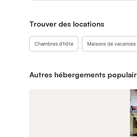
location 
saison po
cueillet
Le villa
Trouver des locations
boulanger
presse, 1
magasin d
Chambres d’hôte
Maisons de vacances
Nous pro
hors sol 
accès li
SEJOURS
la table 
Autres hébergements populair
flechette