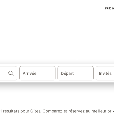
Publi
s de vacances à Peaugres
Arrivée
Départ
Invités
·
·
·
·
s de vacances
France
Sud de la France
Auvergne-Rhône-Alpes
11 résultats pour Gîtes. Comparez et réservez au meilleur prix