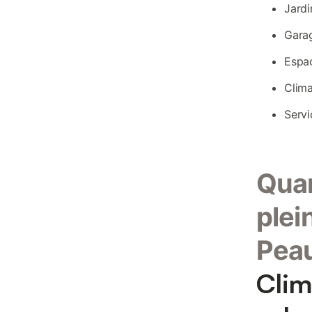
Jardi
Garag
Espac
Clima
Servi
Quan
plei
Pea
Clim