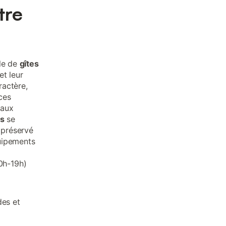
tre
lle de
gîtes
et leur
ractère,
ces
'aux
es
se
 préservé
quipements
0h-19h)
des et