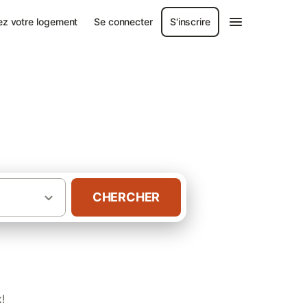
ez votre logement
Se connecter
S'inscrire
CHERCHER
·
·
Rhône-Alpes
Ardèche
Gîtes à Peaugres
!