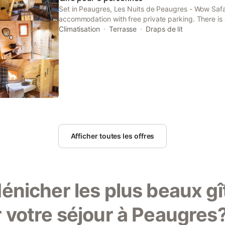
Set in Peaugres, Les Nuits de Peaugres - Wow Safa
accommodation with free private parking. There is
shower and free toiletries in each unit, along with a 
Climatisation
Terrasse
Draps de lit
Afficher toutes les offres
énicher les plus beaux gî
 votre séjour à Peaugres