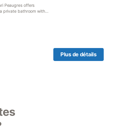
ri Peaugres offers
 a private bathroom with
hairdryer.
Plus de détails
tes
?