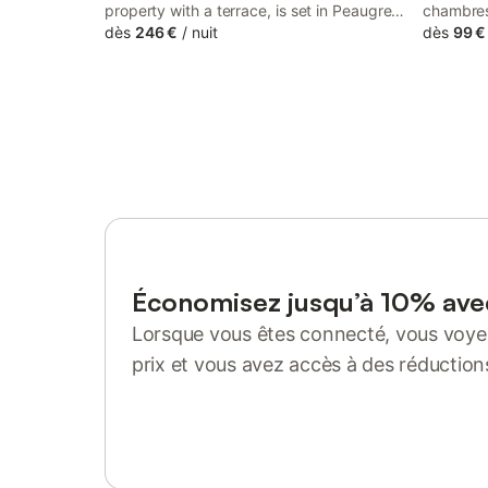
property with a terrace, is set in Peaugres,
chambres
35 km from Vienne Train Station, 36 km
dès
246 €
/
nuit
17m2 (2/
dès
99 €
from Vienne Roman Theater, as well as 36
l etage 
km from Gallo-Roman Museum.
etage est
rampe , u
manger /
équipée l
onde....A
SERVIETT
location 
euros pa
m2 clot 
exterieur
mettre d
Économisez jusqu’à 10% av
quads,etc
Lorsque vous êtes connecté, vous voyez
proximite
du Pilat,
prix et vous avez accès à des réduction
vtt,balis
Se connecter ou s'inscrire
clair, Pl
baignade
fer touri
Complexe 