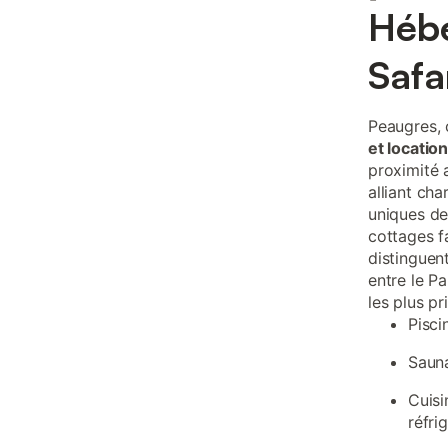
Hébe
Safa
Peaugres, 
et locati
proximité 
alliant ch
uniques de
cottages f
distinguen
entre le P
les plus p
Pisci
Sauna
Cuisi
réfri