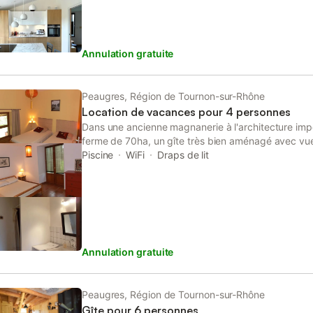
Annulation gratuite
Peaugres, Région de Tournon-sur-Rhône
Location de vacances pour 4 personnes
Dans une ancienne magnanerie à l'architecture impo
ferme de 70ha, un gîte très bien aménagé avec vue s
de la ferme. En face du safari parc de Peaugres et à
Piscine
WiFi
Draps de lit
Gourdan. L' accès du gîte se fait par un chemin de
immense autour du gîte. Non loin du parc naturel ré
prestigieuses de la vallée du Rhône, point de dépa
escapades, VTT ou voiture. A disposition une gra
avec table de pingpong, babyfoot, plancha et barb
les 70ha de la ferme sont en bio. Il y a une exploit
Annulation gratuite
la ferme et une vente de pains et légumes bio le ma
Peaugres, Région de Tournon-sur-Rhône
Gîte pour 6 personnes