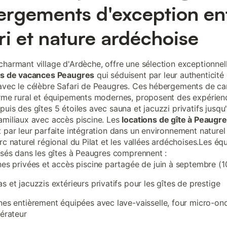
rgements d'exception en
ri et nature ardéchoise
charmant village d'Ardèche, offre une sélection exceptionne
ons de vacances Peaugres
qui séduisent par leur authenticité 
avec le célèbre Safari de Peaugres. Ces hébergements de ca
arme rural et équipements modernes, proposent des expérien
puis des gîtes 5 étoiles avec sauna et jacuzzi privatifs jusqu
amiliaux avec accès piscine. Les
locations de gîte à Peaugr
t par leur parfaite intégration dans un environnement naturel
arc naturel régional du Pilat et les vallées ardéchoises.Les é
risés dans les gîtes à Peaugres comprennent :
nes privées et accès piscine partagée de juin à septembre (1
s et jacuzzis extérieurs privatifs pour les gîtes de prestige
nes entièrement équipées avec lave-vaisselle, four micro-on
gérateur