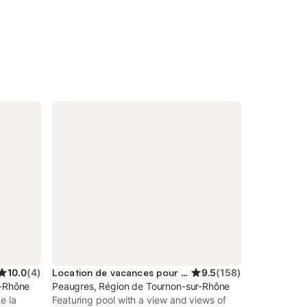
10.0
(
4
)
Location de vacances pour 2 personnes
9.5
(
158
)
r-Rhône
Peaugres, Région de Tournon-sur-Rhône
e la
Featuring pool with a view and views of