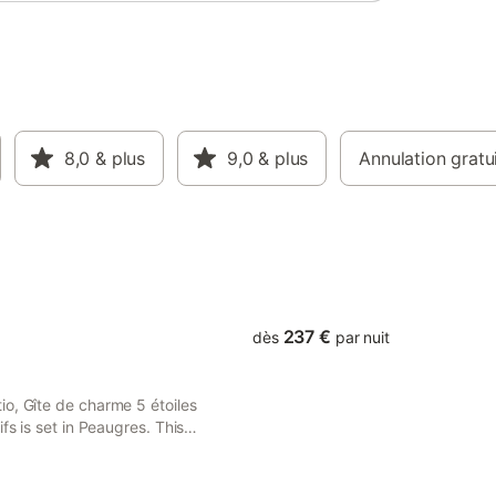
8,0
& plus
9,0
& plus
Annulation gratu
237 €
dès
par nuit
o, Gîte de charme 5 étoiles
fs is set in Peaugres. This
and hot tub.