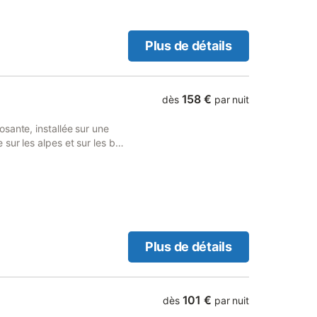
Plus de détails
158 €
dès
par nuit
sante, installée sur une
ur les alpes et sur les bois
 5min du très joli golf de
 terre de 700m. Espace vert
gional du Pilat et des caves
rt idéal pour de nombreuses
nge aménagée à partager
ecue ... Tourisme durable,
ation agricole de légumes sur
Plus de détails
rdi soir et mercredi matin.
101 €
dès
par nuit