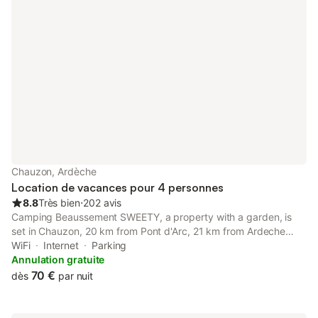
Chauzon, Ardèche
Location de vacances pour 4 personnes
8.8
Très bien
⋅
202 avis
Camping Beaussement SWEETY, a property with a garden, is
set in Chauzon, 20 km from Pont d'Arc, 21 km from Ardeche
Gorges, as well as 19 km from Chauvet Cave.
WiFi
Internet
Parking
Annulation gratuite
70 €
dès
par nuit