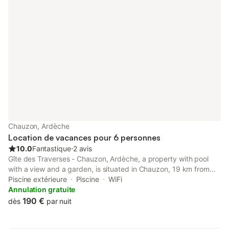
Chauzon, Ardèche
Location de vacances pour 6 personnes
10.0
Fantastique
⋅
2 avis
Gîte des Traverses - Chauzon, Ardèche, a property with pool
with a view and a garden, is situated in Chauzon, 19 km from
Pont d'Arc, 20 km from Ardeche Gorges, as well as 19 km from
Piscine extérieure
Piscine
WiFi
Chauvet Cave.
Annulation gratuite
190 €
dès
par nuit