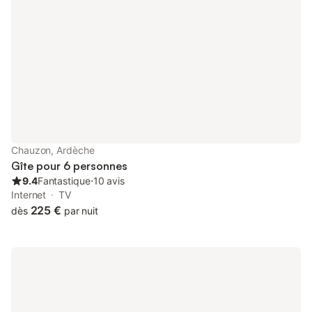
départ idéal pour découvrir les célèbres Gorges de l'Ardèche, le
Pont d'Arc, la Grotte Chauvet 2, les villages de caractère, les
marchés provençaux et les nombreux sentiers de randonnée ou
de VTT. Sur place, profitez d'une piscine avec pataugeoire,
d'un restaurant-snack, d'un bar avec terrasse, d'aires de jeux
pour les enfants, d'un terrain de pétanque, de tables de ping-
pong et de nombreuses animations en saison. Chaque semaine,
des soirées conviviales, des repas à thème, des concerts et des
activités sont proposés pour petits et grands. Le Camping Le
Coin Charmant vous accueille en mobil-home, mobil-home PMR,
Tithome, cabane en bois ou sur de grands emplacements
Chauzon, Ardèche
spacieux, pour un séjour au plus près de la nature, où chacun
Gîte pour 6 personnes
peut vivre ses vacances à son rythme. Que vous soyez amateur
9.4
Fantastique
⋅
10 avis
de canoë, de baignade
Internet
TV
225 €
dès
par nuit