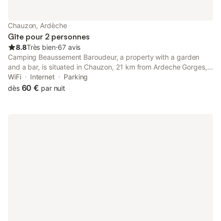
Chauzon, Ardèche
Gîte pour 2 personnes
8.8
Très bien
⋅
67 avis
Camping Beaussement Baroudeur, a property with a garden
and a bar, is situated in Chauzon, 21 km from Ardeche Gorges,
19 km from Chauvet Cave, as well as 25 km from Paiolive Wood.
WiFi
Internet
Parking
60 €
dès
par nuit