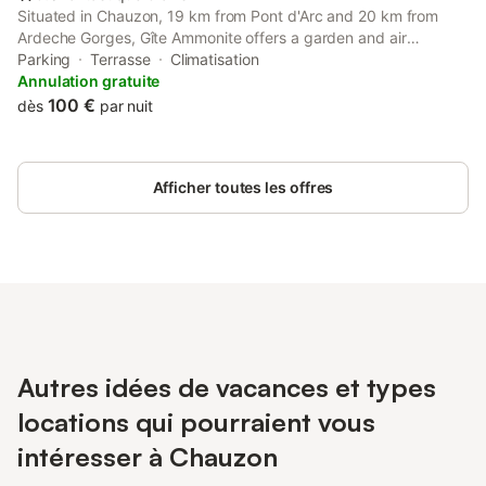
Situated in Chauzon, 19 km from Pont d'Arc and 20 km from
Ardeche Gorges, Gîte Ammonite offers a garden and air
conditioning. Private parking is available on site at this recently
Parking
Terrasse
Climatisation
renovated property.
Annulation gratuite
100 €
dès
par nuit
Afficher toutes les offres
Autres idées de vacances et types
locations qui pourraient vous
intéresser à Chauzon