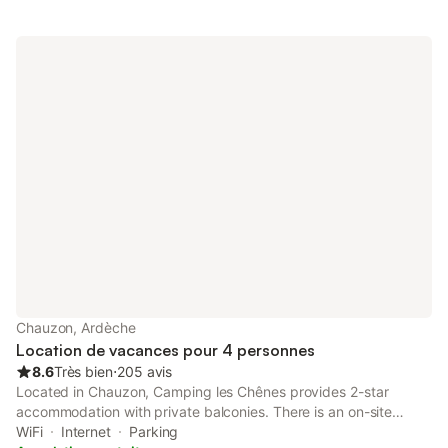
Chauzon, Ardèche
Location de vacances pour 4 personnes
8.6
Très bien
⋅
205 avis
Located in Chauzon, Camping les Chênes provides 2-star
accommodation with private balconies. There is an on-site
restaurant, plus free private parking and free WiFi are available.
WiFi
Internet
Parking