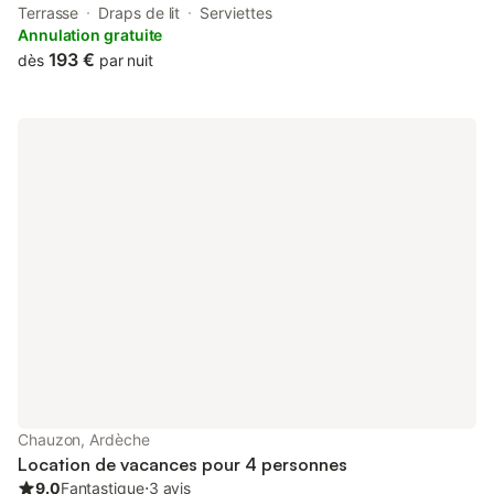
from Ardeche Gorges, 18 km from Chauvet Cave and 24 km
Terrasse
Draps de lit
Serviettes
from Paiolive Wood.
Annulation gratuite
193 €
dès
par nuit
Chauzon, Ardèche
Location de vacances pour 4 personnes
9.0
Fantastique
⋅
3 avis