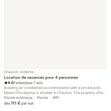
Chauzon, Ardèche
Location de vacances pour 4 personnes
9.0
Fantastique
⋅
7 avis
Boasting air-conditioned accommodation with a private pool,
Maison l’Eucalyptus is situated in Chauzon. This property offers
access to a terrace, table tennis, free private parking and free
Piscine extérieure
Piscine
WiFi
WiFi.
111 €
dès
par nuit