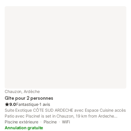
Chauzon, Ardèche
Gîte pour 2 personnes
9.0
Fantastique
⋅
1 avis
Suite Exotique CÔTE SUD ARDECHE avec Espace Cuisine accès
Patio avec Piscine! is set in Chauzon, 19 km from Ardeche
Gorges, 18 km from Chauvet Cave, as well as 23 km from
Piscine extérieure
Piscine
WiFi
Paiolive Wood.
Annulation gratuite