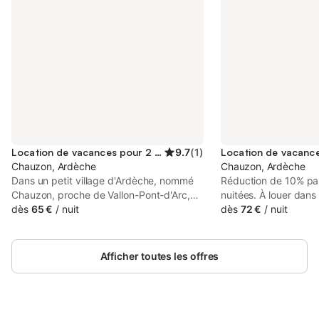
Location de vacances pour 2 personnes
9.7
(
1
)
Chauzon, Ardèche
Chauzon, Ardèche
Dans un petit village d'Ardèche, nommé
Réduction de 10% par
Chauzon, proche de Vallon-Pont-d'Arc,
nuitées. À louer dans
nous vous accueillons dans nos 4
dès
65 €
/
nuit
l'Ardèche du sud, à 
dès
72 €
/
nuit
chambres d'hôtes équipées chacune d'un
étage d'une villa conf
WC, douche et lavabo. Ainsi que d'un
chambres (4 personn
petit frigo-bar et la télévision. Le village
salle de bains et de to
Afficher toutes les offres
est entouré de la rivière Ardèche pour le
Climatisation, mini fr
canoë, ainsi que d'innombrables balades
expresso dans la ch
à pied pour découvrir de jolis villages
donnant sur grand ja
médiévaux tels que Balazuc, Labeaume,
la piscine de la propri