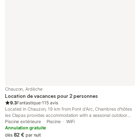
Chauzon, Ardèche
Location de vacances pour 2 personnes
9.3
Fantastique
⋅
115 avis
Located in Chauzon, 19 km from Pont d'Arc, Chambres d'hôtes
les Clapas provides accommodation with a seasonal outdoor
swimming pool, free private parking, a garden and a shared
Piscine extérieure
Piscine
WiFi
lounge. The air-conditioned accommodation is 20 km from
Annulation gratuite
Ardeche Gorges.
82 €
dès
par nuit