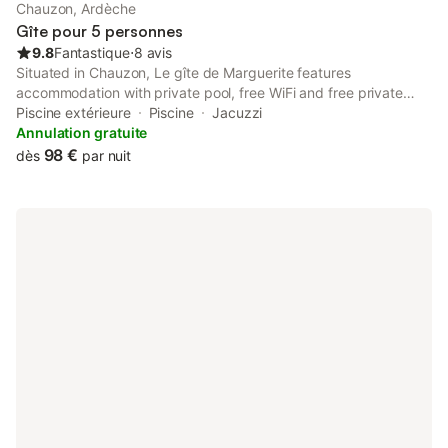
Chauzon, Ardèche
Gîte pour 5 personnes
9.8
Fantastique
⋅
8 avis
Situated in Chauzon, Le gîte de Marguerite features
accommodation with private pool, free WiFi and free private
parking for guests who drive. The property features pool and
Piscine extérieure
Piscine
Jacuzzi
garden views, and is 19 km from Pont d'Arc.
Annulation gratuite
98 €
dès
par nuit