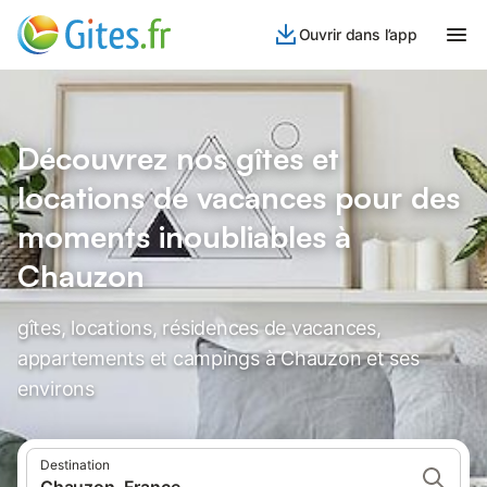
Ouvrir dans l’app
Découvrez nos gîtes et
locations de vacances pour des
moments inoubliables à
Chauzon
gîtes, locations, résidences de vacances,
appartements et campings à Chauzon et ses
environs
Destination