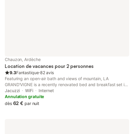
Chauzon, Ardèche
Location de vacances pour 2 personnes
9.3
Fantastique
⋅
82 avis
Featuring an open-air bath and views of mountain, LA
GRAND'VIGNE is a recently renovated bed and breakfast set in
Chauzon, 20 km from Pont d'Arc. This property offers access to
Jacuzzi
WiFi
Internet
a terrace, free private parking and free WiFi.
Annulation gratuite
62 €
dès
par nuit