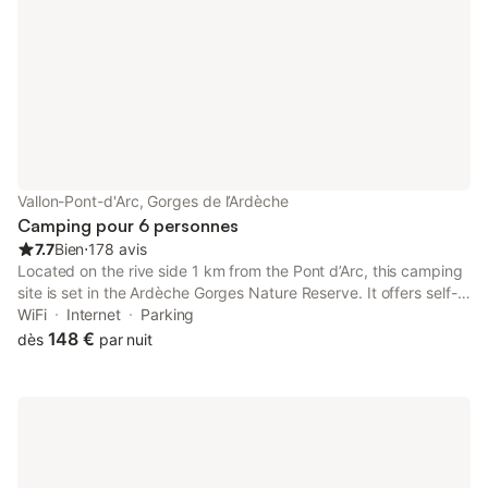
Vallon-Pont-d'Arc, Gorges de l’Ardèche
Camping pour 6 personnes
7.7
Bien
⋅
178 avis
Located on the rive side 1 km from the Pont d’Arc, this camping
site is set in the Ardèche Gorges Nature Reserve. It offers self-
catering accommodation, a private beach along the Ardèche
WiFi
Internet
Parking
River and free WiFi in public areas.
148 €
dès
par nuit