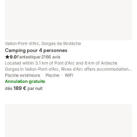
assistan
Vallon-Pont-d'Arc, Gorges de l’Ardèche
Camping pour 4 personnes
9.0
Fantastique
⋅
2166 avis
Located within 3.1 km of Pont d'Arc and 6 km of Ardeche
Gorges in Vallon-Pont-d’Arc, Rives d'Arc offers accommodation
with a kitchenette. WiFi is available for an extra fee.
Piscine extérieure
Piscine
WiFi
Annulation gratuite
189 €
dès
par nuit