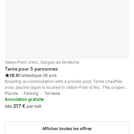
Vallon-Pont-d'Arc, Gorges de l’Ardèche
Tente pour 5 personnes
10.0
Fantastique
⋅
28 avis
Boasting accommodation with a private pool, Tente chauffée
avec piscine lagon is located in Vallon-Pont-dʼArc. This property
offers access to a terrace and free private parking. The
Piscine
Parking
Terrasse
property is non-smoking and is situated 5.6 km from Pont d'Arc.
Annulation gratuite
217 €
dès
par nuit
Afficher toutes les offres