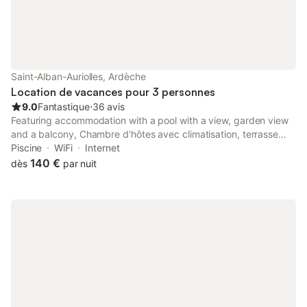
Saint-Alban-Auriolles, Ardèche
Location de vacances pour 3 personnes
9.0
Fantastique
⋅
36 avis
Featuring accommodation with a pool with a view, garden view
and a balcony, Chambre d'hôtes avec climatisation, terrasse
privée et accès piscine is located in Saint Alban Auriolles.
Piscine
WiFi
Internet
140 €
dès
par nuit