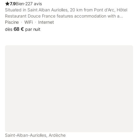
7.9
Bien
⋅
227 avis
Situated in Saint Alban Auriolles, 20 km from Pont d'Arc, Hôtel
Restaurant Douce France features accommodation with a
seasonal outdoor swimming pool, free private parking, a garden
Piscine
WiFi
Internet
and a shared lounge.
68 €
dès
par nuit
Saint-Alban-Auriolles, Ardèche