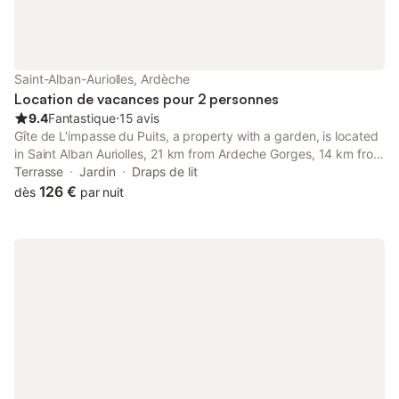
ménage fin de séjour 45€ - draps à votre arrivée 12€ lit 160 et
9€ lit 90 - Serviettes de toilette 5€ par personne Les animaux
ne sont pas acceptés. Vous pouvez consulter sur Les
Echappées Ardéchoises nos autres gîtes.
Saint-Alban-Auriolles, Ardèche
Location de vacances pour 2 personnes
9.4
Fantastique
⋅
15 avis
Gîte de L'impasse du Puits, a property with a garden, is located
in Saint Alban Auriolles, 21 km from Ardeche Gorges, 14 km from
Paiolive Wood, as well as 19 km from Chauvet Cave.
Terrasse
Jardin
Draps de lit
126 €
dès
par nuit