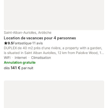
Saint-Alban-Auriolles, Ardèche
Location de vacances pour 4 personnes
9.5
Fantastique
⋅
11 avis
DUPLEX de 40 m2 près d'une rivière, a property with a garden,
is situated in Saint Alban Auriolles, 12 km from Paiolive Wood, 18
km from Chauvet Cave, as well as 36 km from Casino de Vals-
WiFi
Internet
Climatisation
les-Bains.
Annulation gratuite
141 €
dès
par nuit