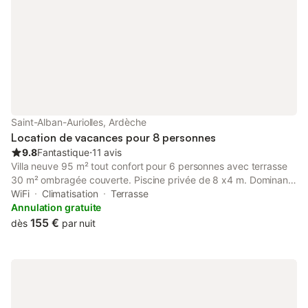
Saint-Alban-Auriolles, Ardèche
Location de vacances pour 8 personnes
9.8
Fantastique
⋅
11 avis
Villa neuve 95 m² tout confort pour 6 personnes avec terrasse
30 m² ombragée couverte. Piscine privée de 8 x4 m. Dominant
les vignes de St Alban Auriolles, et vue sur le rocher de
WiFi
Climatisation
Terrasse
Sampzon. Le centre du village est à 800 m à pied ou vous
Annulation gratuite
trouverez toutes les commodités, superette, boulangerie, poste,
155 €
dès
par nuit
bar, restaurants, etc... Situé à 5 km de Ruoms et 15 km de
Vallon pont d'Arc. Idéalement situé au cœur de 'Ardèche du sud.
Cuisine entièrement agencée, plaque induction, four, micro-
ondes, lave-vaisselle, réfrigérateur, cafetière, bouilloire Senseo,
etc.. Coin salon, grand canapé d'angle convertible avec
couchage de 140 x 200, Tv, Wifi. Chambre parentale climatisée,