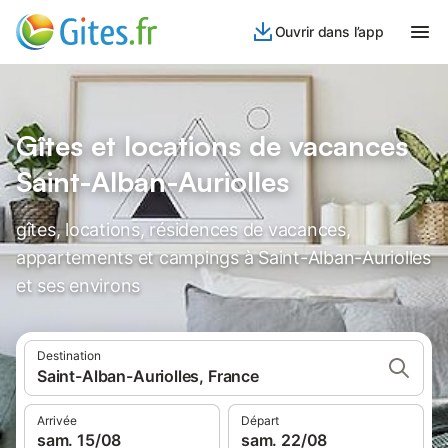
Ouvrir dans l’app
Gîtes et locations de vacances
Saint-Alban-Auriolles
gîtes, locations, résidences de vacances,
appartements et campings à Saint-Alban-Auriolles
et ses environs
Destination
Saint-Alban-Auriolles, France
Arrivée
Départ
sam. 15/08
sam. 22/08