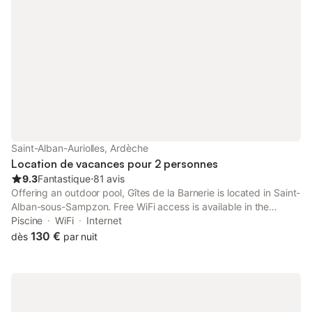
hebdomadaire et nombreux loisirs de plein air (randonnée,
escalade, VTT, canoë) et culturels (festivals, grottes). Idéal pour
grande famille ou groupe d'amis.
Saint-Alban-Auriolles, Ardèche
Location de vacances pour 2 personnes
9.3
Fantastique
⋅
81 avis
Offering an outdoor pool, Gîtes de la Barnerie is located in Saint-
Alban-sous-Sampzon. Free WiFi access is available in the
holiday homes. Each accommodation will provide you with a
Piscine
WiFi
Internet
terrace and a seating area.
130 €
dès
par nuit