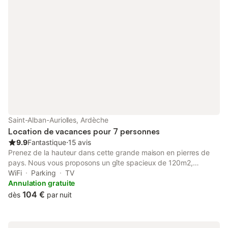
Saint-Alban-Auriolles, Ardèche
Location de vacances pour 7 personnes
9.9
Fantastique
⋅
15 avis
Prenez de la hauteur dans cette grande maison en pierres de
pays. Nous vous proposons un gîte spacieux de 120m2,
confortable, faisant face aux champs de vignes et du rocher de
WiFi
Parking
TV
Sampzon. Le logement est prévu pour 7 personne, et classé 2
Annulation gratuite
étoiles au classement officiel des meublés de tourisme. Depuis
104 €
dès
par nuit
la maison, vous pouvez rayonner facilement et découvrir les
principaux sites touristiques. Notre situation est idéale ! Nous
vivons a proximité mais chaque logement est totalement