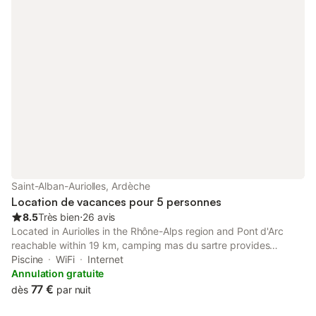
Saint-Alban-Auriolles, Ardèche
Location de vacances pour 5 personnes
8.5
Très bien
⋅
26 avis
Located in Auriolles in the Rhône-Alps region and Pont d'Arc
reachable within 19 km, camping mas du sartre provides
accommodation with free WiFi, a children's playground, a
Piscine
WiFi
Internet
seasonal outdoor swimming pool and free private parking.
Annulation gratuite
77 €
dès
par nuit