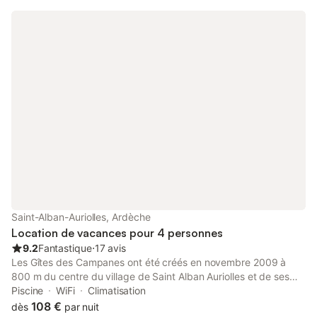
Saint-Alban-Auriolles, Ardèche
Location de vacances pour 4 personnes
9.2
Fantastique
⋅
17 avis
Les Gîtes des Campanes ont été créés en novembre 2009 à
800 m du centre du village de Saint Alban Auriolles et de ses
commerces (supermarché, boulangerie, poste...).Saint Alban
Piscine
WiFi
Climatisation
Auriolles est situé en Sud Ardèche, à 5 km de Ruoms et 14 km
108 €
dès
par nuit