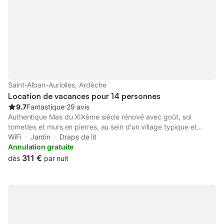
Saint-Alban-Auriolles, Ardèche
Location de vacances pour 14 personnes
9.7
Fantastique
⋅
29 avis
Authentique Mas du XIXème siècle rénové avec goût, sol
tomettes et murs en pierres, au sein d'un village typique et
calme, à proximité des Gorges de l'Ardèche, avec piscine
WiFi
Jardin
Draps de lit
chauffée sécurisée et cuisine d'été. Magnifique vue sur la
Annulation gratuite
campagne environnante et accès à pied à trois rivières, la
311 €
dès
par nuit
Beaume, le Chassezac et l'Ardèche. Propriété close de murs,
piscine chauffée et jardin ombragé sur lequel donnent la cuisine
d'été et la salle de jeux. 4 chambres doubles dont 1 suite avec
chambre bébé, plus un dortoir enfants de 6 lits . Séjour
spacieux et grande cuisine avec cheminées, buanderie et cave.
Accès à tous commerces à pied, marché provençal