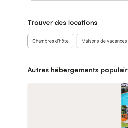
cuisine: 
Micro-ond
ustensiles
Cafetière
Trouver des locations
sanitaire
équipemen
de lit: N
Chambres d’hôte
Maisons de vacances
Non dispo
- Parkin
Animaux 
susceptib
saison et 
Autres hébergements populair
régler su
et 2 non 