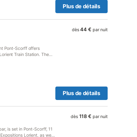
Plus de détails
44 €
dès
par nuit
nt Pont-Scorff offers
orient Train Station. The
42 km from Plouharnel Train
Plus de détails
118 €
dès
par nuit
r, is set in Pont-Scorff, 11
Expositions Lorient, as well