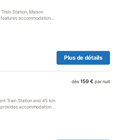
 Train Station, Maison
y features accommodation
arking.
Plus de détails
159 €
dès
par nuit
ent Train Station and 45 km
 1 provides accommodation