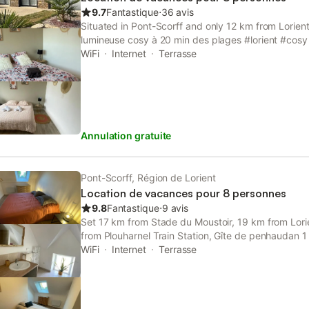
9.7
Fantastique
⋅
36 avis
Situated in Pont-Scorff and only 12 km from Lorient
lumineuse cosy à 20 min des plages #lorient #cos
with quiet street views, free WiFi and free private p
WiFi
Internet
Terrasse
Annulation gratuite
Pont-Scorff, Région de Lorient
Location de vacances pour 8 personnes
9.8
Fantastique
⋅
9 avis
Set 17 km from Stade du Moustoir, 19 km from Lori
from Plouharnel Train Station, Gîte de penhaudan
situated in Pont-Scorff.
WiFi
Internet
Terrasse