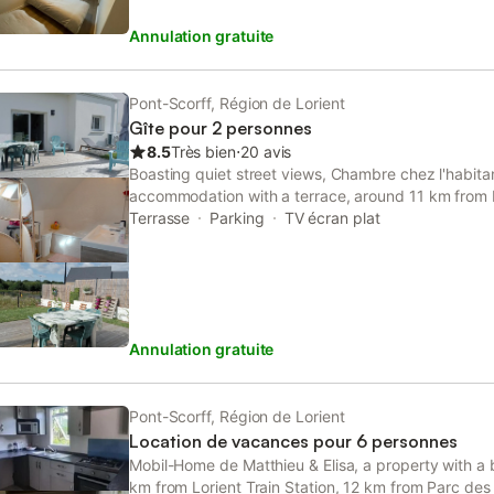
Annulation gratuite
Pont-Scorff, Région de Lorient
Gîte pour 2 personnes
8.5
Très bien
⋅
20 avis
Boasting quiet street views, Chambre chez l'habita
accommodation with a terrace, around 11 km from L
property is around 13 km from Stade du Moustoir, 
Terrasse
Parking
TV écran plat
Station and 3.
Annulation gratuite
Pont-Scorff, Région de Lorient
Location de vacances pour 6 personnes
Mobil-Home de Matthieu & Elisa, a property with a ba
km from Lorient Train Station, 12 km from Parc des 