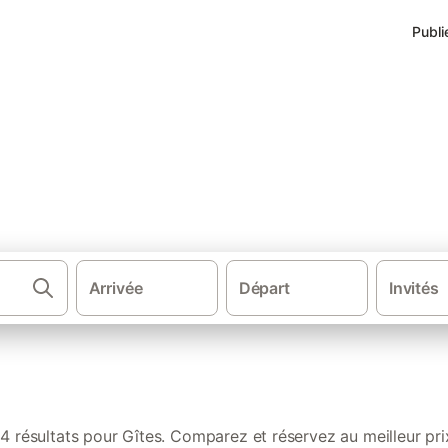
Publi
à Pont-Scorff
Arrivée
Départ
Invités
·
·
Gîtes et locations de vacances
France
4 résultats pour Gîtes. Comparez et réservez au meilleur pri