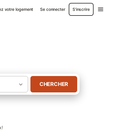
ez votre logement
Se connecter
S'inscrire
CHERCHER
·
·
Bretagne
Morbihan
Gîtes à Pont-Scorff
x!