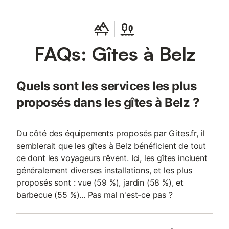
Jardin non clos et terrasse. Parking privé pour plusieurs voitures
dans la cour (devant le gîte). Location en quinzaine uniquement
de la mi-juillet à la mi-août. Vous pourrez vous adonner aux
randonnées, ou aux sports nautiques tels que kayak, paddle,
FAQs: Gîtes à Belz
plaisance… A Belz, vous trouverez toutes les commodités
nécessaires pour passer un agréable séjour. A proximité du gîte,
vous profiterez d'une petite plage pour vous baigner et prendre
le soleil. A ne pas manquer durant votre séjour : l'îlot de Saint-
Quels sont les services les plus
Cado (3 minutes à pied), Etel et son petit port typique avec ses
commerces de bord de mer, et les belles plages de Plouhinec
proposés dans les gîtes à Belz ?
pour vos journées baignade et farniente ! En Morbihan Sud,
vous serez charmés par la Ria d'Etel, cette petite mer intérieure,
avec ses criques et se
Du côté des équipements proposés par Gites.fr, il
semblerait que les gîtes à Belz bénéficient de tout
ce dont les voyageurs rêvent. Ici, les gîtes incluent
généralement diverses installations, et les plus
proposés sont : vue (59 %), jardin (58 %), et
barbecue (55 %)... Pas mal n'est-ce pas ?