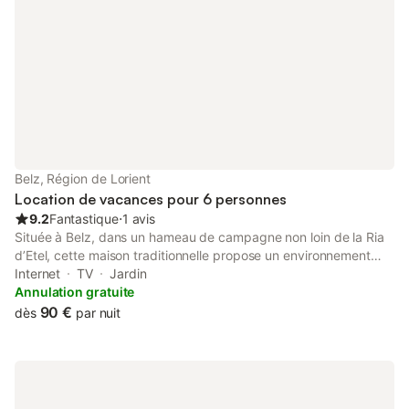
sont disponibles sur demande. La climatisation n'est pas
disponible.
Belz, Région de Lorient
Location de vacances pour 6 personnes
9.2
Fantastique
⋅
1 avis
Située à Belz, dans un hameau de campagne non loin de la Ria
d’Etel, cette maison traditionnelle propose un environnement
cosy et douillet, dans un cadre de verdure. La maison, très
Internet
TV
Jardin
conviviale, sera la base idéale pour passer un mémorable séjour
Annulation gratuite
de vacances et découvrir la région dans les meilleures
90 €
dès
par nuit
conditions, en famille ou entre amis. Lovée dans son jardin clos,
cette maison traditionnelle Bretonne est constituée au rez-de-
chaussée, d’une pièce commune (salon-salle à manger), d’une
cuisine séparée, d’une chambre, d’une salle de bains, d’un WC
et d’un garage. A l’étage, deux chambres et une salle de bains