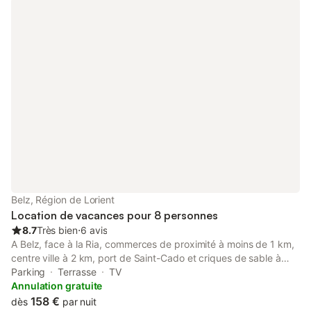
l'étage supérieur: 1 chambre avec 1 grand-lit (1 x 160 cm,
longueur 200 cm). 1 chambre avec 2 lits (90 cm, longueur 200
cm). Bain/WC, douche/WC. A disposition: lave-linge. Internet
(Connexion WIFI, gratuit). Veuillez noter: détecteur de fumée.
Annonce d'un particulier (art 155, IV du CGI). 56013 000118 9U
Belz, Région de Lorient
Location de vacances pour 8 personnes
8.7
Très bien
⋅
6 avis
A Belz, face à la Ria, commerces de proximité à moins de 1 km,
centre ville à 2 km, port de Saint-Cado et criques de sable à
proximité, plages de l’océan à 4,3 km, villa 5 pièces (env.
Parking
Terrasse
TV
140m²) pour 8 personnes, sur terrain non clos d’environ 1 500
Annulation gratuite
m². Idéale pour visiter le Sud du Morbihan, vous pourrez
158 €
dès
par nuit