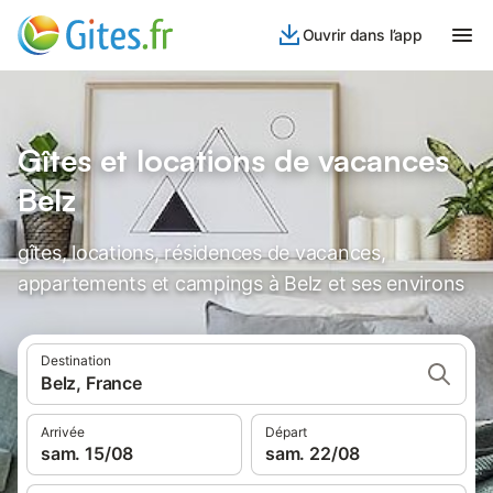
Ouvrir dans l’app
Gîtes et locations de vacances
Belz
gîtes, locations, résidences de vacances,
appartements et campings à Belz et ses environs
Destination
Belz, France
Arrivée
Départ
sam. 15/08
sam. 22/08