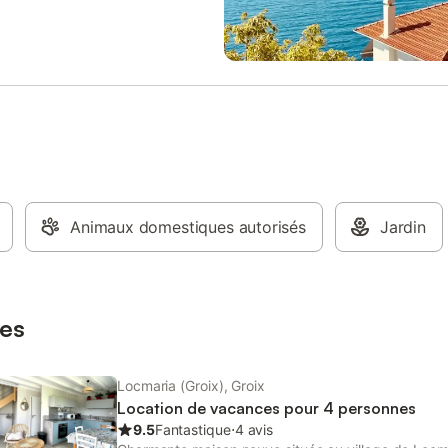
 80.0 € Par séjour Ce logement
serviettes etc.. ne sont pas inclu
sé par un professionnel. Sauf
le prix de cette location. Si anim
ontraire, les prestations, telles
compagnie admis (indiqué dans 
e, draps, serviettes etc.. ne
un supplément peut s'appliquer. S
incluses dans le prix de cette
équipements mentionnés spécifi
. Si animaux de compagnie admis
dans cette annonce sont présent
 dans annonce), un supplément
équipement non indiqué n'est pa
pliquer. Seuls les équipements
considéré comme présent. Sauf i
és spécifiquement dans cette
de borne de charge électrique p
sont présents. Un équipement
dans le logement, la recharge de
qué n'est pas considéré comme
véhicules électriques est interdite
Sauf indication de borne de
Animaux domestiques autorisés
Jardin
ectrique présente dans le
 la recharge des véhicules
s est interdite.
es
Locmaria (Groix), Groix
Location de vacances pour 4 personnes
9.5
Fantastique
⋅
4 avis