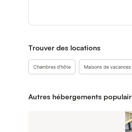
Se connecter ou s'inscrire
familiale de 2 à 4 pers Chambre de 22 m²
ménage :
équipée au choix d'un lit double 180x190
est diffu
ou deux lits simples 90x190 Un lit gigogne
mention c
pour accueillir une famille avec deux
que ménag
enfants. Une penderie, une commode, une
sont pas 
table pour vos petits déjeuners si vous les
location
préférez en chambre. Sa salle d’eau,
(indiqué
douche de 90×90 lavabo, et toilette.
peut s'ap
Trouver des locations
mentionn
annonce 
non indi
Chambres d’hôte
Maisons de vacances
présent. 
charge él
logement,
électrique
Autres hébergements populair