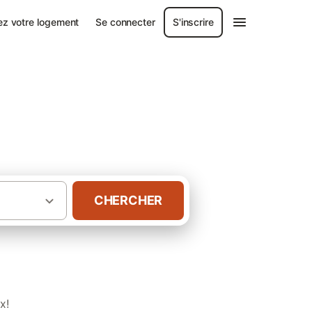
ez votre logement
Se connecter
S'inscrire
CHERCHER
·
·
·
ance
Bretagne
Morbihan
Gîtes à Groix
x!