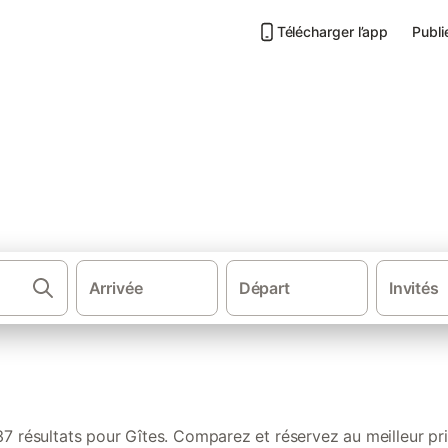
Télécharger l’app
Publi
 de vacances à Groix
Arrivée
Départ
Invités
·
Gîtes et locations de vacances
Fr
37 résultats pour Gîtes. Comparez et réservez au meilleur pri