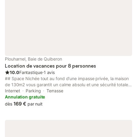
fumée. Annonce d'un particulier (art 155, IV du CGI).
56168000252W1
Plouharnel, Baie de Quiberon
Location de vacances pour 8 personnes
10.0
Fantastique
⋅
1 avis
## Space Nichée tout au fond d'une impasse privée, la maison
de 130m2 vous garantit un calme absolu et une sécurité totale,
un vrai bonheur pour laisser les enfants jouer dehors en toute
Internet
Parking
Terrasse
sérénité. La localisation de la maison est un autre de ses grands
Annulation gratuite
atouts. Plouharnel est la porte d'entrée de la sublime presqu'île
169 €
dès
par nuit
de Quiberon, un emplacement stratégique pour rayonner dans
la région. En quelques minutes, vous accédez aux immenses
plages de sable fin de l'océan. Elle dispose de : - Entrée privée
avec rangements - Cuisine aménagée et équipée (four, micro-
ondes, réfrigérateur, grille-pain, bouilloire, cafetière, lave-