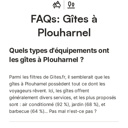
Presqu'île de Quiberon, Plouharnel vous ouvre grand la porte
vers l'océan. Destination plébiscitée par les vacanciers et les
FAQs: Gîtes à
familles, la commune est aussi le paradis des surfeurs et des
adeptes de sports de glisse (bodyboard, longboard, kitesurf...).
A 5 minutes du logement, vous profiterez de la grande plage de
Plouharnel
sable fin de Sainte Barbe, au cœur du Grand Site Gâvres
Quiberon, le plus grand massif dunaire de Bretagne. Au nord de
la presqu'île de Quiberon, pour vos prochaines vacances,
Quels types d'équipements ont
découvrez le charmant village de Sainte-Barbe à proximité de
Carnac et de la côte sauvage de Quiberon ! Maison de
les gîtes à Plouharnel ?
vacances contemporaine située à quelques minutes de la plag
Parmi les filtres de Gites.fr, il semblerait que les
gîtes à Plouharnel possèdent tout ce dont les
voyageurs rêvent. Ici, les gîtes offrent
généralement divers services, et les plus proposés
sont : air conditionné (92 %), jardin (68 %), et
barbecue (64 %)... Pas mal n'est-ce pas ?