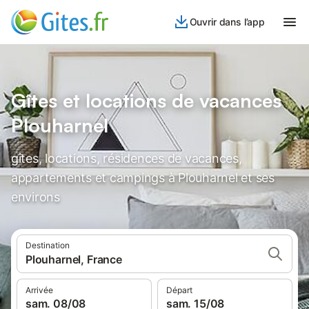
Ouvrir dans l’app
Gîtes et locations de vacances
Plouharnel
gîtes, locations, résidences de vacances,
appartements et campings à Plouharnel et ses
environs
Destination
Plouharnel, France
Arrivée
Départ
sam. 08/08
sam. 15/08