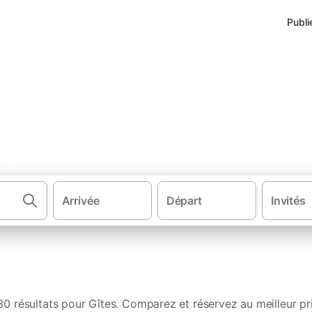
Publi
age
Arrivée
Départ
Invités
·
·
Gîtes et locations de vacances
France
Br
30 résultats pour Gîtes. Comparez et réservez au meilleur pri