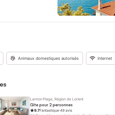
e séparée. - Vue dégagée sur la
avec lit 160/200 et rangement. 
l’église Il est situé au 2ème étage
2 avec deux lits 90/190 et range
ite copropriété familiale. Une
Salle de douche avec WC. Au 2e
 bus se trouve à 50m de
: - Chambre 3 avec un lit 140/19
ment pour se rendre à Lorient ou
lits 90/190 et rangement. - Cha
littoral. ——————— 🧺 OPTION
avec lit 140/190 et rangement. - 
IMPORTANT - À SAVOIR Le linge
douche. - WC séparé. Au R -1 : -
 les serviettes ne sont pas compris
Dépendance avec lit 140/190, cui
e séjour. Profitez de l’option linge
télévision, sa salle de douche et 
nnel à un prix très attractif. Linge
Terrasses, accès privatif, mobilie
remium de qualité hôtelière,
jardin, table et chaises, transats
té, respectant les normes ISO
Animaux domestiques autorisés
accès direct à la plage. Extérieur 
Internet
RABC. Si vous ne souhaitez pas y
Terrasse vue mer avec mobilier, t
, vous pouvez faire le choix
chaises. - Stationnement public d
er vos draps. Dans ce cas, nous
maison. À votre disposition dans 
tons à vous rensei
logement : ► Wi-Fi ►Lave-linge 
es
linge ► Matériel de repass
Larmor-Plage, Région de Lorient
Gîte pour 2 personnes
9.7
Fantastique
⋅
49 avis