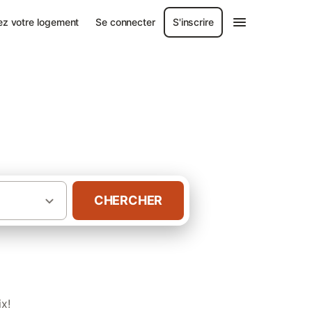
ez votre logement
Se connecter
S'inscrire
CHERCHER
·
·
etagne
Morbihan
Gîtes à Larmor-Plage
x!