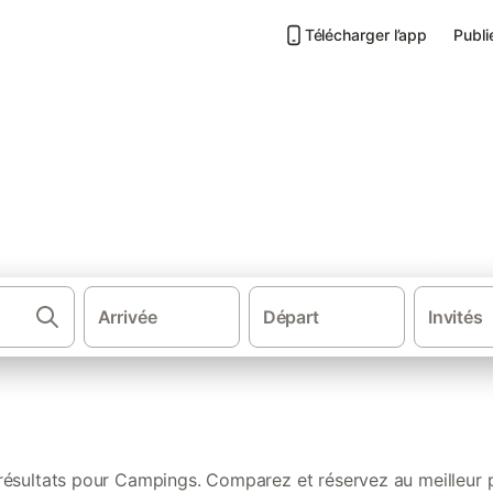
Télécharger l’app
Publi
 : nos locations authentique
Arrivée
Départ
Invités
·
·
Gîtes et locations de vacances
France
résultats pour Campings. Comparez et réservez au meilleur p