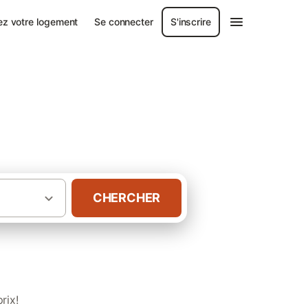
ez votre logement
Se connecter
S'inscrire
s
CHERCHER
·
·
Bretagne
Morbihan
Campings à Carnac
rix!