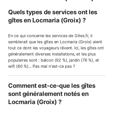
des points de vue exceptionnel . Vous avez 2 options qui vous
sont proposées . L'option ménage à 80€ ainsi que l'option Draps
Quels types de services ont les
qui est de 20 € par lit . Prestations optionnelles à régler sur
place et à réserver avant votre arrivée : . Frais de li
gîtes en Locmaria (Groix) ?
En ce qui concerne les services de Gites.fr, il
semblerait que les gîtes en Locmaria (Groix) aient
tout ce dont les voyageurs rêvent. Ici, les gîtes ont
généralement diverses installations, et les plus
populaires sont : balcon (92 %), jardin (76 %), et
wifi (60 %)... Pas mal n'est-ce pas ?
Comment est-ce-que les gîtes
sont généralement notés en
Locmaria (Groix) ?