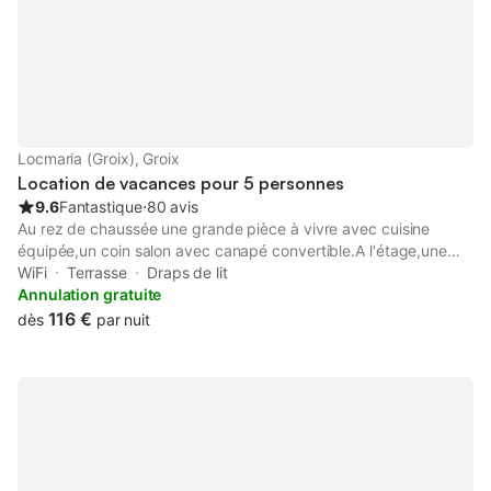
Locmaria (Groix), Groix
Location de vacances pour 5 personnes
9.6
Fantastique
⋅
80 avis
Au rez de chaussée une grande pièce à vivre avec cuisine
équipée,un coin salon avec canapé convertible.A l'étage,une
grande chambre : 1 lit 160,1 lit 90.Salle de bain privative avec
WiFi
Terrasse
Draps de lit
douche et WC.Equipements BB : lit, réhausseur, transat. A
Annulation gratuite
proximité des plages;des sentiers douaniers... Possibilité de
116 €
dès
par nuit
faire le ménage 50€ en supplément. Caution de 400 euros à
l'arrivée. 2 Nuités Minimum. 1 Semaine Minimum en période
estivale .