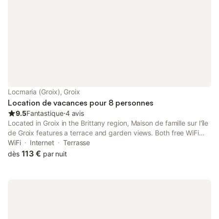
Locmaria (Groix), Groix
Location de vacances pour 8 personnes
9.5
Fantastique
⋅
4 avis
Located in Groix in the Brittany region, Maison de famille sur l'île
de Groix features a terrace and garden views. Both free WiFi
and parking on-site are available at the holiday home free of
WiFi
Internet
Terrasse
charge.
113 €
dès
par nuit