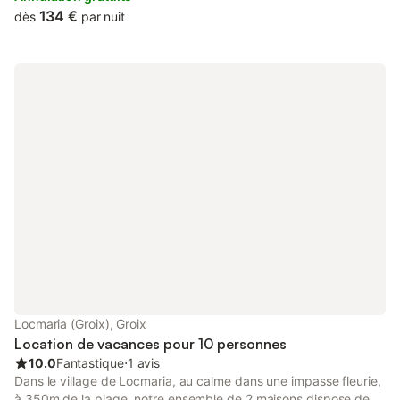
est servi dans la chambre. Chambre non fumeur. La plage de
134 €
dès
par nuit
Locmaria est à 5min à pieds.
Locmaria (Groix), Groix
Location de vacances pour 10 personnes
10.0
Fantastique
⋅
1 avis
Dans le village de Locmaria, au calme dans une impasse fleurie,
à 350m de la plage, notre ensemble de 2 maisons dispose de 4