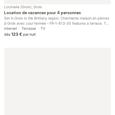
atteindre en quelques minutes à vélo au départ de la maison.
Locmaria (Groix), Groix
WIFI (cable)
Location de vacances pour 4 personnes
Set in Groix in the Brittany region, Charmante maison en pierres
à Groix avec cour fermée - FR-1-813-30 features a terrace. The
property is located in the Groix Island district.
Internet
Terrasse
TV
123 €
dès
par nuit