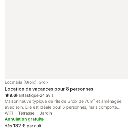
Locmaria (Groix), Groix
Location de vacances pour 8 personnes
9.6
Fantastique
⋅
24 avis
Maison neuve typique de l'île de Groix de 70m² et aménagée
avec soin. Elle est idéale pour 6 personnes, mais comporte
jusqu'à 8 couchages (2 lits doubles par chambre sous comble).
WiFi
Terrasse
Jardin
Elle est idéalement localisée à Locmaria proche des plages de
Annulation gratuite
Locmaria, les Grands sables, les sables rouges. Les criques sont
132 €
dès
par nuit
également facilement accessibles à vélo, comme tout le reste