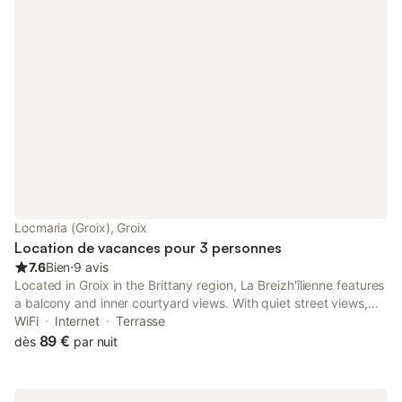
Locmaria (Groix), Groix
Location de vacances pour 3 personnes
7.6
Bien
⋅
9 avis
Located in Groix in the Brittany region, La Breizh'îlienne features
a balcony and inner courtyard views. With quiet street views,
this accommodation offers a patio.
WiFi
Internet
Terrasse
89 €
dès
par nuit