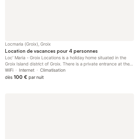
réserver avant votre ar
Locmaria (Groix), Groix
Location de vacances pour 4 personnes
Loc' Maria - Groix Locations is a holiday home situated in the
Groix Island district of Groix. There is a private entrance at the
holiday home for the convenience of those who stay.
WiFi
Internet
Climatisation
100 €
dès
par nuit