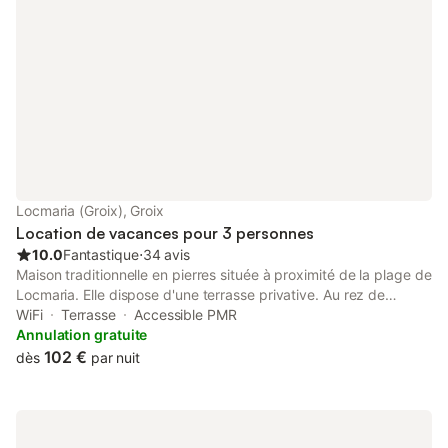
Locmaria (Groix), Groix
Location de vacances pour 3 personnes
10.0
Fantastique
⋅
34 avis
Maison traditionnelle en pierres située à proximité de la plage de
Locmaria. Elle dispose d'une terrasse privative. Au rez de
chaussée , une belle pièce à vivre avec cuisine équipée et un
WiFi
Terrasse
Accessible PMR
coin salon avec canapé et télévision. A l'étage une chambre ( 1
Annulation gratuite
lit 140 cm; 1 lit 90 cm); salle de bain privative avec douche et
102 €
dès
par nuit
WC. Située à 50m de plage de Locmaria (surveillée en saison), à
proximité des sentiers douaniers et de la pointe des Chats.