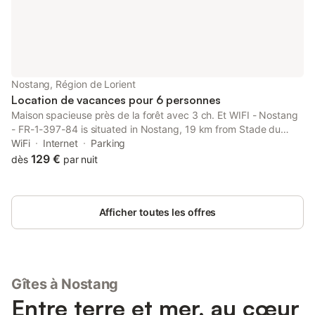
Douche/WC. Terrasse, jardin. Meubles de terrasse, barbecue. A
disposition: Internet (Connexion WIFI, gratuit). Annonce d'un
particulier (art 155, IV du CGI). Inclus dans le prix: ERV
assurance annulation Nettoyage final (le nettoyage de base est
toujours à faire par le client) Interhome plante 100'000 m2 de
pré fleuri pour protéger les abeilles non inclus, doit être réservé
Nostang, Région de Lorient
lors de la réservation: Linge de lit (premier jeu) 13.0 EUR Bo
Location de vacances pour 6 personnes
Maison spacieuse près de la forêt avec 3 ch. Et WIFI - Nostang
- FR-1-397-84 is situated in Nostang, 19 km from Stade du
Moustoir, 21 km from Lorient Train Station, as well as 22 km from
WiFi
Internet
Parking
Plouharnel Train Station.
129 €
dès
par nuit
Afficher toutes les offres
Gîtes à Nostang
Entre terre et mer, au cœur