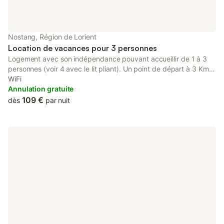
Nostang, Région de Lorient
Location de vacances pour 3 personnes
Logement avec son indépendance pouvant accueillir de 1 à 3
personnes (voir 4 avec le lit pliant). Un point de départ à 3 Km
de la voie rapide pour se déplacer partout dans le Morbihan.
WiFi
Hébergement avec entrée indépendante et place de parking.
Annulation gratuite
109 €
dès
par nuit