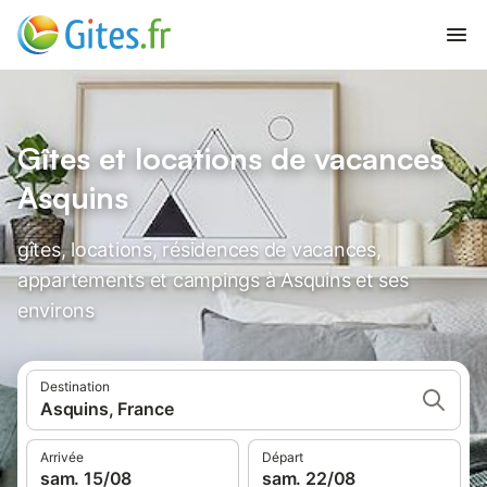
Gîtes et locations de vacances
Asquins
gîtes, locations, résidences de vacances,
appartements et campings à Asquins et ses
environs
Destination
Asquins, France
Arrivée
Départ
sam. 15/08
sam. 22/08