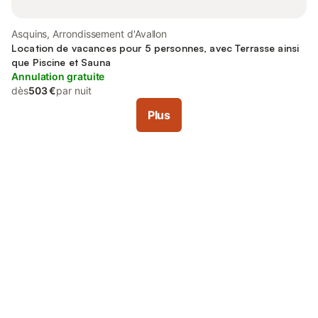
Asquins, Arrondissement d'Avallon
Location de vacances pour 5 personnes, avec Terrasse ainsi
que Piscine et Sauna
Annulation gratuite
dès
503 €
par nuit
Plus
Connectez-vous et économisez
Se connecter
jusqu'à 10% sur nos logements.