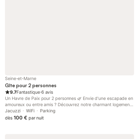
Seine-et-Marne
Gîte pour 2 personnes
9.7
Fantastique
⋅
6 avis
Un Havre de Paix pour 2 personnes 🌿 Envie d'une escapade en
amoureux ou entre amis ? Découvrez notre charmant logement
situé au calme, à deux pas de Fontainebleau et Moret-sur-Loing.
Jacuzzi
WiFi
Parking
Idéal pour se détendre et se ressourcer ! ✨ Ce que nous vous
100 €
dès
par nuit
proposons : - entrée privative pour un séjour en toute intimité -
un espace cosy et climatisé de 17 m² - une salle de bain
moderne avec douche, lavabo, WC, sèche-serviette et sèche-