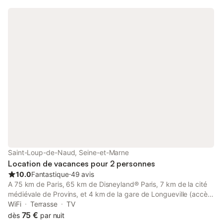
Jardin à disposition. Nombreux conseils de visite. Possibilité d'1
ou 2 lits d'appoint Chambre située à l'étage
Saint-Loup-de-Naud, Seine-et-Marne
Location de vacances pour 2 personnes
10.0
Fantastique
⋅
49 avis
A 75 km de Paris, 65 km de Disneyland® Paris, 7 km de la cité
médiévale de Provins, et 4 km de la gare de Longueville (accès
direct à Paris) Bienvenue à la maison Vérosia, située dans le
WiFi
Terrasse
TV
beau village de St Loup de Naud à seulement 150 m de sa
75 €
dès
par nuit