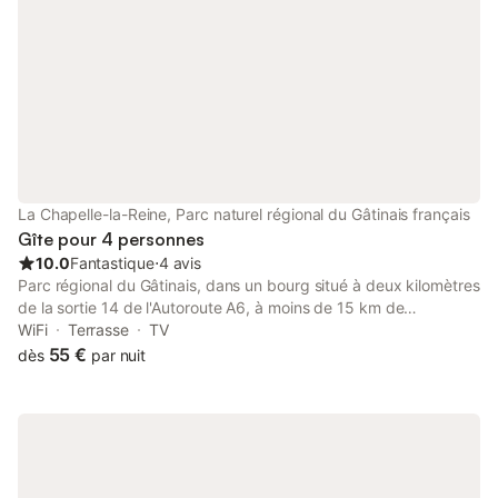
La Chapelle-la-Reine, Parc naturel régional du Gâtinais français
Gîte pour 4 personnes
10.0
Fantastique
⋅
4 avis
Parc régional du Gâtinais, dans un bourg situé à deux kilomètres
de la sortie 14 de l'Autoroute A6, à moins de 15 km de
Fontainebleau, Milly-la-Forêt, Barbizon, Moret-sur-Loing et de la
WiFi
Terrasse
TV
base de loisirs de Buthiers, à 5 km de Larchant et des sites
55 €
dès
par nuit
d'escalade. La Gâtine est une maison individuelle de plain-pied
pouvant recevoir des handicapés avec accès indépendant et
parking privé (propriétaire sur place). Vous disposerez d'une
pièce de vie d'environ 24 m² avec cuisine équipée et canapé-lit,
une chambre de deux lits jumeaux, une salle d'eau avec douche
à l'italienne et toilette indépendant. Vous profiterez de deux