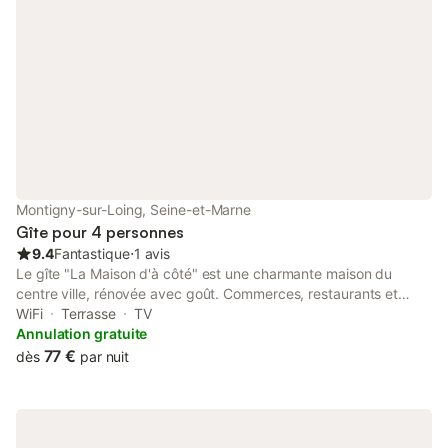
Montigny-sur-Loing, Seine-et-Marne
Gîte pour 4 personnes
9.4
Fantastique
⋅
1 avis
Le gîte "La Maison d'à côté" est une charmante maison du
centre ville, rénovée avec goût. Commerces, restaurants et
forêt à proximité. Petite cour avec mobilier de jardin et
WiFi
Terrasse
TV
barbecue.
Annulation gratuite
77 €
dès
par nuit