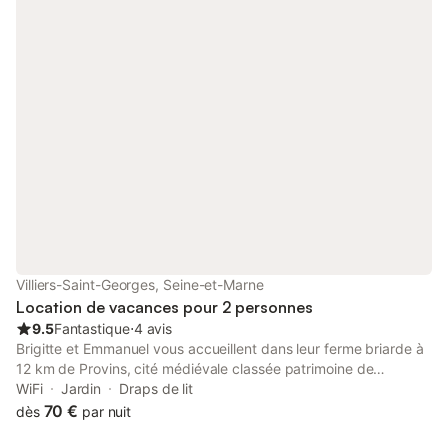
l'UNESCO à 30 km. Mais également les amateurs de la nature
seront comblé par la forêt de Fontainebleau. Le petit déjeuner
est servi soit en chambre ou en terrasse selon votre
convenance. Notre jardin, havre de verdure 1000 m², est à
votre disposition pour farnienter. À bientôt chez nous. Lit
supplémentaire 25€.
Villiers-Saint-Georges, Seine-et-Marne
Location de vacances pour 2 personnes
9.5
Fantastique
⋅
4 avis
Brigitte et Emmanuel vous accueillent dans leur ferme briarde à
12 km de Provins, cité médiévale classée patrimoine de
l'Unesco. Trois chambres décorées avec beaucoup de goût.
WiFi
Jardin
Draps de lit
Salles d'eau et wc privés. Accueil chaleureux. Petits déjeuners
70 €
dès
par nuit
copieux. Calme et détente assurés. Jeux pour les enfants.