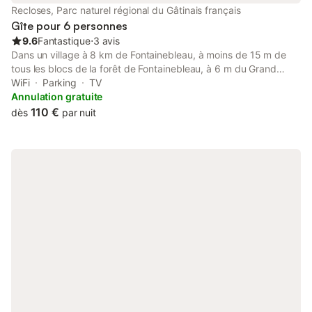
Tous les lits sont équipés de literie neuve et les draps sont
Recloses, Parc naturel régional du Gâtinais français
fournis. Le
Gîte pour 6 personnes
9.6
Fantastique
⋅
3 avis
Dans un village à 8 km de Fontainebleau, à moins de 15 m de
tous les blocs de la forêt de Fontainebleau, à 6 m du Grand
Parquet. Petite maison entièrement rénovée, meublée et
WiFi
Parking
TV
équipée de 75 m² avec une entrée, penderie, toilettes. Une
Annulation gratuite
grande pièce de 35 m², cuisine, salle à manger et salon À
110 €
dès
par nuit
l'étage 2 chambres (chaque chambre est équipée d'un bureau
pour le télétravail avec WiFi) et une salle de bains avec toilette.
Venez vous détendre dans ce logement calme et élégant avec
un accès indépendant.