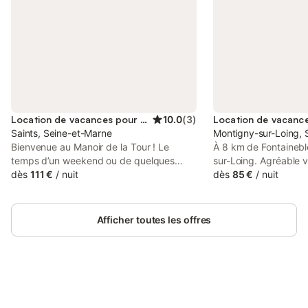
Location de vacances pour 3 personnes
10.0
(
3
)
Saints, Seine-et-Marne
Montigny-sur-Loing, 
Bienvenue au Manoir de la Tour ! Le
À 8 km de Fontainebl
temps d’un weekend ou de quelques
sur-Loing. Agréable v
jours, venez séjourner dans nos
dès
111 €
/
nuit
Nombreuses promenad
dès
85 €
/
nuit
agréables chambres d'hôtes. Vous
touristiques aux alen
pouvez également profiter d’une belle
caractère, rénovée a
pièce détente située un étage plus haut
dans le bourg, abrit
Afficher toutes les offres
pour vous relaxer, regarder la télévision,
d'hôtes. Jardin et pa
jouer au ping-pong, au baby-foot,
soignée. Salle des pe
bouquiner, … Les chambres d'hôtes se
rez-de-chaussée. À l
situent au 2ème étage du Manoir, sur un
avec 1 lit double, sal
domaine de 5 hectares, avec une partie
privés. Lit bébé. WiFi
parc et une partie boisée pour vous
Connectez-vous et économisez
Se connecter