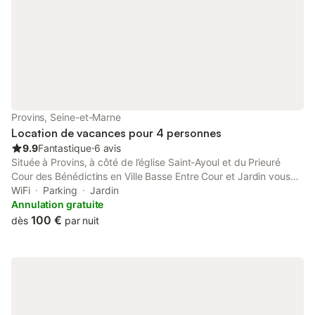
Provins, Seine-et-Marne
Location de vacances pour 4 personnes
9.9
Fantastique
⋅
6 avis
Située à Provins, à côté de l’église Saint-Ayoul et du Prieuré
Cour des Bénédictins en Ville Basse Entre Cour et Jardin vous
propose une suite de 2 chambres d’hôtes avec une salle de bain
WiFi
Parking
Jardin
et toilettes.
Annulation gratuite
100 €
dès
par nuit