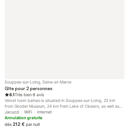
Souppes-sur-Loing, Seine-et-Marne
Gîte pour 2 personnes
8.1
Très bien
⋅
8 avis
Velvet room balneo is situated in Souppes-sur-Loing, 23 km
from Girodet Museum, 24 km from Lake of Closiers, as well as
27 km from Château de Fontainebleau.
Jacuzzi
WiFi
Internet
Annulation gratuite
212 €
dès
par nuit