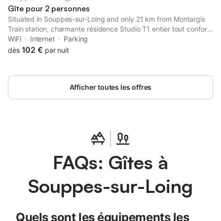
Gîte pour 2 personnes
Situated in Souppes-sur-Loing and only 21 km from Montargis
Train station, charmante résidence Studio T1 entier tout confort
features accommodation with garden views, free WiFi and free
WiFi
Internet
Parking
private parking.
102 €
dès
par nuit
Afficher toutes les offres
FAQs: Gîtes à
Souppes-sur-Loing
Quels sont les équipements les