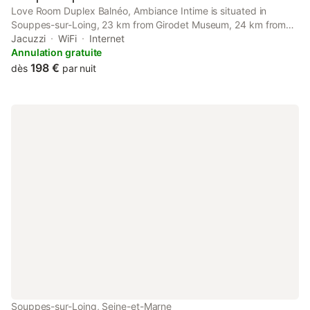
Love Room Duplex Balnéo, Ambiance Intime is situated in
Souppes-sur-Loing, 23 km from Girodet Museum, 24 km from
Lake of Closiers, and 27 km from Château de Fontainebleau.
Jacuzzi
WiFi
Internet
Annulation gratuite
198 €
dès
par nuit
Souppes-sur-Loing, Seine-et-Marne