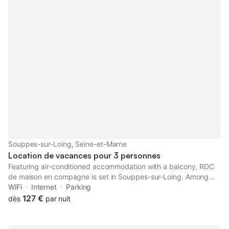
Souppes-sur-Loing, Seine-et-Marne
Location de vacances pour 3 personnes
Featuring air-conditioned accommodation with a balcony, RDC
de maison en compagne is set in Souppes-sur-Loing. Among
the facilities of this property are a restaurant, a shared kitchen
WiFi
Internet
Parking
and room service, along with free WiFi throughout the property.
127 €
dès
par nuit