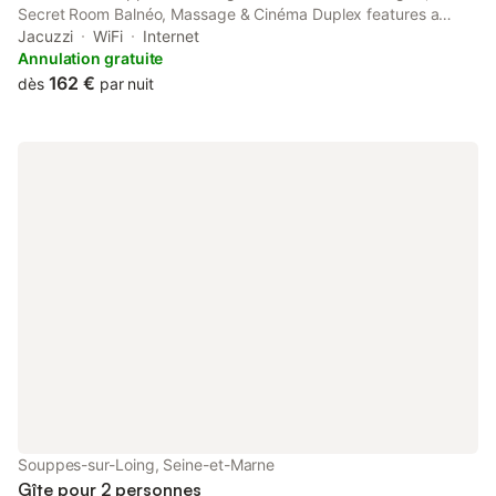
Secret Room Balnéo, Massage & Cinéma Duplex features a
terrace. The property is located 22 km from Montargis Train
Jacuzzi
WiFi
Internet
station, 23 km from Girodet Museum and 24 km from Lake of
Annulation gratuite
Closiers.
162 €
dès
par nuit
Souppes-sur-Loing, Seine-et-Marne
Gîte pour 2 personnes