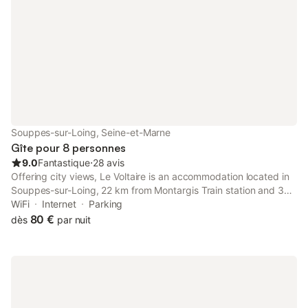
Souppes-sur-Loing, Seine-et-Marne
Gîte pour 8 personnes
9.0
Fantastique
⋅
28 avis
Offering city views, Le Voltaire is an accommodation located in
Souppes-sur-Loing, 22 km from Montargis Train station and 34
km from Girodet Museum.
WiFi
Internet
Parking
80 €
dès
par nuit