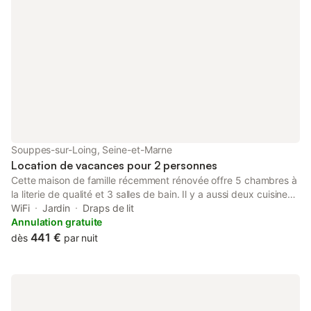
Souppes-sur-Loing, Seine-et-Marne
Location de vacances pour 2 personnes
Cette maison de famille récemment rénovée offre 5 chambres à
la literie de qualité et 3 salles de bain. Il y a aussi deux cuisines
un salon, et un grand salon, et puisque l'on est en été ... un
WiFi
Jardin
Draps de lit
grand jardin traditionnel de la région, clos de murs anciens. Ce
Annulation gratuite
jardin agréable offre à cette époque tranquillité et sécurité. Un
441 €
dès
par nuit
barbecue vous y attend. La maison se situe dans l'ancienne rue
principale du village, à 30 mètres des rives du Loing (avec mise
à l'eau possible pour les amateurs de kayaks). La forêt de
Fontainebleau n'est pas loin, son sable ou l'escalade de ses
rochers amusera aussi bien les familles que les sportifs. En