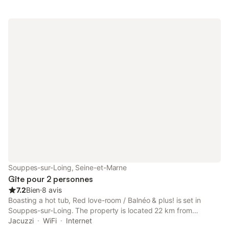
Souppes-sur-Loing, Seine-et-Marne
Gîte pour 2 personnes
7.2
Bien
⋅
8 avis
Boasting a hot tub, Red love-room / Balnéo & plus! is set in
Souppes-sur-Loing. The property is located 22 km from
Montargis Train station, 23 km from Girodet Museum and 24 km
Jacuzzi
WiFi
Internet