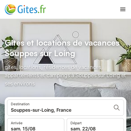
Gîtes et locations de vacances
Souppes sur Loing
gîtes, locations, résidences de vacances,
appartements et campings à Souppes sur Loing et
ses environs
Destination
Souppes-sur-Loing, France
Arrivée
Départ
sam. 15/08
sam. 22/08