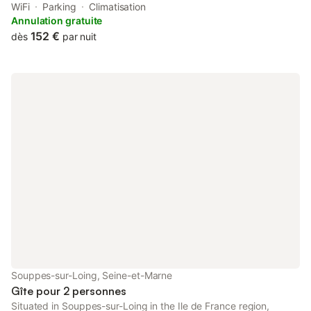
rapide à la D607. A l’intérieur, une salle de séjour avec TV et
WiFi
Parking
Climatisation
box, 2 chambres avec 4 couchages (2 lits une place et un lit 2
Annulation gratuite
places), une cuisine équipée avec micro ondes, four, lave
152 €
dès
par nuit
vaisselle….D’autres équipements, tels lave linge, table et fer à
repasser, étendoirs, sèche cheveux sont également disponibles.
A l’extérieur, table et chaises, barbecue sont accessibles dès les
beaux jours.
Souppes-sur-Loing, Seine-et-Marne
Gîte pour 2 personnes
Situated in Souppes-sur-Loing in the Ile de France region,