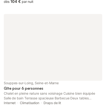
from Lake of Closiers.
104 €
dès
par nuit
Souppes-sur-Loing, Seine-et-Marne
Gîte pour 6 personnes
Chalet en pleine nature sans voisinage Cuisine bien équipée
Salle de bain Terrasse spacieuse Barbecue Deux tables
extérieures 🎹 piano Un parc sur place Canapé extérieures pour
Internet
Climatisation
Draps de lit