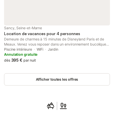
Sancy, Seine-et-Marne
Location de vacances pour 4 personnes
Demeure de charmes à 15 minutes de Disneyland Paris et de
Meaux. Venez vous reposer dans un environnement bucolique
et profitez des installations sportives et ludiques. La piscine
Piscine intérieure
WiFi
Jardin
vous ravira et le centre équestre vous offrira des moments à nul
Annulation gratuite
endroit pareil. Le Tennis et les balades seront un complément
395 €
dès
par nuit
inoubliables de votre séjour. Un petit déjeuner continental vous
sera servi à partir de 8 heures du mati
Afficher toutes les offres