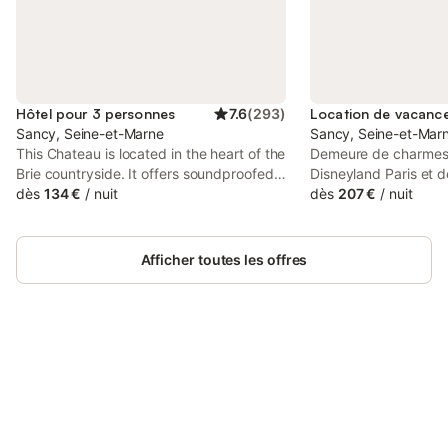
Hôtel pour 3 personnes
7.6
(
293
)
Sancy, Seine-et-Marne
Sancy, Seine-et-Mar
This Chateau is located in the heart of the
Demeure de charmes 
Brie countryside. It offers soundproofed
Disneyland Paris et 
accommodation, a heated, indoor
dès
134 €
/
nuit
vous reposer dans u
dès
207 €
/
nuit
swimming pool and a tennis court. Free
bucolique et profitez 
WiFi is available throughout.
sportives et ludiques
ravira et le centre éq
Afficher toutes les offres
des moments à nul end
Tennis et les balades
complément inoubliab
Un petit déjeuner con
servi à partir de 8 h
Connectez-vous et économisez
Se connecter
jusqu'à 10% sur nos logements.