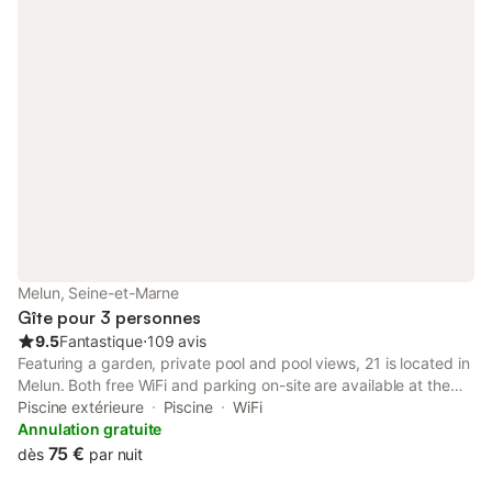
Melun, Seine-et-Marne
Gîte pour 3 personnes
9.5
Fantastique
⋅
109 avis
Featuring a garden, private pool and pool views, 21 is located in
Melun. Both free WiFi and parking on-site are available at the
homestay free of charge. The property is non-smoking and is
Piscine extérieure
Piscine
WiFi
set 50 km from Paris-Gare-de-Lyon.
Annulation gratuite
75 €
dès
par nuit