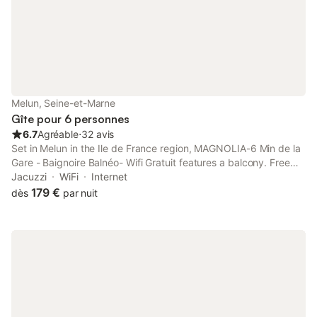
Melun, Seine-et-Marne
Gîte pour 6 personnes
6.7
Agréable
⋅
32 avis
Set in Melun in the Ile de France region, MAGNOLIA-6 Min de la
Gare - Baignoire Balnéo- Wifi Gratuit features a balcony. Free
WiFi is available throughout the property and Paris-Gare-de-
Jacuzzi
WiFi
Internet
Lyon is 50 km away.
179 €
dès
par nuit