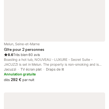
Melun, Seine-et-Marne
Gîte pour 2 personnes
8.6
Très bien
⋅
80 avis
Boasting a hot tub, NOUVEAU - LUXURE - Secret Suite -
JACUZZI is set in Melun. The property is non-smoking and is
situated 49 km from Paris-Gare-de-Lyon.
Jacuzzi
TV écran plat
Draps de lit
Annulation gratuite
292 €
dès
par nuit