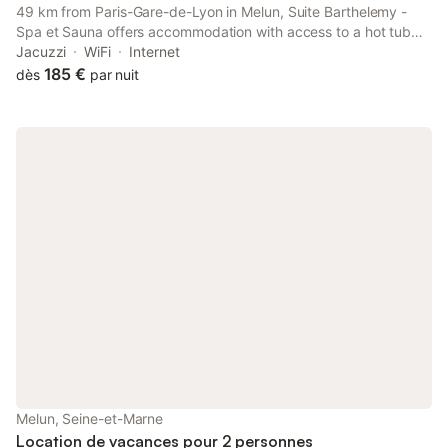
49 km from Paris-Gare-de-Lyon in Melun, Suite Barthelemy -
Spa et Sauna offers accommodation with access to a hot tub
and spa facilities. Located 50 km from Opéra Bastille, the
Jacuzzi
WiFi
Internet
property features a garden.
185 €
dès
par nuit
Melun, Seine-et-Marne
Location de vacances pour 2 personnes