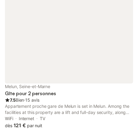
Melun, Seine-et-Marne
Gîte pour 2 personnes
7.5
Bien
⋅
15 avis
Appartement proche gare de Melun is set in Melun. Among the
facilities at this property are a lift and full-day security, along
with free WiFi throughout the property. The property is non-
WiFi
Internet
TV
smoking and is located 50 km from Paris-Gare-de-Lyon.
121 €
dès
par nuit