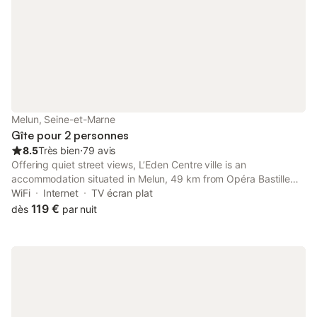
Melun, Seine-et-Marne
Gîte pour 2 personnes
8.5
Très bien
⋅
79 avis
Offering quiet street views, L’Eden Centre ville is an
accommodation situated in Melun, 49 km from Opéra Bastille
and 50 km from Val d'Europe RER Station.
WiFi
Internet
TV écran plat
119 €
dès
par nuit