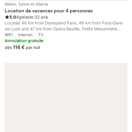
de Melun (5min) -musée de la gendarmerie Nationale(5min -zoo
Melun, Seine-et-Marne
du bois d'atilly -chateau de blandy les tours (15min) -bateau
Location de vacances pour 4 personnes
nature( c
5.0
Agréable
⋅
32 avis
Located 46 km from Disneyland Paris, 46 km from Paris-Gare-
de-Lyon and 47 km from Opéra Bastille, Petite Maisonnette
Cosy - Proche Gare Melun provides accommodation set in
WiFi
Internet
TV
Melun.
Annulation gratuite
116 €
dès
par nuit