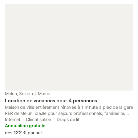
Melun, Seine-et-Marne
Location de vacances pour 4 personnes
Maison de ville entièrement rénovée à 1 minute à pied de la gare
RER de Melun, idéale pour séjours professionnels, familles ou
télétravail. Le logement peut accueillir jusqu’à 4 personnes et
Internet
Climatisation
Draps de lit
comprend 2 chambres doubles lumineuses, un salon confortable
Annulation gratuite
avec TV orientable 360°, une cuisine entièrement équipée et
122 €
dès
par nuit
une salle d’eau moderne. Profitez également d’un patio privé,