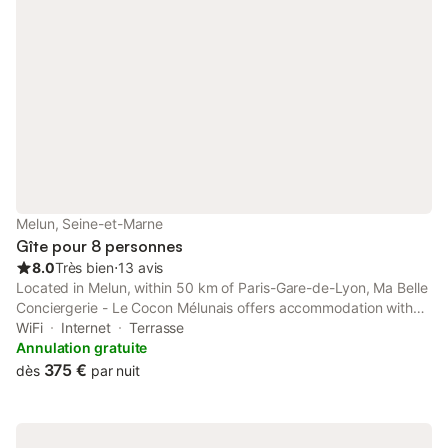
Melun, Seine-et-Marne
Gîte pour 8 personnes
8.0
Très bien
⋅
13 avis
Located in Melun, within 50 km of Paris-Gare-de-Lyon, Ma Belle
Conciergerie - Le Cocon Mélunais offers accommodation with
free WiFi, air conditioning and water sports facilities. This
WiFi
Internet
Terrasse
apartment provides a terrace.
Annulation gratuite
375 €
dès
par nuit