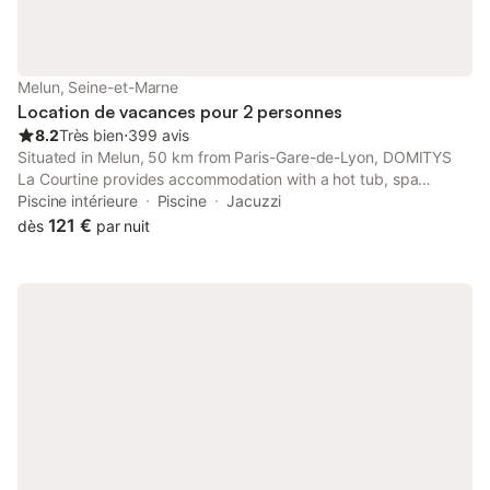
place. L'appartement est entièrement non-fumeur, bien qu'une
zone fumeurs désignée soit prévue. Des lieux d'intérêt comme
la place Chapu sont situés à 300 m, et les jardins de la Courtille
se trouvent à 700 m. Les transports en commun sont
Melun, Seine-et-Marne
accessibles à 500 m de l'immeuble.
Location de vacances pour 2 personnes
8.2
Très bien
⋅
399 avis
Situated in Melun, 50 km from Paris-Gare-de-Lyon, DOMITYS
La Courtine provides accommodation with a hot tub, spa
facilities and a fitness room. A solarium is available for guests.
Piscine intérieure
Piscine
Jacuzzi
The aparthotel features an indoor pool, sauna and a lift.
121 €
dès
par nuit