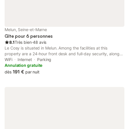
Melun, Seine-et-Marne
Gîte pour 6 personnes
8.1
Très bien
⋅
48 avis
Le Cosy is situated in Melun. Among the facilities at this
property are a 24-hour front desk and full-day security, along
with free WiFi throughout the property. The property is non-
WiFi
Internet
Parking
smoking and is set 50 km from Paris-Gare-de-Lyon.
Annulation gratuite
191 €
dès
par nuit