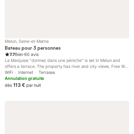
logement sur le Parki
Melun, Seine-et-Marne
Bateau pour 3 personnes
7.7
Bien
⋅
60 avis
La Marquise "dormez dans une péniche" is set in Melun and
offers a terrace. The property has river and city views. Free WiFi
is available throughout the property and Paris-Gare-de-Lyon is
WiFi
Internet
Terrasse
50 km away.
Annulation gratuite
113 €
dès
par nuit