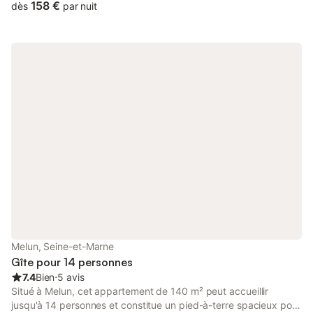
tub.
158 €
dès
par nuit
Melun, Seine-et-Marne
Gîte pour 14 personnes
7.4
Bien
⋅
5 avis
Situé à Melun, cet appartement de 140 m² peut accueillir
jusqu'à 14 personnes et constitue un pied-à-terre spacieux pour