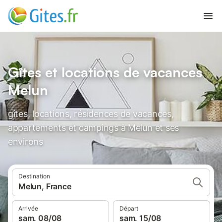
Gîtes et locations de vacances
Melun
gîtes, locations, résidences de vacances,
appartements et campings à Melun et ses
environs
Destination
Melun, France
Arrivée
Départ
sam. 08/08
sam. 15/08