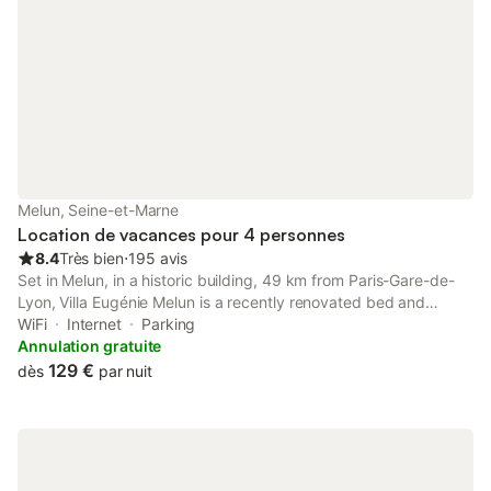
Melun, Seine-et-Marne
Location de vacances pour 4 personnes
8.4
Très bien
⋅
195 avis
Set in Melun, in a historic building, 49 km from Paris-Gare-de-
Lyon, Villa Eugénie Melun is a recently renovated bed and
breakfast with a terrace and shared lounge.
WiFi
Internet
Parking
Annulation gratuite
129 €
dès
par nuit