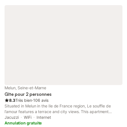
Melun, Seine-et-Marne
Gîte pour 2 personnes
8.3
Très bien
⋅
106 avis
Situated in Melun in the Ile de France region, Le souffle de
l’amour features a terrace and city views. This apartment
features accommodation with a balcony. Featuring free WiFi
Jacuzzi
WiFi
Internet
throughout the property, the non-smoking apartment has a hot
Annulation gratuite