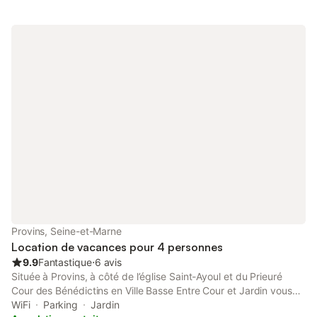
Provins, Seine-et-Marne
Location de vacances pour 4 personnes
9.9
Fantastique
⋅
6 avis
Située à Provins, à côté de l’église Saint-Ayoul et du Prieuré
Cour des Bénédictins en Ville Basse Entre Cour et Jardin vous
propose une suite de 2 chambres d’hôtes avec une salle de bain
WiFi
Parking
Jardin