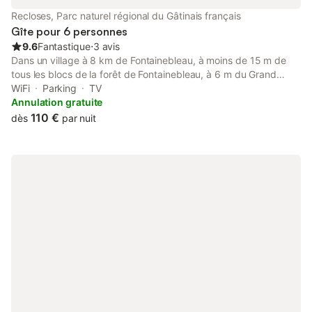
Tous les lits sont équipés de literie neuve et les draps sont
Recloses, Parc naturel régional du Gâtinais français
fournis. Le
Gîte pour 6 personnes
9.6
Fantastique
⋅
3 avis
Dans un village à 8 km de Fontainebleau, à moins de 15 m de
tous les blocs de la forêt de Fontainebleau, à 6 m du Grand
Parquet. Petite maison entièrement rénovée, meublée et
WiFi
Parking
TV
équipée de 75 m² avec une entrée, penderie, toilettes. Une
Annulation gratuite
grande pièce de 35 m², cuisine, salle à manger et salon À
110 €
dès
par nuit
l'étage 2 chambres (chaque chambre est équipée d'un bureau
pour le télétravail avec WiFi) et une salle de bains avec toilette.
Venez vous détendre dans ce logement calme et élégant avec
un accès indépendant.