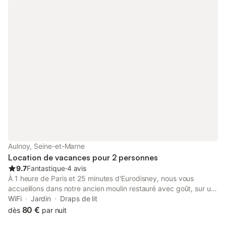
ou 2 lits d'appoint Chambre située à l'étage
Aulnoy, Seine-et-Marne
Location de vacances pour 2 personnes
9.7
Fantastique
⋅
4 avis
À 1 heure de Paris et 25 minutes d'Eurodisney, nous vous
accueillons dans notre ancien moulin restauré avec goût, sur un
parc de 1,5 ha arboré. Nous disposons de trois chambres dont
WiFi
Jardin
Draps de lit
une familiale et de deux gîtes. Entre amis ou en couple, venez
80 €
dès
par nuit
passer le cap de la nouvelle année, en faisant la fête avec nous,