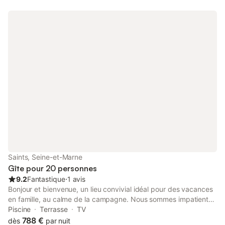
autour de la cheminée et d’une table d’hôtes raffinée, en
dégustant un repas fait de produits locaux et artisanaux, toute
la cuisine est faite maison. Possibilité de rajouter un lit
supplémentaire avec supplément lit bébé facturé 10 € par
séjour Voir nos conditions générales sur notre site internet
www.moulinduru.com
Saints, Seine-et-Marne
Gîte pour 20 personnes
9.2
Fantastique
⋅
1 avis
Bonjour et bienvenue, un lieu convivial idéal pour des vacances
en famille, au calme de la campagne. Nous sommes impatients
de vous recevoir dans cette charmante auberge ayant une
Piscine
Terrasse
TV
capacité de 20 personnes maximum, seulement les week-end
788 €
dès
par nuit