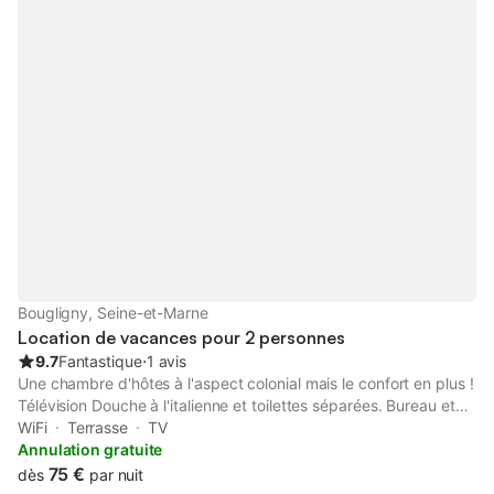
paysagé. Jeux de société à disposition. Et si vous aimez les
livres, vous pourrez en emporter : c’est cadeau ! Le séjour,
espace commun, assorti d’une cuisinette équipée, donne accès
au jardin par une petite terrasse. Parking. Table d'hôtes le soir
sur réservation. Draps de lit et serviettes de toilette inclus. Table
d'hôtes le soir sur demande: 18€/personne Pour des séjours à
partir de 4 nuits consécutives, nous pouvons accorder des
réductions: à discuter lors de votre demande de
renseignements.
Bougligny, Seine-et-Marne
Location de vacances pour 2 personnes
9.7
Fantastique
⋅
1 avis
Une chambre d'hôtes à l'aspect colonial mais le confort en plus !
Télévision Douche à l'italienne et toilettes séparées. Bureau et
armoire. Vue sur le parc.
WiFi
Terrasse
TV
Annulation gratuite
75 €
dès
par nuit