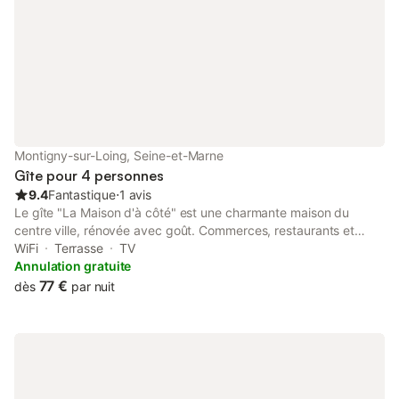
par animal de compagnie
Montigny-sur-Loing, Seine-et-Marne
Gîte pour 4 personnes
9.4
Fantastique
⋅
1 avis
Le gîte "La Maison d'à côté" est une charmante maison du
centre ville, rénovée avec goût. Commerces, restaurants et
forêt à proximité. Petite cour avec mobilier de jardin et
WiFi
Terrasse
TV
barbecue.
Annulation gratuite
77 €
dès
par nuit