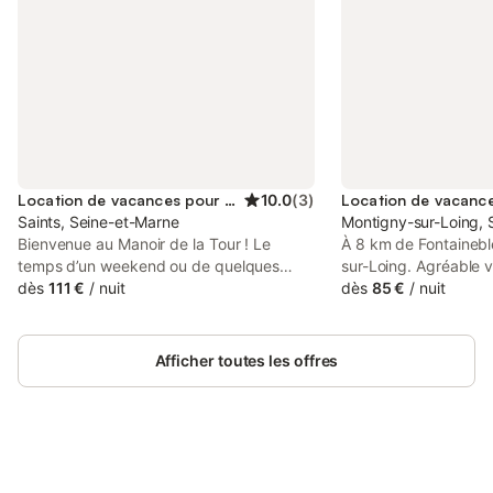
Location de vacances pour 3 personnes
10.0
(
3
)
Saints, Seine-et-Marne
Montigny-sur-Loing, 
Bienvenue au Manoir de la Tour ! Le
À 8 km de Fontainebl
temps d’un weekend ou de quelques
sur-Loing. Agréable v
jours, venez séjourner dans nos
dès
111 €
/
nuit
Nombreuses promenad
dès
85 €
/
nuit
agréables chambres d'hôtes. Vous
touristiques aux alen
pouvez également profiter d’une belle
caractère, rénovée a
pièce détente située un étage plus haut
dans le bourg, abrit
Afficher toutes les offres
pour vous relaxer, regarder la télévision,
d'hôtes. Jardin et pa
jouer au ping-pong, au baby-foot,
soignée. Salle des pe
bouquiner, … Les chambres d'hôtes se
rez-de-chaussée. À l
situent au 2ème étage du Manoir, sur un
avec 1 lit double, sal
domaine de 5 hectares, avec une partie
privés. Lit bébé. WiFi
parc et une partie boisée pour vous
Connectez-vous et économisez