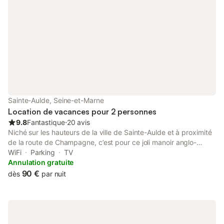
wifi à disposition. Règlement du solde à la remise des clés.
Sainte-Aulde, Seine-et-Marne
Location de vacances pour 2 personnes
9.8
Fantastique
⋅
20 avis
Niché sur les hauteurs de la ville de Sainte-Aulde et à proximité
de la route de Champagne, c’est pour ce joli manoir anglo-
normand du XVIIIème siècle chargé d’histoire, que nous avons
WiFi
Parking
TV
eu un véritable coup de foudre. Nous vous proposons nos 2
Annulation gratuite
premières chambres d’hôtes (+ tables d'hôtes sur réservation
90 €
dès
par nuit
48h à l’avance et possibilité de navette à partir de la gare de la
Ferté-sous-jouarre en supplément) . Pour toutes demandes
spécifiques (par exemple : nuitée sans petit -déjeuner), merci
de nous contacter directement. Soirée étape possible pour 1
personne (professionnel uniquement) du lundi au vendredi matin