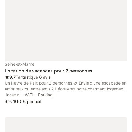
Seine-et-Marne
Location de vacances pour 2 personnes
9.7
Fantastique
⋅
6 avis
Un Havre de Paix pour 2 personnes 🌿 Envie d'une escapade en
amoureux ou entre amis ? Découvrez notre charmant logement
situé au calme, à deux pas de Fontainebleau et Moret-sur-Loing.
Jacuzzi
WiFi
Parking
Idéal pour se détendre et se ressourcer ! ✨ Ce que nous vous
100 €
dès
par nuit
proposons : - entrée privative pour un séjour en toute intimité -
un espace cosy et climatisé de 17 m² - une salle de bain
moderne avec douche, lavabo, WC, sèche-serviette et sèche-
cheveux - une cuisine équipée : micro-ondes, plaque à
induction, frigo, hotte, cafetière Dolce Gusto - une terrasse