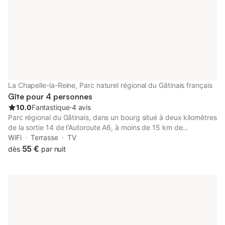
selon vos besoins et 
La Chapelle-la-Reine, Parc naturel régional du Gâtinais français
Gîte pour 4 personnes
10.0
Fantastique
⋅
4 avis
Parc régional du Gâtinais, dans un bourg situé à deux kilomètres
de la sortie 14 de l'Autoroute A6, à moins de 15 km de
Fontainebleau, Milly-la-Forêt, Barbizon, Moret-sur-Loing et de la
WiFi
Terrasse
TV
base de loisirs de Buthiers, à 5 km de Larchant et des sites
55 €
dès
par nuit
d'escalade. La Gâtine est une maison individuelle de plain-pied
pouvant recevoir des handicapés avec accès indépendant et
parking privé (propriétaire sur place). Vous disposerez d'une
pièce de vie d'environ 24 m² avec cuisine équipée et canapé-lit,
une chambre de deux lits jumeaux, une salle d'eau avec douche
à l'italienne et toilette indépendant. Vous profiterez de deux
terrasses dont une couverte, avec salon de jardin. Télévision et