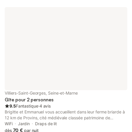
sentiers forestiers, bords de Seine non loin de Paris. Proche
Barbizon, village des peintres Non loin du château de Vaux le
vicomte Calme, tranquillité et intimité assurés
Villiers-Saint-Georges, Seine-et-Marne
Gîte pour 2 personnes
9.5
Fantastique
⋅
4 avis
Brigitte et Emmanuel vous accueillent dans leur ferme briarde à
12 km de Provins, cité médiévale classée patrimoine de
l'Unesco. Trois chambres décorées avec beaucoup de goût.
WiFi
Jardin
Draps de lit
Salles d'eau et wc privés. Accueil chaleureux. Petits déjeuners
70 €
dès
par nuit