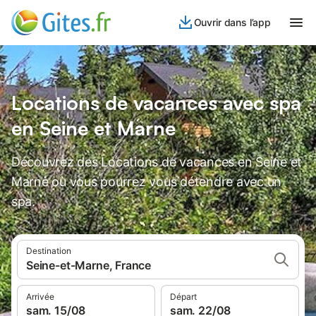
Ouvrir dans l’app
Locations de vacances avec spa
en Seine et Marne
Découvrez des Locations de vacances en Seine et
Marne où vous pourrez vous détendre avec un
spa.
Destination
Seine-et-Marne, France
Arrivée
Départ
sam. 15/08
sam. 22/08