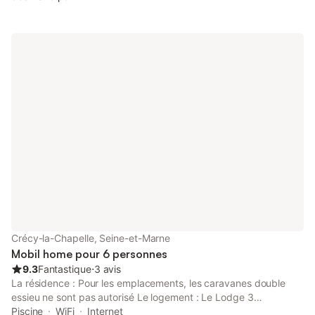
copieux. Calme et détente assurés. Jeux pour les enfants.
Jardin à disposition. Nombreux conseils de visite. Possibilité d'1
ou 2 lits d'appoint Chambre située à l'étage
Crécy-la-Chapelle, Seine-et-Marne
Mobil home pour 6 personnes
9.3
Fantastique
⋅
3 avis
La résidence : Pour les emplacements, les caravanes double
essieu ne sont pas autorisé Le logement : Le Lodge 3
chambres, c'est profiter d'un intérieur simple & fonctionnel, les
Piscine
WiFi
Internet