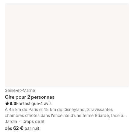
fournis Sont également fournis les torchons et produits
d'entretien Un plateau de bienvenue vous attendra. De plus
vous avez une véranda de 11 m² donnant sur un coin terrasse
équipé d'un barbecue et un coin jardin vous est réservé pour
profiter de l'extérieur en toute quiétude. Supplément de 4 € par
personne si fourniture du linge de toilette. Supplément de 10 €
par animal de compagnie
Seine-et-Marne
Gîte pour 2 personnes
9.3
Fantastique
⋅
4 avis
À 45 km de Paris et 15 km de Disneyland, 3 ravissantes
chambres d'hôtes dans l'enceinte d'une ferme Briarde, face à
l'église, très calme (avec salle d'eau et wc privé)
Jardin
Draps de lit
62 €
dès
par nuit