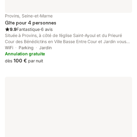
que nous pouvons prêter contre dédommagement entre 10 € et
20 € selon le besoin, c'est une prise green up) Emplacement
idéal à proximité de magnifique sites : le marais d'Episy, le
Provins, Seine-et-Marne
chemin de hallage pour des randonnées faciles à faire au bord
Gîte pour 4 personnes
du Loing à pied ou à vélo, la plaine de Sorques
9.9
Fantastique
⋅
6 avis
Située à Provins, à côté de l’église Saint-Ayoul et du Prieuré
Cour des Bénédictins en Ville Basse Entre Cour et Jardin vous
propose une suite de 2 chambres d’hôtes avec une salle de bain
WiFi
Parking
Jardin
et toilettes.
Annulation gratuite
100 €
dès
par nuit