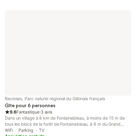
Recloses, Parc naturel régional du Gâtinais français
Gîte pour 6 personnes
9.6
Fantastique
⋅
3 avis
Dans un village à 8 km de Fontainebleau, à moins de 15 m de
tous les blocs de la forêt de Fontainebleau, à 6 m du Grand
Parquet. Petite maison entièrement rénovée, meublée et
WiFi
Parking
TV