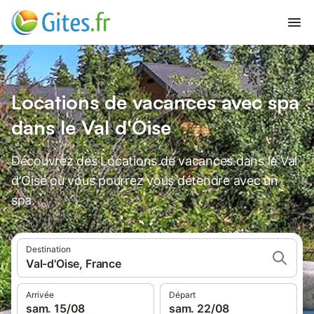
Locations de vacances avec spa
dans le Val d'Oise
Découvrez des Locations de vacances dans le Val
d'Oise où vous pourrez vous détendre avec un
spa.
Destination
Val-d'Oise, France
Arrivée
Départ
sam. 15/08
sam. 22/08