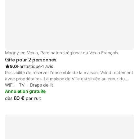
pattes), ils ont décid
Magny-en-Vexin, Parc naturel régional du Vexin Français
Gîte pour 2 personnes
9.0
Fantastique
⋅
1 avis
Possibilité de réserver l'ensemble de la maison. Voir directement
avec propriétaires. La maison de Ville est située au cœur du
parc naturel régional du Vexin français, dans le village historique
WiFi
TV
Draps de lit
de Magny-en-Vexin. Chef-lieu d’un bailliage royal, la ville
Annulation gratuite
ancienne était autrefois entourée de fortifications. Ville
80 €
dès
par nuit
principale du Vexin français, elle a conservé un charme
provincial avec ses rues pavées, ses maisons bourgeoises, ses
hôtels particuliers et son église du XVIe siècle. Situé au nord-
ouest de l'Île-de-France, le PNR du Vexin français est un
territoire où nature, histoire, patrimoine et culture se conjuguent
à tous les temps. Entre Seine, Oise et Epte, il s'étend sur le Val