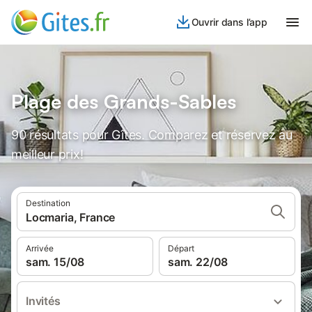
Ouvrir dans l’app
Plage des Grands-Sables
90 résultats pour Gîtes. Comparez et réservez au
meilleur prix!
Destination
Locmaria, France
Arrivée
Départ
sam. 15/08
sam. 22/08
Invités