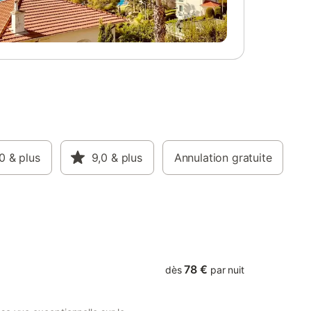
rsonne: 30
réserver avant votre arrivée : . location lit
5 euros.
bébé : 15.0 € par séjour . location chaise
sur place
bébé : 15.0 € par séjour . Wifi bouygues 7
 .
jours : 39.0 € par séjour . kit de linge 2
r .
personnes : 35.0 € par personne par
séjour .
séjour Ce logement est diffusé par un
par
professionnel. Sauf mention contraire, les
 est
prestations, telles que ménage, draps,
f mention
serviettes etc.. ne sont pas incluses dans
que
le prix de cette location. Si animaux de
e sont
compagnie admis (indiqué dans annonce),
 location.
0
& plus
un supplément peut s'appliquer. Seuls les
9,0
& plus
Annulation gratuite
(indiqué
équipements mentionnés spécifiquement
eut
dans cette annonce sont présents. Un
s
équipement non indiqué n'est pas
 cette
considéré comme présent. Sauf indication
pement
78 €
dès
par nuit