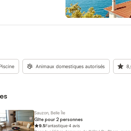
. Logement non PMR. Non
séjour compris. kit de linge 1 pe
énage de fin de séjour inclus. kit
euros. kit de linge 2 personnes: 3
2 personnes: 35 euros.
Prestations optionnelles à régler 
ns optionnelles à régler sur place
et à réserver avant votre arrivée :
rver avant votre arrivée : .
location lit bébé : 15.0 € par séjou
it bébé : 15.0 € par séjour .
location chaise bébé : 15.0 € par 
chaise bébé : 15.0 € par séjour .
kit de linge 2 personnes : 35.0 € 
nge 2 personnes : 35.0 € par
personne par séjour Ce logement
 par séjour Ce logement est
diffusé par un professionnel. Sau
ar un professionnel. Sauf mention
contraire, les prestations, telles 
, les prestations, telles que
ménage, draps, serviettes etc.. n
raps, serviettes etc.. ne sont
Piscine
Animaux domestiques autorisés
pas incluses dans le prix de cette
8,
ses dans le prix de cette location.
Si animaux de compagnie admis 
ux de compagnie admis (indiqué
dans annonce), un supplément p
once), un supplément peut
s'appliquer. Seuls les équipement
er. Seuls les équipements
mentionnés spécifiquement dans
es
és spécifiquement d
annonce sont présents. Un équi
non indiqué n'est pas cons
Sauzon, Belle Île
Gîte pour 2 personnes
9.5
Fantastique
⋅
4 avis