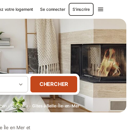
ez votre logement
Se connecter
S'inscrire
CHERCHER
·
·
ihan
Locmaria
Gîtes à Belle-Île-en-Mer
 Île en Mer et