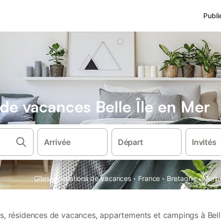
Publi
 de vacances Belle Île en Mer
Arrivée
Départ
Invités
·
·
·
Gîtes et locations de vacances
France
Bretagne
Morb
ons, résidences de vacances, appartements et campings à Belle