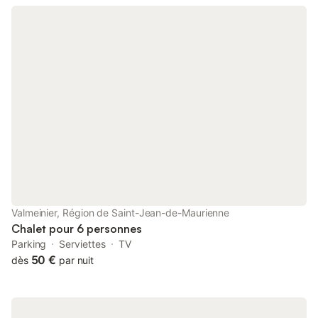
après le ski. Accédez à votre balcon privé et profitez de l'air pur
de la montagne et de la vue imprenable sur les sommets
environnants. Située dans la paisible Résidence l'Écrin des
Neiges, vous êtes à quelques pas des pistes de ski et des
remontées mécaniques de Valmeinier, facilement accessibles.
Après avoir dévalé les pistes, rejoignez le village voisin où le
charme alpin rencontre le confort. Dégustez une cuisine
savoyarde traditionnelle, comme la fondue et la tartiflette, dans
des restaurants chaleureux et accueillants pour les animaux,
comme Le Marmiton ou L'Élan. Détendez-vous en plongeant
dans la piscine intérieure chauffée commune : une expérience
idéale pour terminer une journée bien remplie. Emmenez votre
compagnon à quatre pattes ! Valmeinier offre des sentiers
pittoresques et des chemins enneigés où les animaux peuvent
gambader et jouer. Profitez d'une promenade hivernale le long
Valmeinier, Région de Saint-Jean-de-Maurienne
du Chemin des Combes ou rejoignez les habitants pour des
Chalet pour 6 personnes
rencontres canines décontrac
Parking
Serviettes
TV
50 €
dès
par nuit