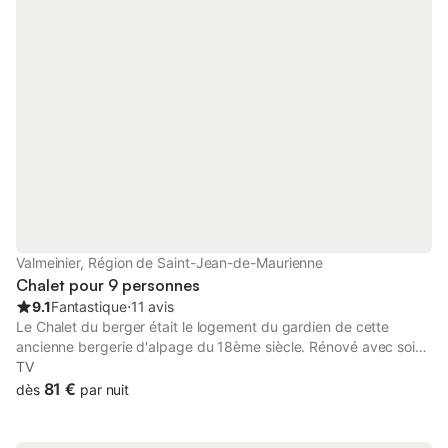
Valmeinier, Région de Saint-Jean-de-Maurienne
Chalet pour 9 personnes
9.1
Fantastique
⋅
11 avis
Le Chalet du berger était le logement du gardien de cette
ancienne bergerie d'alpage du 18ème siècle. Rénové avec soin
en préservant son coté authentique, ce gîte 9 places a tout le
TV
confort moderne Attention: Accessible uniquement à ski ou en
81 €
dès
par nuit
raquettes l'hiver, nous vous proposons un séjour au calme au
milieu de la montagne avec une vue exceptionnelle. Accès en
4*4 uniquement l'été ou à pied, en VTT, à moto(200 à 700m)