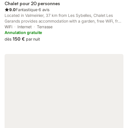
Chalet pour 20 personnes
9.0
Fantastique
⋅
6 avis
Located in Valmeinier, 37 km from Les Sybelles, Chalet Les
Garands provides accommodation with a garden, free WiFi, free
shuttle service, and a minimarket. There is a private entrance at
WiFi
Internet
Terrasse
the apartment for the convenience of those who stay.
Annulation gratuite
150 €
dès
par nuit