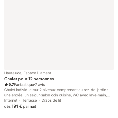
pastoral en versant sud. Petit gîte douillet, confortable et très
bien équipé.
Hauteluce, Espace Diamant
Chalet pour 12 personnes
9.7
Fantastique
⋅
7 avis
Chalet individuel sur 2 niveaux comprenant au rez-de-jardin :
une entrée, un séjour-salon coin cuisine, WC avec lave-main,
buanderie. 1er étage : une mezzanine avec un espace jeux pour
Internet
Terrasse
Draps de lit
les enfants, salle d'eau (douche), WC séparé, 3 chambres dont
191 €
dès
par nuit
1 avec salle d'eau privative (1 lit 1 personne 90x190 cm + 1 lit 2
personnes 140x190 cm / 1 lit 2 personnes 140x190 cm / 1 lit 2