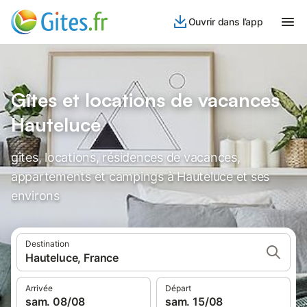
Ouvrir dans l’app
Gîtes et locations de vacances
Hauteluce
gîtes, locations, résidences de vacances,
appartements et campings à Hauteluce et ses
environs
Destination
Hauteluce, France
Arrivée
Départ
sam. 08/08
sam. 15/08