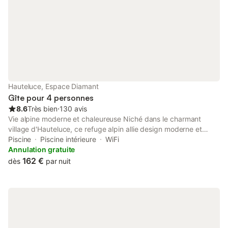
de la pizzeria au bistronomique) à la
boulangerie. Po
Hauteluce, Espace Diamant
Gîte pour 4 personnes
8.6
Très bien
⋅
130 avis
Vie alpine moderne et chaleureuse Niché dans le charmant
village d'Hauteluce, ce refuge alpin allie design moderne et
caractère montagnard classique. Six chalets magnifiquement
Piscine
Piscine intérieure
WiFi
construits, aux boiseries chaleureuses et aux finitions élégantes,
Annulation gratuite
abritent une variété d'appartements élégants, parfaits pour les
162 €
dès
par nuit
couples, les familles ou les groupes. Choisissez parmi des
aménagements spacieux, notamment des options familiales
avec lits superposés, ou des appartements premium avec des
prestations supplémentaires. Chaque logement dispose d'une
cuisine bien équipée, d'un salon chaleureux et d'un balcon ou
d'une terrasse privés pour profiter pleinement de l'air de la