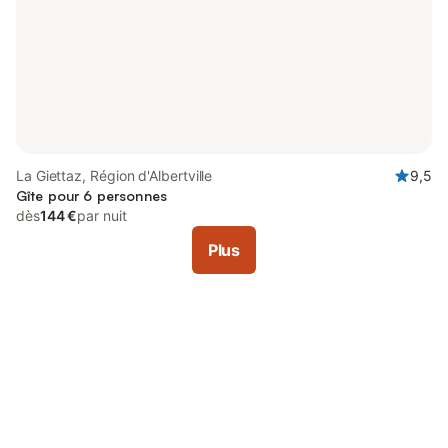
La Giettaz, Région d'Albertville
9,5
Gîte pour 6 personnes
dès
144 €
par nuit
Plus
Connectez-vous et économisez
Se connecter
jusqu'à 10% sur nos logements.