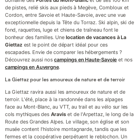
domaine des
Portes du Mont-Blanc
et de ses 100 km
de pistes, relié skis aux pieds à Megève, Combloux et
Cordon, entre Savoie et Haute-Savoie, avec une vue
exceptionnelle depuis la Tête du Torraz. Ski alpin, ski de
fond, raquettes, luge et chiens de traîneau font le
bonheur des familles. Une
location de vacances à La
Giettaz
est le point de départ idéal pour ces
escapades. Envie de comparer les hébergements ?
Découvrez aussi nos
campings en Haute-Savoie
et nos
campings en Auvergne
.
La Giettaz pour les amoureux de nature et de terroir
La Giettaz ravira aussi les amoureux de nature et de
terroir. L'été, place à la randonnée dans les alpages
face au Mont-Blanc, au VTT, au trail et au vélo sur les
cols mythiques des
Aravis
et de l'Arpettaz, le long de la
Route des Grandes Alpes. Le village, son église et son
musée content l'histoire montagnarde, tandis que les
fermes et la coopérative perpétuent le reblochon. Un